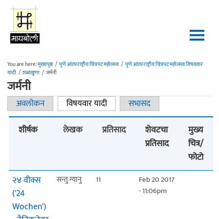
Skip to main content
You are here:
मुख्यपृष्ठ
/
पुणे आंतरराष्ट्रीय चित्रपट महोत्सव
/
पुणे आंतरराष्ट्रीय चित्रपट महोत्सव विषयवार
यादी
/
शब्दखुणा
/
जर्मनी
जर्मनी
अवलोकन
विषयवार यादी
(active tab)
सभासद
Primary tabs
शीर्षक
लेखक
प्रतिसाद
शेवटचा
मुख्य
प्रतिसाद
चित्र/
फोटो
२४ वीक्स
सन्तु ग्यानु
11
Feb 20 2017
- 11:06pm
('24
Wochen')