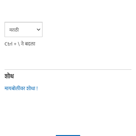
Ctrl + \ ने बदला
शोध
मायबोलीवर शोधा !