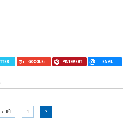
ITTER
GOOGLE+
PINTEREST
EMAIL
s
< मागे
1
2