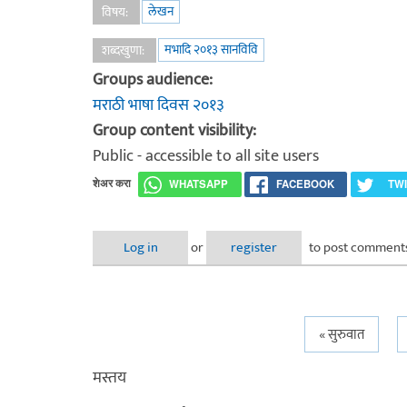
लेखन
विषय:
मभादि २०१३ सानविवि
शब्दखुणा:
Groups audience:
मराठी भाषा दिवस २०१३
Group content visibility:
Public - accessible to all site users
शेअर करा
WHATSAPP
FACEBOOK
TW
Log in
or
register
to post comment
Pages
« सुरुवात
मस्तय