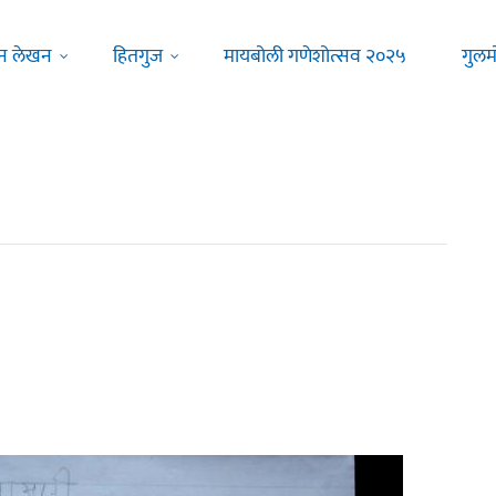
न लेखन
हितगुज
मायबोली गणेशोत्सव २०२५
गुलम