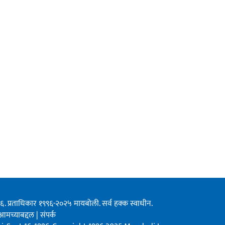
१९९६. प्रताधिकार १९९६-२०२५ मायबोली. सर्व हक्क स्वाधीन.
आमच्याबद्दल
|
संपर्क