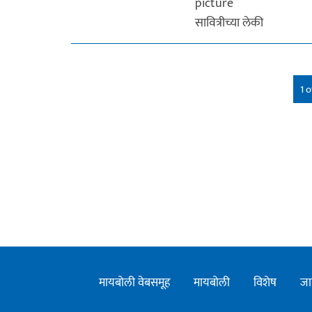
सावित्रीच्या लेकी
1 o
मायबोली वेबसमूह
मायबोली
विशेष
जा