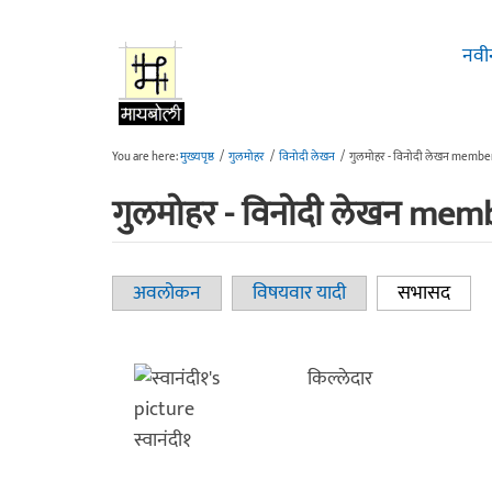
Skip to main content
नवी
You are here:
मुख्यपृष्ठ
/
गुलमोहर
/
विनोदी लेखन
/
गुलमोहर - विनोदी लेखन membe
गुलमोहर - विनोदी लेखन mem
अवलोकन
विषयवार यादी
सभासद
(acti
Primary tabs
किल्लेदार
स्वानंदी१