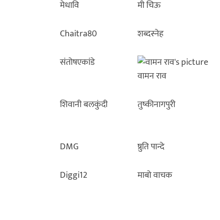
मेधावि
मी चिऊ
Chaitra80
शब्दस्नेह
संतोषएकांडे
वामन राव
शिवानी बलकुंदी
तुष्कीनागपुरी
DMG
ष्रुति पान्दे
Diggi12
माबो वाचक