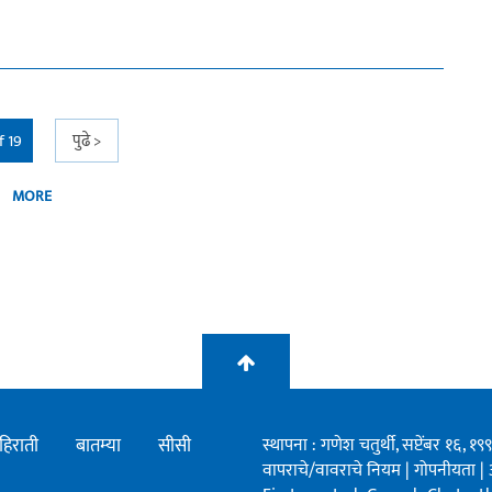
f 19
पुढे >
MORE
हिराती
बातम्या
सीसी
स्थापना : गणेश चतुर्थी, सप्टेंबर १६, 
वापराचे/वावराचे नियम
|
गोपनीयता
|