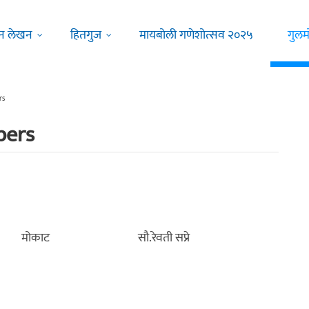
न लेखन
हितगुज
मायबोली गणेशोत्सव २०२५
गुलम
rs
bers
ve tab)
मोकाट
सौ.रेवती सप्रे