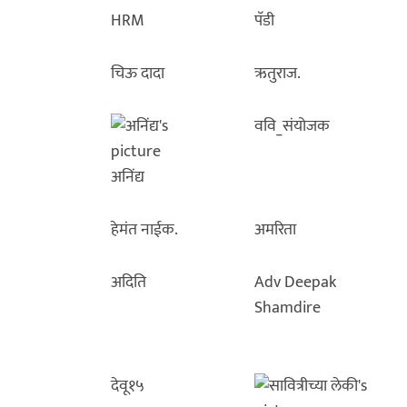
HRM
पॅडी
चिऊ दादा
ऋतुराज.
ववि_संयोजक
अनिंद्य
हेमंत नाईक.
अमरिता
अदिति
Adv Deepak
Shamdire
देवू१५