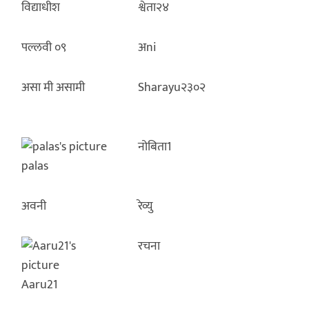
विद्याधीश
श्वेता२४
पल्लवी ०९
अni
असा मी असामी
Sharayu२३०२
नोबिता1
palas
अवनी
रेव्यु
रचना
Aaru21