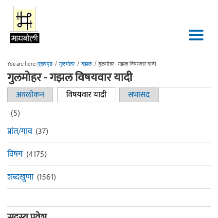
Skip to main content
You are here:
मुख्यपृष्ठ
/
गुलमोहर
/
गझल
/
गुलमोहर - गझल विषयवार यादी
गुलमोहर - गझल विषयवार यादी
अवलोकन
विषयवार यादी
(active tab)
सभासद
Primary tabs
(5)
प्रांत/गाव
(37)
विषय
(4175)
शब्दखुणा
(1561)
सदस्य प्रवेश