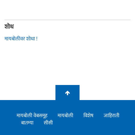
शोध
मायबोलीवर शोधा !
मायबोली वेबसमूह
मायबोली
विशेष
जाहिराती
बातम्या
सीसी