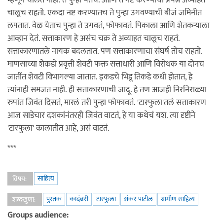
म्हणून चालत नाही. ते पुन्हा येतंच. आणि ते नष्ट करण्याचा प्रयत्न अव्याहत
चालूच राहतो. एकदा नष्ट करण्यातच ते पुन्हा उगवण्याची बीजं जमिनीत
लपतात. वेळ येताच पुन्हा ते उगवतं, फोफावतं. पिकाला आणि शेतकर्‍याला
आव्हान देतं. सत्ताकारण हे असंच चक्र ते अव्याहत चालूच राहतं.
सत्ताकारणातले नायक बदलतात. पण सत्ताकारणाचा संघर्ष तोच राहतो.
माणसाच्या शेकडो प्रवृत्ती शेवटी फक्त सत्ताधारी आणि विरोधक या दोनच
जातींत शेवटी विभागल्या जातात. इकडचे भिडू तिकडे कधी होतात, हे
त्यांनाही समजत नाही. ही सत्ताकारणाची जादू. हे तण आजही निरनिराळ्या
रुपांत जिवंत दिसतं, मारलं तरी पुन्हा फोफावतं. 'टारफुला'तलं सत्ताकारण
आज साडेचार दशकांनंतरही जिवंत वाटतं, हे या कथेचं यश. त्या दृष्टीने
'टारफुला' कालातीत आहे, असं वाटतं.
***
साहित्य
विषय:
पुस्तक
कादंबरी
टारफुला
शंकर पाटील
ग्रामीण साहित्य
शब्दखुणा:
Groups audience: