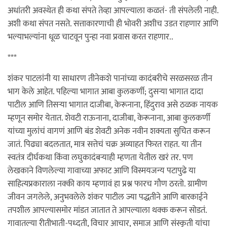
अधांतरी अवस्थेत ही कथा संपते तेव्हा आपल्याला कळतं- ती संपलेली नाही.
अशी कथा संपत नसते. सत्ताकारणाची ही भोवरी अशीच उडत राहणार आणि
भल्याभल्यांना धूळ चाटवून पुन्हा नवा प्रवास करत राहणार..
***
शंकर पाटलांनी या साधारण तीनेकशे पानांच्या कादंबरीचे सरळसरळ तीन
भाग केले आहेत. पहिल्या भागात आबा कुलकर्णी; दुसर्‍या भागात दादा
पाटील आणि तिसर्‍या भागात दाजीबा, केरूनाना, हिंदुराव असे ठळक नायक
म्हणून समोर येतात. शेवटी राऊनाना, दाजीबा, केरूनाना, आबा कुलकर्णी
यांच्या मुलांचं वागणं आणि बंड शेवटी अनेक नवीन शक्यता सुचित करून
जातं. पिढ्या बदलतात, मात्र सत्तेचं चक्र अव्याहत फिरत राहत. या तीन
स्वतंत्र दीर्घकथा किंवा लघुकादंबर्‍याही म्हणता येतील खरं तर. पण
लेखकाने विणलेल्या गावाच्या अफाट आणि विस्मयजन्य पटापुढे या
साहित्यप्रकाराला नक्की काय म्हणावं हा प्रश्न फारच गौण ठरतो. ग्रामीण
जीवन जगलेले, अनुभवलेले शंकर पाटील ज्या पद्धतीने आणि बारकाईने
तपशील आपल्यासमोर मांडत जातात ते आपल्याला थक्क करून सोडतं.
गावातल्या रीतीभाती-पध्दती, विचार आचार, समाज आणि संस्कृती यांचा