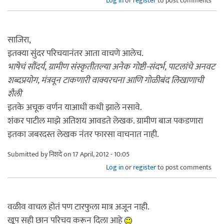
Log in
or
register
to post comments
साजिरा,
इतक्या सुंदर परिचयानंतर आता वाचणे आलेच.
भाषेचं सौंदर्य, ग्रामीण संस्कृतीतल्या अनेक गोष्टी-संदर्भ, पाटलांचे अनवट
शब्दप्रयोग, मंत्रवून टाकणारी वाक्यरचना आणि गोळीबंद लिखाणाची
शैली
इतके अचूक वर्णन याआधी कधी झाले नसावे.
शंकर पाटील माझे अतिशय आवडते लेखक. ग्रामीण बाज पकडणारा
इतका जबरदस्त लेखक नंतर फारसा वाचनात नाही.
Submitted by
निशदे
on 17 April, 2012 - 10:05
Log in
or
register
to post comments
वळीव वाचल होतं पण टारफुला मात्र अजून नाही.
खूप सही छान परिचय करून दिला आहे