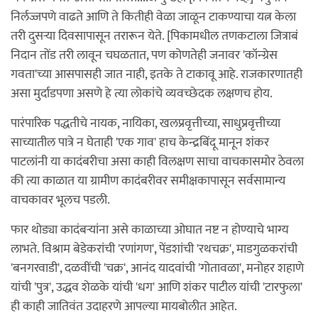
निर्लज्जपणे वाढते आणि ते कितीही वेळा जाळून टाकण्याचा यत्न केला
तरी दुसर्‍या दिवसापासून तरारून येते. [पिकामधील तणकटाला जित्राबं
निदान तोंड तरी लावून चघळतात, पण कोणतेही जनावर 'कॉन्ग्रेस
गवता'च्या आसपासही जात नाही, इतके ते टाकावू आहे. राजकारणातही
असा मुर्दाडपणा असणे हे त्या लोकांचे व्यवच्छेदक लक्षणच होय.
पारंपारिक पद्धतीचे नायक, नायिका, खलप्रवृत्तीच्या, साधुप्रवृत्तीच्या
साच्यातील पात्रे न घेताही 'एक गाव' हाच केन्द्रबिंदू मानून शंकर
पाटलांनी या कादंबरीचा असा काही विलक्षण साचा वाचकासमोर ठेवला
की त्या काळात या ग्रामीण कादंबरीवर समीक्षकापासून सर्वसामान्य
वाचकावर भूलच पडली.
फार थोड्या कादंबर्‍यांना असे काळाच्या ओघात नष्ट न होण्याचे भाग्य
लाभते. विश्राम बेडेकरांची 'रणांगण', पेंडशांची 'रथचक्र', माडगुळकरांची
'बनगरवाडी', दळवींची 'चक्र', आनंद यादवांची 'गोतावळा', मनोहर शहाणे
यांची 'पुत्र', उद्धव शेळके यांची 'धग' आणि शंकर पाटील यांची 'टारफुला'
ही काही जातिवंत उदाहरणे आपल्या मायबोलीत आहेत.