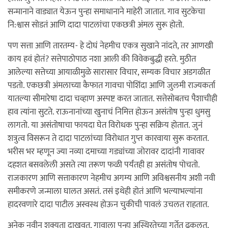
सन्मानाने वाड्यात येऊन पुन्हा समाधानाने माहेरी जातात. गाव सुटकेचा
नि:श्वास सोडतं आणि दादा पाटलांचा एकछत्री अंमल सुरू होतो.
पण सत्ता आणि तारतम्य- हे दोघं नेहमीच एकत्र सुखाने नांदते, तर आणखी
काय हवं होतं? सत्तेपाठोपाठ नशा आली की विवेकबुद्धी हरते. मुठीत
आलेल्या सत्तेच्या आयाळीमुळे सारासार विचार, सम्यक विचार अडगळीत
पडतो. एकछत्री अंमलाच्या कैफात गावचा पोशिंदा आणि जुलमी राज्यकर्ता
यातल्या सीमारेषा दादा चव्हाण अस्पष्ट करत जातात. सत्तेसोबतच पैशाचीही
हाव त्यांना सुटते. राऊनानांच्या खुनाचं निमित्त होऊन असंतोष पुन्हा धुमसु
लागतो. या असंतोषाचा फायदा घेत विरोधक पुन्हा सक्रिय होतात. जुनं
शत्रुत्व विसरून ते दादा पाटलांच्या विरोधात गुप्त कारवाया सुरू करतात.
भरीस भर म्हणून ज्या नव्या दमाच्या गड्यांच्या जोरावर दादांनी गावावर
दहशत बसवलेली असते त्या तरूण फळी पर्यंतही हा असंतोष पोचतो.
राजकारण आणि सत्ताकारण नेहमीच अगम्य आणि अविश्वसनीय अशी नवी
समीकरणे जन्माला घालत असतं. तसं इथेही होतं आणि भल्याभल्यांना
हादरवणारे दादा पाटील अस्वस्थ होऊन चुकीची पावलं उचलत राहतात.
अनेक नवीन शक्यता दाखवत, गावाला पुन्हा अस्थिरतेच्या गर्तेत ढकलत,