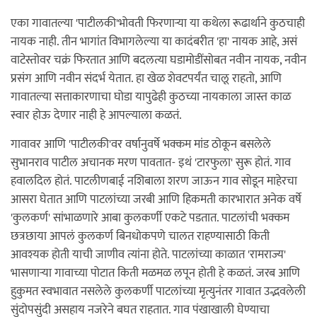
एका गावातल्या 'पाटीलकी'भोवती फिरणार्‍या या कथेला रूढार्थाने कुठचाही
नायक नाही. तीन भागांत विभागलेल्या या कादंबरीत 'हा' नायक आहे, असं
वाटेस्तोवर चक्रं फिरतात आणि बदलत्या घडामोडींसोबत नवीन नायक, नवीन
प्रसंग आणि नवीन संदर्भ येतात. हा खेळ शेवटपर्यंत चालू राहतो, आणि
गावातल्या सत्ताकारणाचा घोडा यापुढेही कुठच्या नायकाला जास्त काळ
स्वार होऊ देणार नाही हे आपल्याला कळतं.
गावावर आणि 'पाटीलकी'वर वर्षानुवर्षे भक्कम मांड ठोकून बसलेले
सुभानराव पाटील अचानक मरण पावतात- इथं 'टारफुला' सुरू होतं. गाव
हवालदिल होतं. पाटलीणबाई नशिबाला शरण जाऊन गाव सोडून माहेरचा
आसरा घेतात आणि पाटलांच्या जरबी आणि हिकमती कारभारात अनेक वर्षे
'कुलकर्ण' सांभाळणारे आबा कुलकर्णी एकटे पडतात. पाटलांची भक्कम
छत्रछाया आपलं कुलकर्ण बिनधोकपणे चालत राहण्यासाठी किती
आवश्यक होती याची जाणीव त्यांना होते. पाटलांच्या काळात 'रामराज्य'
भासणार्‍या गावाच्या पोटात किती मळमळ लपून होती हे कळतं. जरब आणि
हुकुमत स्वभावात नसलेले कुलकर्णी पाटलांच्या मृत्युनंतर गावात उद्भवलेली
सुंदोपसुंदी असहाय नजरेने बघत राहतात. गाव पंखाखाली घेण्याचा