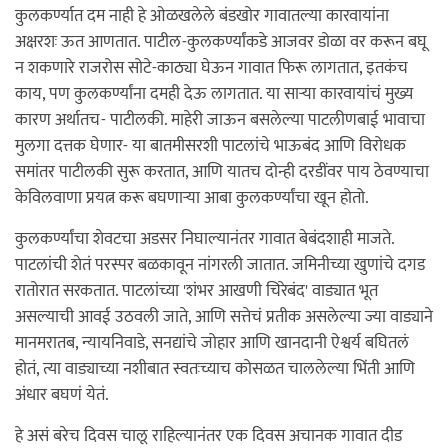
कुलकर्ण्यात दम नाही हे ओळखलेले बंडखोर गावातल्या कारवायांना
अक्षरशः ऊत आणतात. पाटील-कुलकर्ण्यांकडे आजवर डोळा वर करून बघू
न शकणारे राजरोस सोटे-काठ्या घेऊन गावात फिरू लागतात, इतकंच
काय, पण कुलकर्ण्यांना दमही देऊ लागतात. या सार्‍या कारवायांचं मुख्य
कारण अर्थातच- पाटीलकी. माहेरी जाऊन बसलेल्या पाटलीणबाई भावाचा
मुलगा दत्तक घेणार- या बातमीसरशी पाटलांचे भाऊबंद आणि विरोधक
समांतर पाटीलकी सुरू करतात, आणि यातच दोन्ही दरडींवर पाय ठेवण्याचा
केविलवाणा प्रयत्न करू बघणार्‍या आबा कुलकर्ण्यांचा खून होतो.
कुलकर्ण्यांचा शेवटचा अडसर निघाल्यानंतर गावात बेबंदशाही माजते.
पाटलांची शेतं परस्पर बळकावून नांगरली जातात. जमिनीच्या खुणांचे दगड
रातोरात सरकतात. पाटलांच्या 'शंभर आखणी चिरेबंद' वाड्यात भूत
असल्याची आवई उठवली जाते, आणि सत्तेचं प्रतीक असलेल्या ज्या वाड्याने
मानमरातब, न्यायनिवाडे, सनद्यांचे जोहार आणि खानदानी ऐश्वर्य बघितलं
होतं, त्या वाड्याच्या नशीबात स्वतःच्याच कोसळत चाललेल्या भिंती आणि
अंधार बघणं येतं.
हे असं बरेच दिवस चालू राहिल्यानंतर एक दिवस अचानक गावात दीड