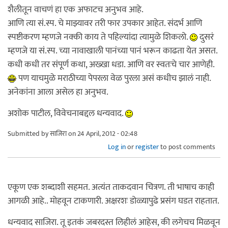
शैलीतून वाचणं हा एक अफाटच अनुभव आहे.
आणि त्या सं.स्प. चे माझ्यावर तरी फार उपकार आहेत. संदर्भ आणि
स्पष्टीकरण म्हणजे नक्की काय ते पहिल्यांदा त्यामुळे शिकलो.
दुसरं
म्हणजे या सं.स्प. च्या नावाखाली पानंच्या पानं भरून काढता येत असत.
कधी कधी तर संपूर्ण कथा, अख्खा धडा. आणि वर स्वतःचे चार आणेही.
पण याचमुळे मराठीच्या पेपरला वेळ पुरला असं कधीच झालं नाही.
अनेकांना आला असेल हा अनुभव.
अशोक पाटील, विवेचनाबद्दल धन्यवाद.
Submitted by
साजिरा
on 24 April, 2012 - 02:48
Log in
or
register
to post comments
एकूण एक शब्दाशी सहमत. अत्यंत ताकदवान चित्रण. ती भाषाच काही
आगळी आहे.. मोहवून टाकणारी. अक्षरशः डोळ्यापुढे प्रसंग घडत राहतात.
धन्यवाद साजिरा. तू इतकं जबरदस्त लिहीलं आहेस, की लगेचच मिळवून