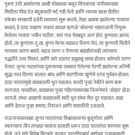
पुरूष उंची असलेल्या अरबी घोड्यावर बसून विंचवाच्या नांगीसारख्या
मिशीला पीळ देत बंदूकधारी मर्द गडी येतो आणि त्याच्या खास शैलीत
एकेका सनद्याची हजेरी घ्यायला सुरू करतो, तेव्हा अवाक झालेल्या गावाला
कळतं, हे दादा चव्हाण नावाचं वादळ म्हणजे 'थोरल्या' महाराजांनी नियुक्त
केलेला गावचा 'नवीन पाटील'. सारं गाव येडबडून जागं होतं. कुणाला आनंद
होतो, तर कुणाला दु:ख. कुणा मेल्या मढ्यात चैतन्य येतं, तर कुणाची भितीने
पाचावर धारण बसते. सहज शरण न येणार्‍या बंडखोरांनाही त्यांच्याच
पद्धतीने उत्तर मिळतं, आणि सारे दांडगट हळुहळू सरळ होतात. भलेभले शरण
येतात. जुन्या पाटलांच्या दुसर्‍याच्या ताब्यात गेलेल्या पेरणी झालेल्या जनिमी
सुद्धा परत दिल्या जातात. बांध आणि वाटणीच्या खुणेचे दगड पुर्ववत होतात.
दादा पाटलांमुळे वाड्यातली भुतं पळतात. सनदी पुन्हा नेकीने काम करू
लागतात. चावडीवर, वाड्यावर पुन्हा पहिल्यासारखा नित्यनेमाने 'जोहार' होऊ
लागतो. शंभर आखणी वाड्यातली सारी भुतं शंभर मैल दूर पळतात. वाडा
आणि ढेलज पुन्हा समया, निरांजनं आणि मशालींनी उजळतो.
राऊनानांसारख्या जुन्या पाटलांच्या विश्वासातल्या बुजूर्गाला आणि
स्वतःच्याच तीन तगड्या भावांना हाताशी धरून दादा पाटलांचा कारभार सुरू
होतो. जुने सारे हिशेब मिटवले जातात. पाटलीणबाई वर्षाच्या उत्सवासाठी