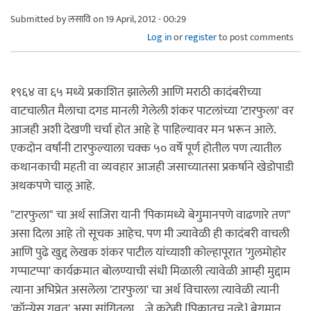
Submitted by
लसावि
on 19 April, 2012 - 00:29
Log in
or
register
to post comments
१९६४ वा ६५ मध्ये प्रकाशित झालेली आणि मराठी कादंबरीच्या
वाटचालीत मैलाचा दगड मानली गेलेली शंकर पाटलांच्या 'टारफुला' वर
आजही अशी देखणी चर्चा होत आहे हे पाहिल्यावर मन भरून आले.
एकदोन वर्षांनी टारफुल्याला चक्क ५० वर्षे पूर्ण होतील पण त्यातील
कथानकाची महती वा व्यवहार आजही जसाच्यातसा प्रकर्षाने खेडोपाडी
अथकपणे चालू आहे.
"टारफुला" चा अर्थ साजिरा यानी 'पिकामध्ये बेगुमानपणे वाढणारे तण"
असा दिला आहे तो सूचक आहेच. पण मी ज्यावेळी ही कादंबरी वाचली
आणि पुढे खुद्द लेखक शंकर पाटील यांच्याशी कोल्हापूरात 'गुलमोहोर
गप्पाटप्पा' कार्यक्रमात बोलण्याची संधी मिळाली त्यावेळी आम्ही मुद्दाम
त्याना अभिप्रेत असलेला 'टारफुला' चा अर्थ विचारला त्यावेळी त्यानी
'कॉन्ग्रेस गवत' असा सांगितला....जे कुठेही [पिकातच नव्हे] बेगुमान