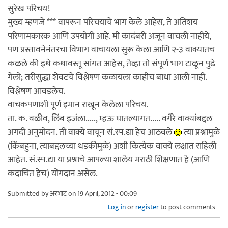
सुरेख परिचय!
मुख्य म्हणजे *** वापरून परिचयाचे भाग केले आहेस, ते अतिशय
परिणामकारक आणि उपयोगी आहे. मी कादंबरी अजून वाचली नाहीये,
पण प्रस्तावनेनंतरचा विभाग वाचायला सुरू केला आणि २-३ वाक्यातच
कळले की इथे कथावस्तू सांगत आहेस, तेव्हा तो संपूर्ण भाग टाळून पुढे
गेलो; तरीसुद्धा शेवटचे विश्लेषण कळायला काहीच बाधा आली नाही.
विश्लेषण आवडलेच.
वाचकपणाशी पूर्ण इमान राखून केलेला परिचय.
ता. क. वळीव, लिंब इजंला....., म्हऊ घातल्यागत..... वगैरे वाक्यांबद्दल
अगदी अनुमोदन. ती वाक्ये वाचून सं.स्प.द्या हेच आठवले
त्या प्रश्नामुळे
(किंबहुना, त्याबद्दलच्या धडकीमुळे) अशी कित्येक वाक्ये लक्षात राहिली
आहेत. सं.स्प.द्या या प्रश्नाचे आपल्या शालेय मराठी शिक्षणात हे (आणि
कदाचित हेच) योगदान असेल.
Submitted by
अरभाट
on 19 April, 2012 - 00:09
Log in
or
register
to post comments