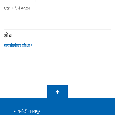
Ctrl + \ ने बदला
शोध
मायबोलीवर शोधा !
मायबोली वेबसमूह