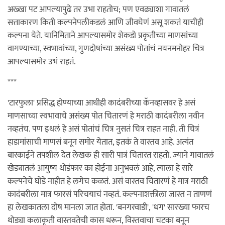
अख्खा पट आपल्यापुढे तर उभा राहतोच; पण एवढ्याशा गावातलं
सत्ताकारण किती कल्पनेपलीकडलं आणि जीवघेणं असू शकतं याचीही
कल्पना येते. यानिमिताने आपल्यासमोर शेकडो प्रकृतीच्या माणसांच्या
वागण्याच्या, स्वभावांच्या, गुणदोषांच्या असंख्य पोतांचं नयनमनोहर चित्र
आपल्यासमोर उभं राहतं.
***
'टारफुला' प्रसिद्ध होण्याच्या आधीही कादंबरीच्या कॅनव्हासवर हे असं
माणसाच्या स्वभावाचे असंख्य पोत चितारणं हे मराठी कादंबरीला नवीन
नव्हतंच. पण इथलं हे असं पोतांचं चित्र नुसतं चित्र राहत नाही. ती चित्रं
हाडामांसाची माणसं बनून समोर येतात, इतकं ते वास्तव आहे. अत्यंत
बारकाईने तपशील देत लेखक ही सारी पात्रं चितारत राहतो. ज्याने गावातलं
खेड्यातलं आयुष्य थोडंफार का होईना अनुभवलं आहे, त्याला हे सारे
कल्पनेचे घोडे नाहीत हे लगेच कळतं. असं वास्तव चितारणं हे मात्र मराठी
कादंबरीला मात्र फारसं परिचयाचं नव्हतं. कल्पनाशक्तीला जास्त न ताणणं
हा लेखकातला दोष मानला जात होता. 'बनगरवाडी', 'धग' सारख्या फारच
थोड्या कलाकृती वास्तवतेची कास धरून, विस्तवाचा चटका बनून