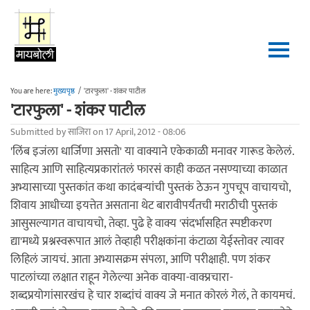
Skip to main content
You are here:
मुख्यपृष्ठ
/
'टारफुला' - शंकर पाटील
'टारफुला' - शंकर पाटील
Submitted by
साजिरा
on 17 April, 2012 - 08:06
'लिंब इजंला धार्जिणा असतो' या वाक्याने एकेकाळी मनावर गारूड केलेलं.
साहित्य आणि साहित्यप्रकारांतलं फारसं काही कळत नसण्याच्या काळात
अभ्यासाच्या पुस्तकांत कथा कादंबर्‍यांची पुस्तकं ठेऊन गुपचूप वाचायचो,
शिवाय आधीच्या इयत्तेत असताना थेट बारावीपर्यंतची मराठीची पुस्तकं
आसुसल्यागत वाचायचो, तेव्हा. पुढे हे वाक्य 'संदर्भासहित स्पष्टीकरण
द्या'मध्ये प्रश्नस्वरूपात आलं तेव्हाही परीक्षकांना कंटाळा येईस्तोवर त्यावर
लिहिलं जायचं. आता अभ्यासक्रम संपला, आणि परीक्षाही. पण शंकर
पाटलांच्या लक्षात राहून गेलेल्या अनेक वाक्या-वाक्प्रचारा-
शब्दप्रयोगांसारखंच हे चार शब्दांचं वाक्य जे मनात कोरलं गेलं, ते कायमचं.