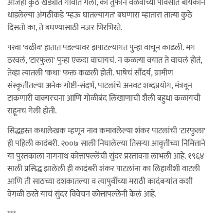
आजही कुठं खेड्यात गावात गेलो, की तुफान वळवाच्या पावसात बायकोने
धाडलेल्या अंगठीकडे 'म्हऊ घातल्यागत' बघणारा म्हातारा तात्या कुठे
दिसतो का, ते बघण्यासाठी नजर भिरभिरते.
परवा 'वळीव' हातात पडल्यावर झपाटल्यागत पुन्हा वाचून काढली. मग
ठरवलं, 'टारफुला' पुन्हा एकदा वाचायचं. न कळत्या वयात ते वाचलं होतं,
तेव्हा त्यातली 'कथा' फक्त कळली होती. भाषेचं सौंदर्य, ग्रामीण
संस्कृतीतल्या अनेक गोष्टी-संदर्भ, पाटलांचे अनवट शब्दप्रयोग, मंत्रवून
टाकणारी वाक्यरचना आणि गोळीबंद लिखाणाची शैली बहुधा कळायची
राहूनच गेली होती.
सिद्धहस्त कथालेखक म्हणून नाव कमावलेल्या शंकर पाटलांची 'टारफुला'
ही पहिली कादंबरी. २००७ साली निघालेल्या तिसर्‍या आवृत्तीच्या निमित्ताने
या पुस्तकाला नागनाथ कोत्तापल्लेंची सुंदर प्रस्तावना लाभली आहे. १९६४
साली प्रसिद्ध झालेली ही कादंबरी शंकर पाटलांना का लिहावीशी वाटली
आणि ती साठच्या दशकातल्या व त्यापुर्वीच्या मराठी कादंबर्‍यांत कशी
वेगळी ठरते याचं सुंदर विवेचन कोत्तापल्लेंनी केलं आहे.
***