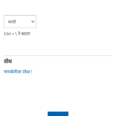
Ctrl + \ ने बदला
शोध
मायबोलीवर शोधा !