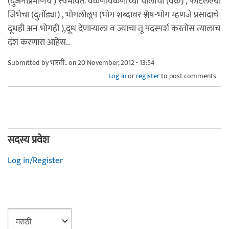
(दुर्जनांप्रमाणेच ) स्वभावतः वळणावळणांच्या चालीचा (वक्र) , फाटलेल्या
जिभेचा (दुतोंड्या) , भोगलोलूप (भोग शब्दावर श्लेष-भोग म्हणजे प्रसादाचे
दूधही अन भोगही ),दूध देणार्‍याला व ज्याचा तू पदस्पर्श करतोस त्यालाच
दंश करणारा आहेस..
Submitted by
भारती..
on 20 November, 2012 - 13:54
Log in
or
register
to post comments
सदस्य प्रवेश
Log in/Register