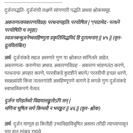
---------------------------------------
दुर्जनपद्धति- दुर्जनांची लक्षणे सांगणारी पद्धति अथवा श्लोकसमूह.
अकरुणत्वमकारणविग्रह: परधनापहृति: परयोषितः | *(पाठभेद- परधने
परयोषिति च स्पृहा)
स्वजनबन्धुजनेष्वसहिष्णुता प्रकृतिसिद्धमिदं हि दुरात्मनाम् || ४५ || (वृत्त-
द्रुतविलंबित)
अर्थ
- दुर्जनांकडे सहज असणारे गुण या श्लोकात सांगितले आहेत.
अकरुणत्व- करुणेचा अभाव. अकारणविग्रहः - अकारण भांडणतंटा करणे,
परधनाचा अपहार करणे, परस्त्रीकडे कुदृष्टीने बघणे/ परस्त्रीची इच्छा धरणे,
सख्ख्यांशी किंवा नातलगांशी असहिष्णूपणे वागणे हे सगळे गुण दुर्जनांकडे
स्वाभाविकपणे येतात.
दुर्जनः परिहर्तव्यो विद्ययालङ्कृतोऽपि सन् |
मणिना भूषितः सर्पः किमसौ न भयङ्करः || ४६ || (वृत्त- श्लोक)
अर्थ
- दुर्जन माणूस हा कितीही उच्चविद्याविभूषित असला तरीही त्याच्यापासून
चार हात लांबच राहावे.