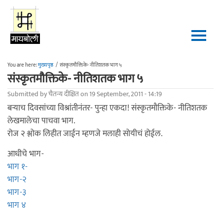
Skip to main content
You are here:
मुख्यपृष्ठ
/
संस्कृतमौक्तिके- नीतिशतक भाग ५
संस्कृतमौक्तिके- नीतिशतक भाग ५
Submitted by
चैतन्य दीक्षित
on 19 September, 2011 - 14:19
बर्‍याच दिवसांच्या विश्रांतीनंतर- पुन्हा एकदा! संस्कृतमौक्तिके- नीतिशतक
लेखमालेचा पाचवा भाग.
रोज २ श्लोक लिहीत जाईन म्हणजे मलाही सोयीचं होईल.
आधीचे भाग-
भाग १-
भाग-२
भाग-३
भाग ४