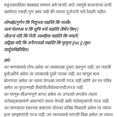
वक्तृत्वशक्तीला बडबड्या स्वभाव असे मानले जाते. त्यामुळे सज्जनांच्या ठायी
असलेला एकही गुण असा नाही की ज्याला दुर्जनांनी नावे ठेवली नाहीत.
लोभश्चेदगुणेन किं पिशुनता यद्यस्ति किं पातकै:
सत्यं चेत्तपसा च किं शुचि मनो यद्यस्ति तीर्थेन किम् |
सौजन्यं यदि किं निजै: स्वमहिमा यद्यस्ति किं मण्डनै:
सद्विद्या यदि किं जनैरपयशो यद्यस्ति किं मृत्युना ||४८ || (वृत्त-
शार्दूलविक्रीडित)
अर्थ-
जर माणसाकडे लोभ असेल तर त्यासारखा दुसरा अवगुण नाही. जर पाशवी
वृत्ती/क्रौर्य असेल तर त्यासारखे दुसरे पातक नाही. जर माणूस सत्य
बोलणारा असेल तर त्याला वेगळ्या तपाची गरज नाही आणि जर मन पवित्र
असेल तर कुठल्याही तीर्थाची(तीर्थस्थानाची)गरज नाही.
जर माणूस सौजन्यपूर्ण वागत असेल तर जगातले सगळेच त्याला
नातेवाइकाप्रमाणे असल्याने त्याला वेगळी अशी नातेवाइकांची गरज नाही.
जर माणसाला स्वतःच्या कष्टाच्या जोरावर प्रतिष्ठा मिळाली असेल तर त्याला
इतर आभूषणांची गरज नाही. जर त्याच्याकडे चांगली विद्या असेल तर त्याला