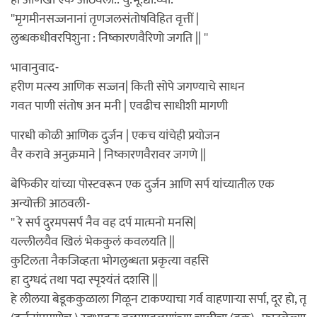
''मृगमीनसज्जनानां तृणजलसंतोषविहित वृत्तीं |
लुब्धकधीवरपिशुना : निष्कारणवैरिणो जगति || ''
भावानुवाद-
हरीण मत्स्य आणिक सज्जन| किती सोपे जगण्याचे साधन
गवत पाणी संतोष अन मनी | एवढीच साधीशी मागणी
पारधी कोळी आणिक दुर्जन | एकच यांचेही प्रयोजन
वैर करावे अनुक्रमाने | निष्कारणवैरावर जगणे ||
बेफिकीर यांच्या पोस्टवरून एक दुर्जन आणि सर्प यांच्यातील एक
अन्योक्ती आठवली-
'' रे सर्प दुरमपसर्प नैव वह दर्प मात्मनो मनसि|
यल्लीलयैव खिलं भेककुलं कवलयति ||
कुटिलता नैकजिव्हता भोगलुब्धता प्रकृत्या वहसि
हा दुग्धदं तथा पदा स्पृश्यंतं दशसि ||
हे लीलया बेडूककुळाला गिळून टाकण्याचा गर्व वाहणार्‍या सर्पा, दूर हो, तू