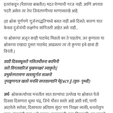
इतरांकडून (पैशाच्या बाबतीत) मदत घेण्याची गरज नाही. आणि अपयश
पदरी असेल तर तेच जिवंतपणीच्या मरणासारखे आहे.
(हा श्लोक पूर्णपणे 'दुर्जनपद्धति'मध्ये बसत नाही असे दिसते. कारण यात
केवळ दुर्जनांची लक्षणेच सांगितली आहेत असे नाही..
या श्लोकाचा अजून काही पाठभेद मिळतो का ते पाहतोय. जर कुणाला या
श्लोकाचा एखादा दुसरा पाठभेद आढळला तर तो कृपया इथे द्यावा ही
विनंती.)
शशी दिवसधूसरो गलितयौवना कामिनी
सरो विगतवारिजं मुखमनक्षरं स्वाकृते:|
प्रभुर्धनपरायणः सततदुर्गतः सज्जनो
नृपाङ्गणगतः खलो मनसि सप्तशल्यानि मे||४८९ || (वृत्त- पृथ्वी)
अर्थ
- श्लोककर्त्याच्या मनातील सात शल्यांचा उल्लेख या श्लोकात येतो
दिवसा दिसणारा धूसर चंद्र, जिचे यौवन सरले आहे अशी स्त्री, पाणी
आटलेले सरोवर, दिसायला अतिशय सुंदर पण निरक्षर व्यक्ती, धनलोलुप