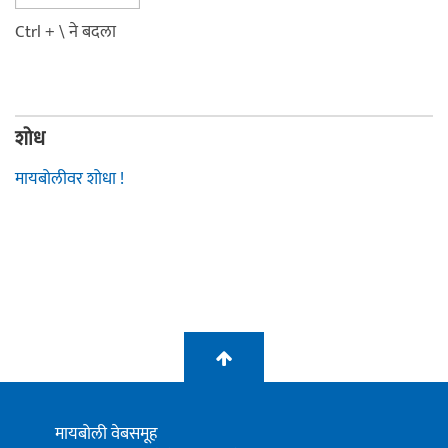
Ctrl + \ ने बदला
शोध
मायबोलीवर शोधा !
मायबोली वेबसमूह