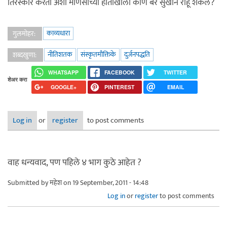
तिरस्कार करतो अशा माणसाच्या हाताखाली कोण बरे सुखाने राहू शकेल?
काव्यधारा
गुलमोहर:
नीतिशतक
संस्कृतमौक्तिके
दुर्जनपद्धति
शब्दखुणा:
WHATSAPP
FACEBOOK
TWITTER
शेअर करा
GOOGLE+
PINTEREST
EMAIL
Log in
or
register
to post comments
वाह धन्यवाद, पण पहिले ४ भाग कुठे आहेत ?
Submitted by
महेश
on 19 September, 2011 - 14:48
Log in
or
register
to post comments