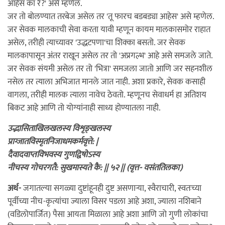
आहेस का रे?' असे म्हणेल.
जर तो बोलण्यात तरबेज असेल तर 'तू फारच बडबड्या आहेस' असे म्हणेल.
जर सेवक मालकाची सेवा करता यावी म्हणून कायम मालकासमोर राहात
असेल, तरीही त्याच्यावर 'उद्धटपणा'चा शिक्का बसतो. जर सेवक
मालकापासून अंतर राखून असेल तर तो 'अप्रगल्भ' आहे असे समजले जाते.
जर सेवक संयमी असेल तर तो 'भित्रा' समजला जातो आणि जर सहनशील
नसेल तर त्याला अभिजात मानले जात नाही. अशा प्रकारे, सेवक कसाही
वागला, तरीही मालक त्याला नावेच ठेवतो. म्हणूनच सेवाधर्म हा अतिशय
बिकट आहे आणि तो योग्यांनाही साध्य होण्यातला नाही.
उद्भासिताखिलखलस्य विशृङ्खलस्य
प्राग्जातविस्मृतनिजाधमकर्मवृत्ते: |
दैवादवाप्तविभवस्य गुणद्विषोऽस्य
नीचस्य गोचरगतै: सुखमास्यते कै: || ५२ || (वृत्त- वसंततिलका)
अर्थ-
जगातल्या सगळ्या दुष्टांहूनही दुष्ट असणार्‍या, स्वैराचारी, स्वतःच्या
पूर्वीच्या नीच-कृत्यांचा ज्याला विसर पडला आहे अशा, ज्याला नशिबाने
(वडिलोपार्जित) पैसा आयता मिळाला आहे अशा आणि जो गुणी लोकांचा