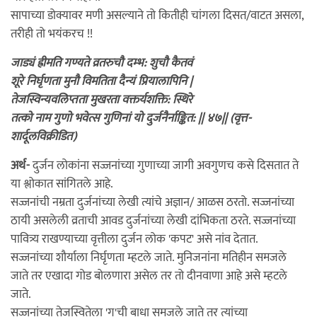
सापाच्या डोक्यावर मणी असल्याने तो कितीही चांगला दिसत/वाटत असला,
तरीही तो भयंकरच !!
जाड्यं ह्रीमति गण्यते व्रतरुचौ दम्भ: शुचौ कैतवं
शूरे निर्घृणता मुनौ विमतिता दैन्यं प्रियालापिनि |
तेजस्विन्यवलिप्तता मुखरता वक्तर्यशक्ति: स्थिरे
तत्को नाम गुणो भवेत्स गुणिनां यो दुर्जनैर्नाङ्कित: || ४७|| (वृत्त-
शार्दूलविक्रीडित)
अर्थ-
दुर्जन लोकांना सज्जनांच्या गुणाच्या जागी अवगुणच कसे दिसतात ते
या श्लोकात सांगितले आहे.
सज्जनांची नम्रता दुर्जनांच्या लेखी त्यांचे अज्ञान/ आळस ठरतो. सज्जनांच्या
ठायी असलेली व्रताची आवड दुर्जनांच्या लेखी दांभिकता ठरते. सज्जनांच्या
पावित्र्य राखण्याच्या वृत्तीला दुर्जन लोक 'कपट' असे नांव देतात.
सज्जनांच्या शौर्याला निर्घृणता म्हटले जाते. मुनिजनांना मतिहीन समजले
जाते तर एखादा गोड बोलणारा असेल तर तो दीनवाणा आहे असे म्हटले
जाते.
सज्जनांच्या तेजस्वितेला 'ग'ची बाधा समजले जाते तर त्यांच्या