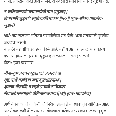
राजा, संकटांनी ग्रस्त असे सज्जन, राजदरबारी (मान मिळणारी) दुष्ट माणसे.
न कश्चिच्चण्डकोपानामात्मीयो नाम भूभुजाम् |
होतारमपि जुह्वन्तं* स्पृष्टो दहति पावकः ||५० || (वृत्त- श्लोक) (पाठभेद-
जुह्वानं)
अर्थ-
ज्या राजाला अतिशय पराकोटीचा राग येतो, अशा राजासाठी कुणीच
जवळचा नसतो.
यासाठी यज्ञाग्नीचे उदाहरण दिले आहे. यज्ञीय अग्नी हा त्यालाच हविर्द्रव्य
देणार्‍या होत्याला (त्याचा चुकून हात लागला असता) पोळतो.
होता= हवन करणारा.
मौनान्मूकः प्रवचनपटुर्वातलो जल्पको वा
धृष्ट: पार्श्वे वसति च सदा दूरतश्चाप्रगल्भः |
क्षान्त्या भीरुर्यदि न सहते प्रायशो नाभिजातः
सेवाधर्मः परमगहनो योगिनामप्यगम्यः ||५१|| (वृत्त- मंदाक्रांता)
अर्थः
सेवकाचं जिणं किती जिकीरीचं असतं ते या श्लोकातून सांगितलं आहे.
जर सेवक कमी बोलणारा/ न बोलणारा असेल तर त्याला मालक 'तू मुका