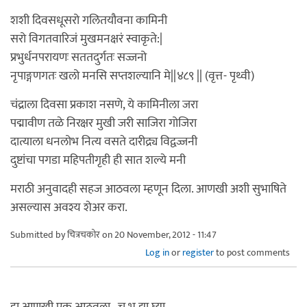
शशी दिवसधूसरो गलितयौवना कामिनी
सरो विगतवारिजं मुखमनक्षरं स्वाकृते:|
प्रभुर्धनपरायणः सततदुर्गतः सज्जनो
नृपाङ्गणगतः खलो मनसि सप्तशल्यानि मे||४८९ || (वृत्त- पृथ्वी)
चंद्राला दिवसा प्रकाश नसणे, ये कामिनीला जरा
पद्मावीण तळे निरक्षर मुखी जरी साजिरा गोजिरा
दात्याला धनलोभ नित्य वसते दारीद्र्य विद्वज्जनी
दुष्टांचा पगडा महिपतीगृही ही सात शल्ये मनी
मराठी अनुवादही सहज आठवला म्हणून दिला. आणखी अशी सुभाषिते
असल्यास अवश्य शेअर करा.
Submitted by
चित्रचकोर
on 20 November, 2012 - 11:47
Log in
or
register
to post comments
हा आणखी एक आठवला.. चु.भू.द्या.घ्या.