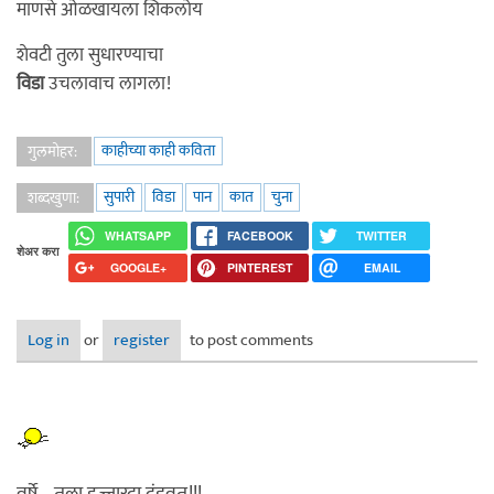
माणसे ओळखायला शिकलोय
शेवटी तुला सुधारण्याचा
विडा
उचलावाच लागला!
काहीच्या काही कविता
गुलमोहर:
सुपारी
विडा
पान
कात
चुना
शब्दखुणा:
WHATSAPP
FACEBOOK
TWITTER
शेअर करा
GOOGLE+
PINTEREST
EMAIL
Log in
or
register
to post comments
वर्षे... तुला हज्जारदा दंडवत!!!