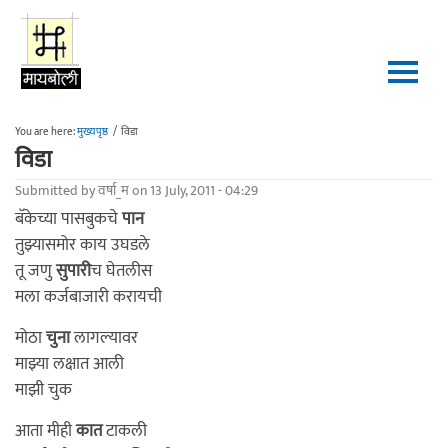
Skip to main content
You are here:
मुख्यपृष्ठ
/
विडा
विडा
Submitted by
वर्षा_म
on 13 July, 2011 - 04:29
बॅकेच्या पासबुकचे
पान
तुझ्यासमोर काय उघडले
तू जणु
सुपारी
च घेतलीस
मला कर्जबाजारी करायची
मोठा
चुना
लागल्यावर
माझ्या लक्षात आली
माझी चुक
आता मीही
कात
टाकली