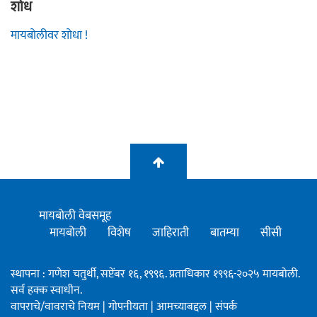
शोध
मायबोलीवर शोधा !
मायबोली वेबसमूह
मायबोली
विशेष
जाहिराती
बातम्या
सीसी
स्थापना : गणेश चतुर्थी, सप्टेंबर १६, १९९६. प्रताधिकार १९९६-२०२५ मायबोली.
सर्व हक्क स्वाधीन.
वापराचे/वावराचे नियम
|
गोपनीयता
|
आमच्याबद्दल
|
संपर्क