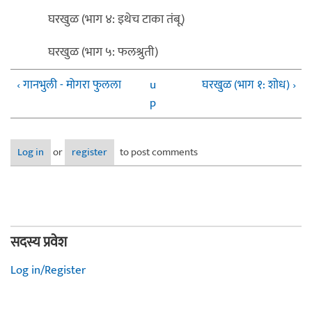
घरखुळ (भाग ४: इथेच टाका तंबू)
घरखुळ (भाग ५: फलश्रुती)
‹ गानभुली - मोगरा फुलला
u
घरखुळ (भाग १: शोध) ›
p
Log in
or
register
to post comments
सदस्य प्रवेश
Log in/Register