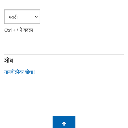
Ctrl + \ ने बदला
शोध
मायबोलीवर शोधा !