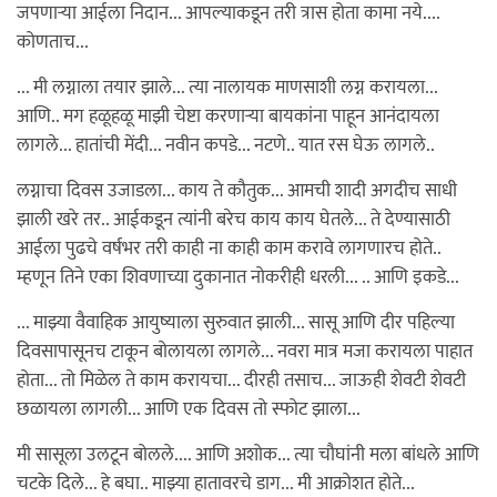
जपणार्‍या आईला निदान... आपल्याकडून तरी त्रास होता कामा नये....
कोणताच...
... मी लग्नाला तयार झाले... त्या नालायक माणसाशी लग्न करायला...
आणि.. मग हळूहळू माझी चेष्टा करणार्‍या बायकांना पाहून आनंदायला
लागले... हातांची मेंदी... नवीन कपडे... नटणे.. यात रस घेऊ लागले..
लग्नाचा दिवस उजाडला... काय ते कौतुक... आमची शादी अगदीच साधी
झाली खरे तर.. आईकडून त्यांनी बरेच काय काय घेतले... ते देण्यासाठी
आईला पुढचे वर्षभर तरी काही ना काही काम करावे लागणारच होते..
म्हणून तिने एका शिवणाच्या दुकानात नोकरीही धरली... .. आणि इकडे...
... माझ्या वैवाहिक आयुष्याला सुरुवात झाली... सासू आणि दीर पहिल्या
दिवसापासूनच टाकून बोलायला लागले... नवरा मात्र मजा करायला पाहात
होता... तो मिळेल ते काम करायचा... दीरही तसाच... जाऊही शेवटी शेवटी
छळायला लागली... आणि एक दिवस तो स्फोट झाला...
मी सासूला उलटून बोलले.... आणि अशोक... त्या चौघांनी मला बांधले आणि
चटके दिले... हे बघा.. माझ्या हातावरचे डाग... मी आक्रोशत होते...