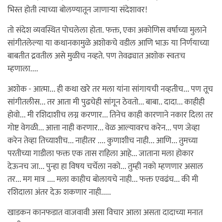
भिस्त होती त्याच्या बोलण्यातून जाणार्‍या संदेशावर!
तो संदेश व्यवस्थित पोचलेला होता. फक्त, एका अकोणिस वर्षाच्या मुलाने
सांगीतलेल्या या कथानकामुळे अशोकचे वडील आणि भाऊ या निर्णयाच्या
बाबतीत द्रवतील असे मुळीच नव्हते. पण तेवढ्यात अशोक स्वतःच
म्हणाला....
अशोक - आत्मा... ही कथा खरे तर मला यांना सांगायची नव्हतीच... पण तूच
सांगीतलीस... तर आता मी पुढचेही सांगून ठेवतो... बाबा.. दादा... काहीही
होवो... मी रशिदाशीच लग्न करणार... तिनेच काही कारणाने नकार दिला तर
गोष्ट वेगळी... आत्ता नाही करणार... वेळ आल्यावरच करेन... पण जेव्हा
करेन तेव्हा तिच्याशीच... नाहीतर .... कुणाशीच नाही... आणि... तुमच्या
परतीच्या गाडीला फक्त एक तास राहिला आहे... जाताना मला होकार
देऊनच जा... पुन्हा हा विषय चर्चेला नको... तुम्ही नको म्हणणार असाल
तर... मग मात्र .... मला काहीच बोलायचे नाही... फक्त एवढंच... की मी
रशिदाला अंतर देऊ शकणार नाही.....
खाडकन कानफडात वाजवावी असा विचार आला असता दादाच्या मनात