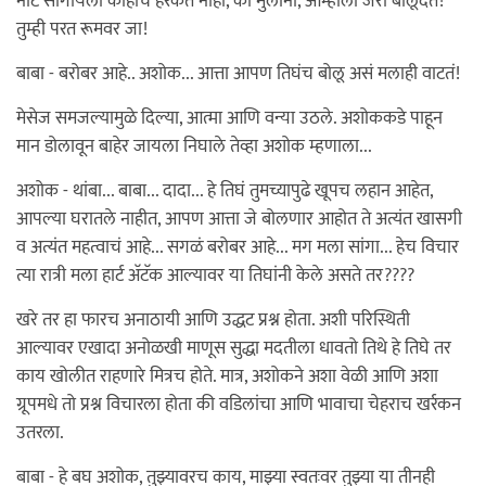
नीट सांगायला काहीच हरकत नाही, की मुलांनो, आम्हाला जरा बोलूदेत!
तुम्ही परत रूमवर जा!
बाबा - बरोबर आहे.. अशोक... आत्ता आपण तिघंच बोलू असं मलाही वाटतं!
मेसेज समजल्यामुळे दिल्या, आत्मा आणि वन्या उठले. अशोककडे पाहून
मान डोलावून बाहेर जायला निघाले तेव्हा अशोक म्हणाला...
अशोक - थांबा... बाबा... दादा... हे तिघं तुमच्यापुढे खूपच लहान आहेत,
आपल्या घरातले नाहीत, आपण आत्ता जे बोलणार आहोत ते अत्यंत खासगी
व अत्यंत महत्वाचं आहे... सगळं बरोबर आहे... मग मला सांगा... हेच विचार
त्या रात्री मला हार्ट अ‍ॅटॅक आल्यावर या तिघांनी केले असते तर????
खरे तर हा फारच अनाठायी आणि उद्धट प्रश्न होता. अशी परिस्थिती
आल्यावर एखादा अनोळखी माणूस सुद्धा मदतीला धावतो तिथे हे तिघे तर
काय खोलीत राहणारे मित्रच होते. मात्र, अशोकने अशा वेळी आणि अशा
ग्रूपमधे तो प्रश्न विचारला होता की वडिलांचा आणि भावाचा चेहराच खर्रकन
उतरला.
बाबा - हे बघ अशोक, तुझ्यावरच काय, माझ्या स्वतःवर तुझ्या या तीनही