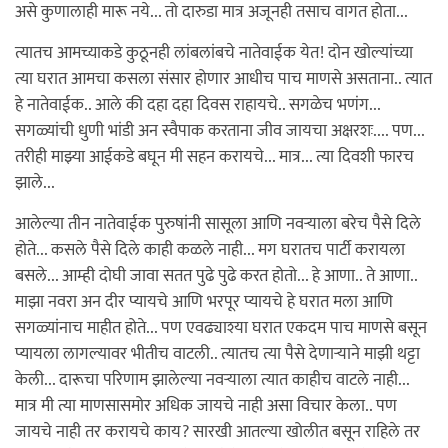
असे कुणालाही मारू नये... तो दारुडा मात्र अजूनही तसाच वागत होता...
त्यातच आमच्याकडे कुठूनही लांबलांबचे नातेवाईक येत! दोन खोल्यांच्या
त्या घरात आमचा कसला संसार होणार आधीच पाच माणसे असताना.. त्यात
हे नातेवाईक.. आले की दहा दहा दिवस राहायचे.. सगळेच भणंग...
सगळ्यांची धुणी भांडी अन स्वैपाक करताना जीव जायचा अक्षरशः.... पण...
तरीही माझ्या आईकडे बघून मी सहन करायचे... मात्र... त्या दिवशी फारच
झाले...
आलेल्या तीन नातेवाईक पुरुषांनी सासूला आणि नवर्‍याला बरेच पैसे दिले
होते... कसले पैसे दिले काही कळले नाही... मग घरातच पार्टी करायला
बसले... आम्ही दोघी जावा सतत पुढे पुढे करत होतो... हे आणा.. ते आणा..
माझा नवरा अन दीर प्यायचे आणि भरपूर प्यायचे हे घरात मला आणि
सगळ्यांनाच माहीत होते... पण एवढ्याश्या घरात एकदम पाच माणसे बसून
प्यायला लागल्यावर भीतीच वाटली.. त्यातच त्या पैसे देणार्‍याने माझी थट्टा
केली... दारूचा परिणाम झालेल्या नवर्‍याला त्यात काहीच वाटले नाही...
मात्र मी त्या माणसासमोर अधिक जायचे नाही असा विचार केला.. पण
जायचे नाही तर करायचे काय? सारखी आतल्या खोलीत बसून राहिले तर