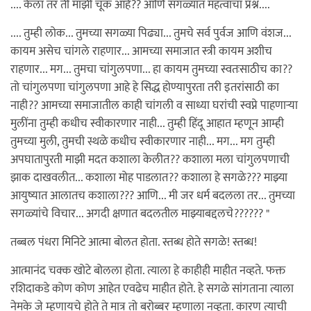
.... केला तर ती माझी चूक आहे?? आणि सगळ्यात महत्वाचा प्रश्न....
.... तुम्ही लोक... तुमच्या सगळ्या पिढ्या... तुमचे सर्व पुर्वज आणि वंशज...
कायम असेच चांगले राहणार... आमच्या समाजात स्त्री कायम अशीच
राहणार... मग... तुमचा चांगुलपणा... हा कायम तुमच्या स्वतःसाठीच का??
तो चांगुलपणा चांगुलपणा आहे हे सिद्ध होण्यापुरता तरी इतरांसाठी का
नाही?? आमच्या समाजातील काही चांगली व साध्या घरांची स्वप्ने पाहणार्‍या
मुलींना तुम्ही कधीच स्वीकारणार नाही... तुम्ही हिंदू आहात म्हणून आम्ही
तुमच्या मुली, तुमची स्थळे कधीच स्वीकारणार नाही... मग... मग तुम्ही
अपघातापुरती माझी मदत कशाला केलीत?? कशाला मला चांगुलपणाची
झाक दाखवलीत... कशाला मोह पाडलात?? कशाला हे सगळे??? माझ्या
आयुष्यात आलातच कशाला??? आणि... मी जर धर्म बदलला तर... तुमच्या
सगळ्यांचे विचार... अगदी क्षणात बदलतील माझ्याबद्दलचे?????? "
तब्बल पंधरा मिनिटे आत्मा बोलत होता. स्तब्ध होते सगळे! स्तब्ध!
आत्मानंद चक्क खोटे बोलला होता. त्याला हे काहीही माहीत नव्हते. फक्त
रशिदाकडे कोण कोण आहेत एवढेच माहीत होते. हे सगळे सांगताना त्याला
नेमके जे म्हणायचे होते ते मात्र तो बरोब्बर म्हणाला नव्हता. कारण त्याची