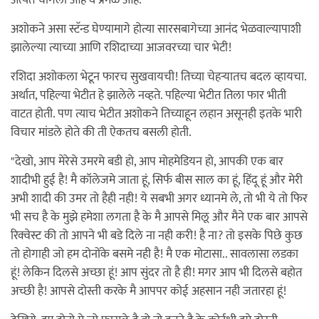
अत्यंत चांगली आहे व प्रेमळ आहे.
अशोकने असा स्टॅन्ड घेण्यामागे होत्या सारसबागेच्या आनंद भेळवाल्यापाशी
झालेल्या त्याच्या आणि रशिदाच्या आजवरच्या चार भेटी!
रशिदा अशोकला भेटून फारच सुखवायची! तिच्या चेहर्‍यातच बदल व्हायचा.
अर्थात, पहिल्या भेटीत हे झालेले नव्हते. पहिल्या भेटीत तिला फार भीती
वाटत होती. पण त्याच भेटीत अशोकने तिच्याहून लहान असूनही इतके भारी
विचार मांडले होते की ती ऐकतच बसली होती.
"देखो, आप मेरेसे उमरमे बडी हो, आप मोहमेडियन हो, आपकी एक बार
शादीभी हुई है! मै कॉलेजमे जाता हूं, सिर्फ बीस साल का हूं, हिंदू हूं और मेरी
अभी शादी की उमर तो हैही नही! ये सबभी अगर ध्यानमे ले, तो भी ये तो फिर
भी सच है के मुझे हमेशा लगता है के मै आपसे मिलू और मैने एक बार आपसे
रिक्वेस्ट की तो आपने भी बडे दिले ना नही करी! है ना? तो इसके पिछे कुछ
तो होगाही जो हम दोनोंके बसमे नही है! मै एक मोटासा.. सावलासा लडका
हूं! लेकिन दिलसे अच्छा हूं! आप सुंदर तो है ही! मगर आप भी दिलसे बहोत
अच्छी है! आपसे दोस्ती करके मै आपपर कोई अहसान नही जतारहा हूं!