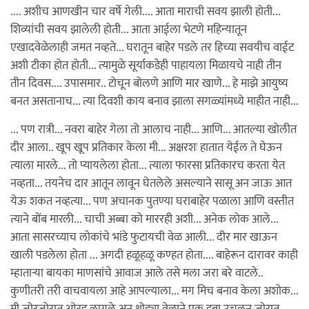
.... अशीच आणखीन चार वर्षे गेली.... आता माराची सवय झाली होती...
शिव्यांची सवय झालेली होती... आता आईला भेटणे महिन्यातून
एखादवेळेलाही जमत नव्हते... घरातून बाहेर पडले तर हिच्या सवयीच वाईट
अशी टीका होत होती... त्यामुळे सूर्याकडेही पाहायला मिळायचे नाही तीन
तीन दिवस.... उपासमार.. टोचून बोलणे आणि मार खाणे... हे माझे आयुष्य
बनत असतानाच... त्या दिवशी काय बनाव झाला सगळ्यांमध्ये माहीत नाही...
... पण रात्री... नवरा बाहेर गेला तो आलाच नाही... आणि... आतल्या खोलीत
दीर आला.. खूप खूप प्रतिकार केला मी... अक्षरशः हातात येईल ते घेऊन
त्याला मारले... तो प्यायलेला होता... त्याला फारसा प्रतिकारच करता येत
नव्हता... तयनेच दार आतून लावून घेतलेले असल्याने सासू अन जाऊ आत
येऊ शकत नव्हत्या... पण अचानक पुतण्या घराबाहेर पळाला आणि वस्तीत
त्याने बोंब मारली... चाची अब्बा को माररही अशी... अनेक लोक आले...
आता सासरच्याच लोकांचे भांडे फुटायची वेळ आली... दीर मार खाऊन
खाली पडलेला होता ... अगदी हळूहळू कण्हत होता.... बाहेरून दारावर काही
म्हातार्‍या बायका माणसांचे आवाज आले तसे मला जरा बरे वाटले..
कुणीतरी तरी वाचवायला आहे आपल्याला... मग मिच बनाव केला अशोक...