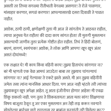
असली तर तिच्या सगळ्या रीतीभाती वेगळ्या असणार! ते रोजे पाळणार,
मांसाहार करणार, सगळं करणार! आपल्यासारखे दसरा दिवाळी ते पाळत
नाहीत.
अशोक, ठायी ठायी, क्षणोक्षणी तुला मी आज जे सांगतोय ते आठवत राहील,
त्याचा अनुभव येत राहील! की दादा काय सांगत होता! ती मुलगी मुसलमान
असल्याची जाणीव तुला प्रत्येक गोष्टीत होत राहील. तिचं ते हिंदी बोलणं,
बघणं, वागणं, स्वयंपाक! अशोक, ते लोक आणि आपण! खूप खूप अंतर
असतं दोघांमध्ये!
एक लक्षात घे! मी काय किंवा वहिनी काय! तुझ्या हिताचंच सांगणार ना?
बरं मी म्हणतो एक वेळ आमचं जाउदेत! बाबा तर तुझ्याच चांगल्याचं
सांगणार ना? आई गेल्यावर ते एकटे झाले असते. मी अन तुझ्या वहिनींनी
जमेल तसा त्यांना मानसिक आधार दिला. पण आज नाही म्हंटले तरी त्यांच्या
तुझ्याकडून खूप अपेक्षा आहेत. तू आता इंजीनीयर होणार आहेस! मी एवढा
शिकू शकलो नाही. पण तुला ते शिकवतायत! आता मला सांग! शिक्षणाचा
विषय बाजूला ठेवून तू जर एका मुसलमान अन तेही लग्न करून नवर्‍याने
सोडलेल्या बाईच्या मागे लागलास तर बाबांना मनःशांती तरी मिळेला का??