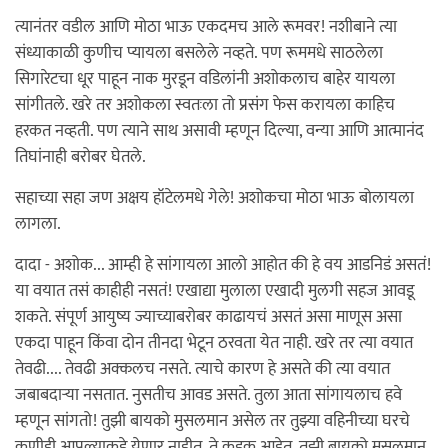
त्यानंतर वडील आणि मोठा भाऊ एकदमच आले रूमवर! नशीबाने त्या
संध्याकाळी कुणीच प्यायला बसलेले नव्हते. पण रूममधे साठलेला
सिगारेटचा धूर पाहून नाक मुरडून वडिलांनी अशोकलाच बाहेर यायला
सांगीतले. खरे तर अशोकला स्वतःला तो प्रसंग फेस करायला काहिच
हरकत नव्हती. पण त्याने साथ असावी म्हणून दिल्या, वन्या आणि आत्मानंद
तिघांनाही बरोबर घेतले.
सहाच्या सहा जण अक्षय हॉटेलमधे गेले! अशोकचा मोठा भाऊ बोलायला
लागला.
दादा - अशोक... आम्ही हे सांगायला आलो आहोत की हे वय आडनिडं असतं!
या वयात तसं काहीही नसतं! एखाद्या मुलाला एखादी मुलगी सहज आवडू
शकते. संपूर्ण आयुष्य ज्याच्याबरोबर काढायचं असतं असा माणूस असा
एकदा पाहून किंवा दोन तीनदा भेटून ठरवता येत नाही. खरे तर त्या वयात
तेवढी.... तेवढी अक्कलच नसते. त्याचे कारण हे असते की त्या वयात
जबाबदार्‍या नसतात. नुसतीच आवड असते. तुला आता सांगायलाच हवे
म्हणून सांगतो! तुझी बायको मुसलमान असेल तर तुझ्या वहिनीच्या घरचे
कुणीही आपल्याकडे येणार नाहीत. ते कडक आहेत. तुझी बायको मुसलमान