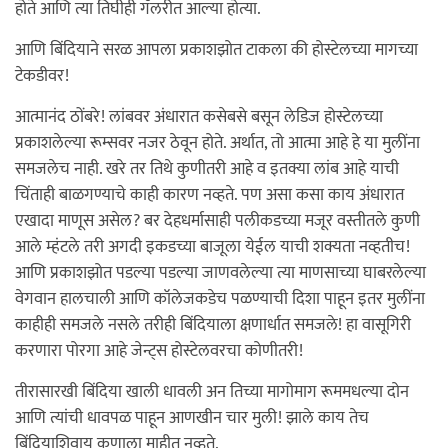
होते आणि त्या तिघीही गॅलरीत आल्या होत्या.
आणि बिंदियाने सरळ आपला प्रकाशझोत टाकला की होस्टेलच्या मागच्या
टेकडीवर!
आत्मानंद ठोंबरे! लांबवर अंधारात कसेबसे बसून लेडिज होस्टेलच्या
प्रकाशलेल्या रूम्सवर नजर ठेवून होते. अर्थात, तो आत्मा आहे हे या मुलींना
समजलेच नाही. खरे तर तिथे कुणीतरी आहे व इतक्या लांब आहे याची
चिंताही बाळगण्याचे काही कारण नव्हते. पण असा कसा काय अंधारात
एखादा माणूस असेल? बर देहधर्मासाही पलीकडच्या मजूर वस्तीतले कुणी
आले म्हंटले तरी अगदी इकडच्या बाजूला येईल याची शक्यता नव्हतीच!
आणि प्रकाशझोत पडल्या पडल्या जाणवलेल्या त्या माणसाच्या घाबरलेल्या
वेगवान हालचाली आणि कॉलेजकडेच पळण्याची दिशा पाहून इतर मुलींना
काहीही समजले नसले तरीही बिंदियाला क्षणार्धात समजले! हा वासूगिरी
करणारा पोरगा आहे जेन्ट्स होस्टेलवरचा कोणीतरी!
तीरासारखी बिंदिया खाली धावली अन तिच्या मागोमाग रूममधल्या दोन
आणि त्यांची धावपळ पाहून आणखीन चार मुली! झाले काय तेच
बिंदियाशिवाय कुणाला माहीत नव्हते.