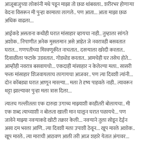
आजूबाजुच्या लोकांनी मधे पडून माझा तो छळ थांबवला.. शरीरभर होणार्‍या
वेदना विसरून मी पुन्हा कामाला लागले.. पण आता... आता माझा छळ
अधिक वाढला...
आईकडे असताना कधीही घरात मांसाहार व्हायचा नाही.. तुम्हाला सांगते
अशोक.. निपाणीत अनेक मुसलमान असे आहेत जे नवरात्रही बसवतात
घरात... गणपतीच्या मिरवणूकीत नाचतात.. दसर्‍याला खरेदी करतात..
दिवाळीला फटाके उडवतात.. गोडधोड करतात.. आमचेही घर तसेच होते...
आम्हीही नवरात्र बसवायचो... एकदाही मांसाहार न केलेल्या मला.. सासरी
फक्त मांसाहार शिजवायलाच लागायचा आजवर.. पण त्या दिवशी त्यांनी...
दोन कोंबड्या घरात आणून मारल्या... मला ते दृष्य पाहवले नाही.. त्यावरून
थट्टा झाल्यावर पुन्हा मला त्रास दिला...
त्यातच गल्लीतला एक दारुडा उगाच्च माझ्याशी काहीतरी बोलायचा.. मी
एक शब्द त्याच्याशी न बोलता खाली मान घालून घरात पळायचे... पण
जावेने माझ्या नवर्‍याकडे खोटी तक्रार केली... नवर्‍याने तुला सोडून देईन
असा दम भरला आणि.. त्या दिवशी मला उपाशी ठेवून... खूप मारले अशोक..
खूप मारले.. त्या माराची आठवण आली तरी आज शहारे येतात अंगावर...