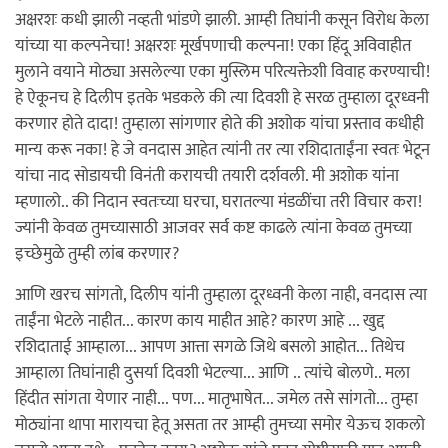
अक्षरशः कधी झाली नव्हती भांडणे झाली. आम्ही तिघांनी कसून विरोध केला
यांच्या या कल्पनेचा! अक्षरशः मूर्खपणाची कल्पना! एका हिंदू अविवाहीत
मुलाने वयाने मोठ्या असलेल्या एका मुस्लिम परित्यक्तेशी विवाह करण्याची!
हे ऐकूनच हे दिलीप इतके भडकले की त्या दिवशी हे सरळ तुम्हाला दूरध्वनी
करणार होते दादा! तुम्हाला सांगणार होते की अशोक यांचा प्रस्ताव कधीही
मान्य करू नका! हे जे वनदास आहेत त्यांनी तर त्या रशिदाताईंना स्वतः भेटून
यांचा नाद सोडायची विनंती करायची तयारी दर्शवली. मी अशोक यांना
म्हणालो.. की निदान स्वतःच्या घरचा, घरातल्या मंडळींचा तरी विचार करा!
ज्यांनी केवळ तुमच्यासाठी आजवर सर्व कष्ट काढले त्यांना केवळ तुमच्या
इच्छेमुळे तुम्ही लांब करणार?
आणि खरच सांगतो, दिलीप यांनी तुम्हाला दूरध्वनी केला नाही, वनदास त्या
ताईंना भेटले नाहीत... कारण काय माहीत आहे? कारण आहे ... खुद्द
रशिदाताई आम्हाला... आपण आत्ता सगळे जिथे बसलो आहोत... तिथेच
आम्हाला तिघांनाही दुसर्या दिवशी भेटल्या... आणि .. त्यांचे बोलणे.. मला
हिंदीत सांगता येणार नाही... पण... मातृभाषेत... जमेल तसे सांगतो... तुम्हा
मोठ्यांना थापा मारायचा हेतू असता तर आम्ही तुमच्या समोर येऊच शकलो