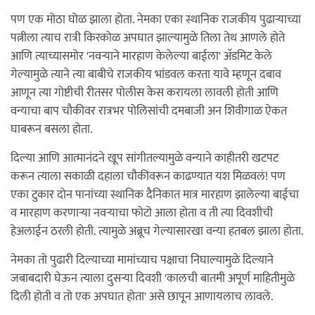
पण एक मोठा घोळ झाला होता. नेमका एका स्थानिक राजकीय पुढार्‍याच्या
पत्नीला त्याच रात्री किरकोळ अपघात झाल्यामुळे तिला तेथ आणले होते
आणि त्याच्यासमोर 'नवर्‍याने मारहाण केलेल्या बाईला' अ‍ॅडमिट केले
गेल्यामुळे त्याने त्या बाबीचे राजकीय भांडवल करता यावे म्हणून दबाव
आणून त्या गोष्टीची रीतसर पोलीस केस करायला लावली होती आणि
वन्याचा बाप चौकीवर रात्रभर पोलिसांची दमबाजी अन शिवीगाळ ऐकत
घाबरून बसला होता.
दिल्या आणि आत्मानंदने खूप सांगीतल्यामुळे वन्याने काहीतरी खटपट
करून त्याला सकाळी दहाला चौकीवरून काढण्यात यश मिळवलं! पण
एका टुकार दोन पानांच्या स्थानिक दैनिकात मात्र मारहाण झालेल्या बाईचा
व मारहाण करणार्‍या नवर्‍याचा फोटो आला होता व ती त्या दिवशीची
हेअलाईन ठरली होती. त्यामुळे अब्रूच गेल्यासारखा वन्या हतबल झाला होता.
नेमका तो पुढारी दिल्याच्या मामांच्याच पक्षाचा निघाल्यामुळे दिल्याने
जबाबदारी घेऊन त्याला दुसर्‍या दिवशी 'कालची बातमी अपूर्ण माहितीमुळे
दिली होती व तो एक अपघात होता' असे छापून आणायलाच लावले.