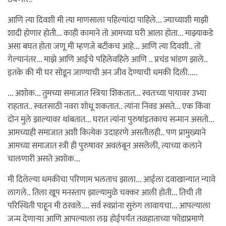
आणि त्या दिवशी मी त्या माणसाला पहिल्यांदा पाहिले... ज्याच्याशी माझी
शादी होणार होती... काही कामाने तो आमच्या घरी आला होता... माझ्याकडे
असा बघत होता जणू मी म्हणजे बटीकच आहे... आणि त्या दिवशी.. तो
गेल्यानंतर... माझे आणि आईचे पहिलेवहिले आणि .. प्रचंड भांडण झाले..
इतके की मी घर सोडून जाण्याची अन जीव देण्याची धमकी दिली.....
... अशोक... तुमच्या समाजात स्त्रिया शिकतात... स्वतःच्या पायावर उभ्या
राहतात.. स्वतःसाठी नवरा शोधू शकतात.. त्यांना निवड असते... एक किंवा
दोन मुले झाल्यावर थांबतात... घरात त्यांना पुरुषांइतकाच सन्मान असतो...
आमच्याही समाजात अशी कित्येक उदाहरणे असतीलही.. पण प्रामुख्याने
आमच्या समाजात स्त्री ही पुरुषावर अवलंबून असलेली, त्याच्या कलाने
चालणारी असते अशोक...
मी दिलेल्या धमकीचा परिणाम भलताच झाला... आईला दवाखान्यात न्यावे
लागले.. तिला खूप मनस्ताप झाल्यामुळे चक्कर आली होती... तिची ती
परिस्थिती पाहून मी ठरवले.... सर्व स्वप्नांना सुरुंग लावायचा... आपल्याला
जन्म देणार्‍या आणि आपल्याला लग्न होईपर्यंत तळहाताच्या फोडाप्रमाणे