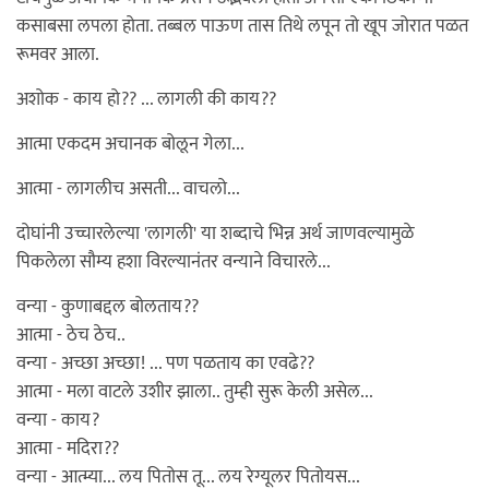
कसाबसा लपला होता. तब्बल पाऊण तास तिथे लपून तो खूप जोरात पळत
रूमवर आला.
अशोक - काय हो?? ... लागली की काय??
आत्मा एकदम अचानक बोलून गेला...
आत्मा - लागलीच असती... वाचलो...
दोघांनी उच्चारलेल्या 'लागली' या शब्दाचे भिन्न अर्थ जाणवल्यामुळे
पिकलेला सौम्य हशा विरल्यानंतर वन्याने विचारले...
वन्या - कुणाबद्दल बोलताय??
आत्मा - ठेच ठेच..
वन्या - अच्छा अच्छा! ... पण पळताय का एवढे??
आत्मा - मला वाटले उशीर झाला.. तुम्ही सुरू केली असेल...
वन्या - काय?
आत्मा - मदिरा??
वन्या - आत्म्या... लय पितोस तू... लय रेग्यूलर पितोयस...