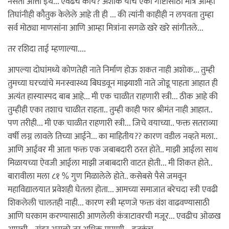
नसतो आत्ता इथे... एवढेच काय? अशोक यांचे एका गोष्टीसाठी मात्र आम्ही
तिघांनीही कौतुक केलेले आहे ती ही ... की त्यांनी काहीही न लपवता तुम्हा
सर्व मोठ्या माणसांना आणि आम्हा मित्रांना सगळे खरे खरे सांगीतले...
तर रशिदा ताई म्हणाल्या....
आपल्या दोघांमध्ये कोणतेही नाते निर्माण होऊ शकत नाही अशोक... तुम्ही
तुमच्या घरच्यांचे मनःस्वास्थ्य बिघडवून माझ्याशी नाते जोडू पाहता आहात ही
अत्यंत हास्यास्पद बाब आहे... मी एक चाळीत राहणारी स्त्री... ठीक आहे की
तुम्हीही एका तशाच चाळीत राहता.. तुम्ही काही फार श्रीमंत नाही आहात..
पण तरीही... मी एक चाळीत राहणारी स्त्री... जिचे वयाच्या.. फक्त सतराव्या
वर्षी लग्न लावले तिच्या आईने... का माहितीय?? कारण वडील नव्हते मला..
आणि आईवर मी आता फक्त एक जबाबदारी ठरत होते.. माझी आईला साथ
मिळायच्या ऐवजी आईला माझी जबाबदारी वाटत होती... मी शिकत होते..
बारावीला मला ८१ % गुण मिळालेले होते.. कसेबसे पैसे जमवून
महाविद्यालयात प्रवेशही घेतला होता... आमच्या समाजात बरेचदा स्त्री एवढी
शिकलेली चालतही नाही... कारण स्त्री म्हणजे फक्त वंश वाढवण्यासाठी
आणि घरकाम करण्यासाठी आणलेली कंत्राटावरची मजूर... एवढीच ओळख