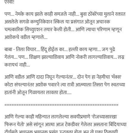
एरवी!
पण... नेमके काय झाले काही समजले नाही... बुवा ठोंबरेंच्या मुलाने रक्तात
असलेले सगळे कम्युनिकेशन स्किल या प्रसंगात ओतून अचानक
चमत्कारिक सिच्युएशन तयार केली होती... आणि त्याचा परिणाम म्हणून
अशोकचे वडील म्हणाले...
बाबा - तिला विचार... हिंदू होईल का... हल्ली काय म्हणा... जग पुढे
गेलंय... पण... शिक्षण झाल्याशिवाय आणि नोकरी लागल्याशिवाय... लग्न
करायचं नाही...
आणि वडील आणि दादा निघून गेल्यानंतर... दोन पेग हा नेहमीचा 'मॅक्स'
कोटा संपल्यानंतर अशोक पवारने त्या रात्री आत्म्याला तिसरा पेग स्वतःच्या
हातांनी ओतून गिळायला लावला होता....
================================================
आणि गेल्या काही महिन्यात लागलेल्या सवयीप्रमाणे 'रोजच्यासारखा
फिरून येतो' असे सांगून आत्मा आज टेकडीवर गेलेला असताना बिंदियाच्या
टॉर्चमुळे अचानक भयानक प्रसंग उद्भवला होता अन तो एका ठिकाणी