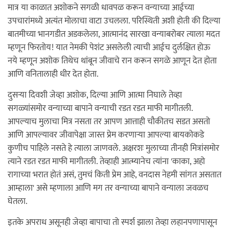
मात्र या काळात अशोकने सगळी धावपळ करून वन्याच्या आईच्या
उपचारांमध्ये अत्यंत मोलाचा वाटा उचलला. परिस्थिती अशी होती की दिल्या
बातमीच्या भानगडीत अडकलेला, आत्मानंद सारखा वन्याबरोबर त्याला मदत
म्हणून फिरतोय! यात नेमकी पेशंट असलेली त्याची आईच दुर्लक्षित होऊ
नये म्हणून अशोक तिथेच थांबून जीवाचे रान करून सगळे आणून देत होता
आणि वनितालाही धीर देत होता.
दुसर्‍या दिवशी जेव्हा अशोक, दिल्या आणि आत्मा निघाले तेव्हा
सगळ्यांसमोर वन्याच्या बापाने वन्याची रडत रडत माफी मागीतली.
आपल्याच मुलाचा मित्र नसता तर आपण आत्ताही चौकीतच सडत असतो
आणि आपल्यावर जीवापेक्षा जास्त प्रेम करणार्‍या आपल्या बायकोकडे
कुणीच पाहिले नसते हे त्याला जाणवले. अक्षरशः मुलाच्या तीनही मित्रांसमोर
त्याने रडत रडत माफी मागीतली. तेव्हाही आत्म्यानेच त्यांना 'काका, अहो
रागाच्या भरात होतं असं, तुमचं किती प्रेम आहे, वनदास नेहमी सांगत असतात
आम्हाला' असे म्हणाला आणि मग तर वन्याच्या बापाने वन्याला जवळच
घेतला.
इतके अपराध असूनही जेव्हा बापाचा तो स्पर्श झाला तेव्हा लहानपणापासून