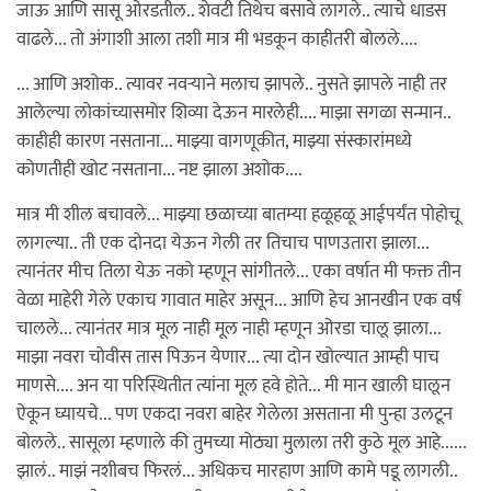
जाऊ आणि सासू ओरडतील.. शेवटी तिथेच बसावे लागले.. त्याचे धाडस
वाढले... तो अंगाशी आला तशी मात्र मी भडकून काहीतरी बोलले....
... आणि अशोक.. त्यावर नवर्‍याने मलाच झापले.. नुसते झापले नाही तर
आलेल्या लोकांच्यासमोर शिव्या देऊन मारलेही.... माझा सगळा सन्मान..
काहीही कारण नसताना... माझ्या वागणूकीत, माझ्या संस्कारांमध्ये
कोणतीही खोट नसताना... नष्ट झाला अशोक....
मात्र मी शील बचावले... माझ्या छळाच्या बातम्या हळूहळू आईपर्यंत पोहोचू
लागल्या.. ती एक दोनदा येऊन गेली तर तिचाच पाणउतारा झाला...
त्यानंतर मीच तिला येऊ नको म्हणून सांगीतले... एका वर्षात मी फक्त तीन
वेळा माहेरी गेले एकाच गावात माहेर असून... आणि हेच आनखीन एक वर्ष
चालले... त्यानंतर मात्र मूल नाही मूल नाही म्हणून ओरडा चालू झाला...
माझा नवरा चोवीस तास पिऊन येणार... त्या दोन खोल्यात आम्ही पाच
माणसे.... अन या परिस्थितीत त्यांना मूल हवे होते... मी मान खाली घालून
ऐकून घ्यायचे... पण एकदा नवरा बाहेर गेलेला असताना मी पुन्हा उलटून
बोलले.. सासूला म्हणाले की तुमच्या मोठ्या मुलाला तरी कुठे मूल आहे......
झालं.. माझं नशीबच फिरलं... अधिकच मारहाण आणि कामे पडू लागली..