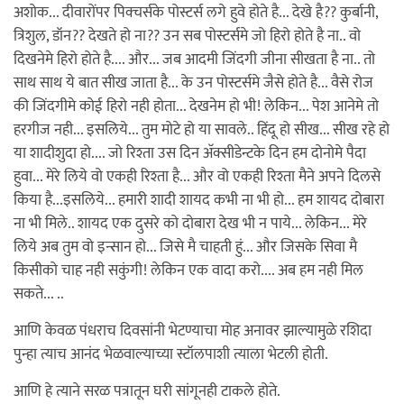
अशोक... दीवारोंपर पिक्चर्सके पोस्टर्स लगे हुवे होते है... देखे है?? कुर्बानी,
त्रिशुल, डॉन?? देखते हो ना?? उन सब पोस्टर्समे जो हिरो होते है ना.. वो
दिखनेमे हिरो होते है.... और... जब आदमी जिंदगी जीना सीखता है ना.. तो
साथ साथ ये बात सीख जाता है... के उन पोस्टर्समे जैसे होते है... वैसे रोज
की जिंदगीमे कोई हिरो नही होता... देखनेम हो भी! लेकिन... पेश आनेमे तो
हरगीज नही... इसलिये... तुम मोटे हो या सावले.. हिंदू हो सीख... सीख रहे हो
या शादीशुदा हो.... जो रिश्ता उस दिन अ‍ॅक्सीडेन्टके दिन हम दोनोमे पैदा
हुवा... मेरे लिये वो एकही रिश्ता है... और वो एकही रिश्ता मैने अपने दिलसे
किया है...इसलिये... हमारी शादी शायद कभी ना भी हो... हम शायद दोबारा
ना भी मिले.. शायद एक दुसरे को दोबारा देख भी न पाये... लेकिन... मेरे
लिये अब तुम वो इन्सान हो... जिसे मै चाहती हुं... और जिसके सिवा मै
किसीको चाह नही सकुंगी! लेकिन एक वादा करो.... अब हम नही मिल
सकते... ..
आणि केवळ पंधराच दिवसांनी भेटण्याचा मोह अनावर झाल्यामुळे रशिदा
पुन्हा त्याच आनंद भेळवाल्याच्या स्टॉलपाशी त्याला भेटली होती.
आणि हे त्याने सरळ पत्रातून घरी सांगूनही टाकले होते.