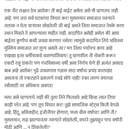
एक नीट लक्षात ठेव अशोक! ती बाई वाईट असेल असे मी म्हणतच नाही
आहे. पण जरा सर्व घटकांचा विचार कर! मुसलमान समाजात नवर्‍याने
तलाक न घेता वार्‍यावर सोडलेली जी बाई असते तिला समाजात नेमके काय
स्थान मिळते ते आपल्याला माहीत नाही. कदाचित असेही असेल की अशा
बाईला कुणीच कधी जवळ करणार नसेल! त्यामुळे कदाचित तिचे भवितव्य
मुस्लिम समाजात जर शुन्य असले तर? मग तिला पर्यायच काय आहे
एखाद्या इतर धर्मीयाकडे वळण्याशिवाय! तू म्हणशील ती नोकरी करून
एकटी राहू शकते! पण पंचविसाव्या वर्षी असा निर्णय घेणे ही अत्यंत अवघड
बाब आहे अशोक! पुढे जवळपास पन्नास साठ वर्षांचा प्रचंड कालखंड
असताना तो एकट्याने ढकलणे एवढे सोपे नाही! एका तरुण वयाच्या
स्त्रीसाठी तर अधिकच अवघड!
मला असे म्हणायचे नाही की तुला तिने फितवले आहे किंवा त्यात तिचा
काही प्लॅन आहे. पण तूच विचार कर! तुझे सामाजिक स्टेट्स किती वेगळे
आहे. हिंदू, अविवाहीत, इंजीनीयर होणारा, फक्त वीस वर्षांचा! आणि ती?
मुसलमान, लग्न झाल्यानंतर नवर्‍याने सोडलेली, वयाने तुझ्याहून पाच वर्षांनी
मोठी आणि ... न शिकलेली!"