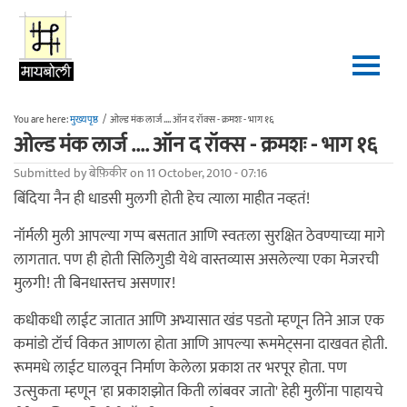
Skip to main content
You are here:
मुख्यपृष्ठ
/
ओल्ड मंक लार्ज .... ऑन द रॉक्स - क्रमशः - भाग १६
ओल्ड मंक लार्ज .... ऑन द रॉक्स - क्रमशः - भाग १६
Submitted by
बेफ़िकीर
on 11 October, 2010 - 07:16
बिंदिया नैन ही धाडसी मुलगी होती हेच त्याला माहीत नव्हतं!
नॉर्मली मुली आपल्या गप्प बसतात आणि स्वतःला सुरक्षित ठेवण्याच्या मागे
लागतात. पण ही होती सिलिगुडी येथे वास्तव्यास असलेल्या एका मेजरची
मुलगी! ती बिनधास्तच असणार!
कधीकधी लाईट जातात आणि अभ्यासात खंड पडतो म्हणून तिने आज एक
कमांडो टॉर्च विकत आणला होता आणि आपल्या रूममेट्सना दाखवत होती.
रूममधे लाईट घालवून निर्माण केलेला प्रकाश तर भरपूर होता. पण
उत्सुकता म्हणून 'हा प्रकाशझोत किती लांबवर जातो' हेही मुलींना पाहायचे