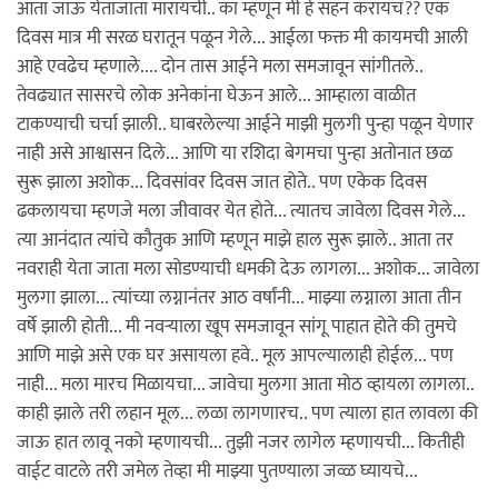
आता जाऊ येताजाता मारायची.. का म्हणून मी हे सहन करायचं?? एक
दिवस मात्र मी सरळ घरातून पळून गेले... आईला फक्त मी कायमची आली
आहे एवढेच म्हणाले.... दोन तास आईने मला समजावून सांगीतले..
तेवढ्यात सासरचे लोक अनेकांना घेऊन आले... आम्हाला वाळीत
टाकण्याची चर्चा झाली.. घाबरलेल्या आईने माझी मुलगी पुन्हा पळून येणार
नाही असे आश्वासन दिले... आणि या रशिदा बेगमचा पुन्हा अतोनात छळ
सुरू झाला अशोक... दिवसांवर दिवस जात होते.. पण एकेक दिवस
ढकलायचा म्हणजे मला जीवावर येत होते... त्यातच जावेला दिवस गेले...
त्या आनंदात त्यांचे कौतुक आणि म्हणून माझे हाल सुरू झाले.. आता तर
नवराही येता जाता मला सोडण्याची धमकी देऊ लागला... अशोक... जावेला
मुलगा झाला... त्यांच्या लग्नानंतर आठ वर्षांनी... माझ्या लग्नाला आता तीन
वर्षे झाली होती... मी नवर्‍याला खूप समजावून सांगू पाहात होते की तुमचे
आणि माझे असे एक घर असायला हवे.. मूल आपल्यालाही होईल... पण
नाही... मला मारच मिळायचा... जावेचा मुलगा आता मोठ व्हायला लागला..
काही झाले तरी लहान मूल... लळा लागणारच.. पण त्याला हात लावला की
जाऊ हात लावू नको म्हणायची... तुझी नजर लागेल म्हणायची... कितीही
वाईट वाटले तरी जमेल तेव्हा मी माझ्या पुतण्याला जव्ळ घ्यायचे...