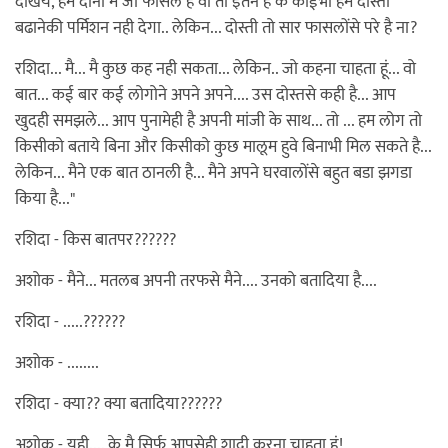
देखिये, हम दोनो मे जो फासले है वो तो इतने है के कोईभी हमे दोस्ती
बढानेकी पर्मिशन नही देगा.. लेकिन... दोस्ती तो सार फासलोंसे परे है ना?
रशिदा... मै... मै कुछ कह नही सकता... लेकिन.. जो कहना चाहता हूं... वो
बात... कई बार कई लोगोने अपने अपने.... उस दोस्तसे कही है... आप
खुदही समझले... आप पुनामेही है अपनी मांजी के साथ... तो ... हम लोग तो
किसीको बताये बिना और किसीको कुछ मालूम हुवे बिनाभी मिल सकते है...
लेकिन... मैने एक बात ठानली है... मैने अपने घरवालोंसे बहुत बडा झगडा
किया है..."
रशिदा - किस बातपर??????
अशोक - मैने... मतलब अपनी तरफसे मैने.... उनको बतादिया है....
रशिदा - .....??????
अशोक - ........
रशिदा - क्या?? क्या बतादिया??????
अशोक - यही.... के मै सिर्फ आपसेही शादी करना चाहता हूं!