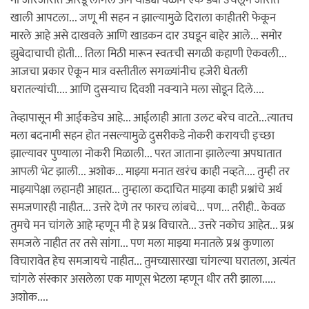
मी जोरजोरात ओरडू लागले अन थोड्या वेळाने एक डबा उचलून जोरात
खाली आपटला... जणू मी सहन न झाल्यामुळे दिराला काहीतरी फेकून
मारले आहे असे दाखवले आणि खाडकन दार उघडून बाहेर आले... समोर
झुबेदाचाची होती... तिला मिठी मारून स्वतःची सगळी कहाणी ऐकवली...
आजचा प्रकार ऐकून मात्र वस्तीतील सगळ्यांनीच हजेरी घेतली
घरातल्यांची.... आणि दुसर्‍याच दिवशी नवर्‍याने मला सोडून दिले....
तेव्हापासून मी आईकडेच आहे... आईलाही आता उलट बरेच वाटते...त्यातच
मला बदनामी सहन होत नसल्यामुळे दुसरीकडे नोकरी करायची इच्छा
झाल्यावर पुण्याला नोकरी मिळाली... परत जाताना झालेल्या अपघातात
आपली भेट झाली... अशोक... माझ्या मनात खरंच काही नव्हते.... तुम्ही तर
माझ्यापेक्षा लहानही आहात... तुम्हाला कदाचित माझ्या काही प्रश्नांचे अर्थ
समजणारही नाहीत... उत्तरे देणे तर फारच लांबचे... पण... तरीही.. केवळ
तुमचे मन चांगले आहे म्हणून मी हे प्रश्न विचारते... उत्तरे नकोच आहेत... प्रश्न
समजले नाहीत तर तसे सांगा... पण मला माझ्या मनातले प्रश्न कुणाला
विचारावेत हेच समजायचे नाहीत... तुमच्यासारखा चांगल्या घरातला, अत्यंत
चांगले संस्कार असलेला एक माणूस भेटला म्हणून धीर तरी झाला.....
अशोक....