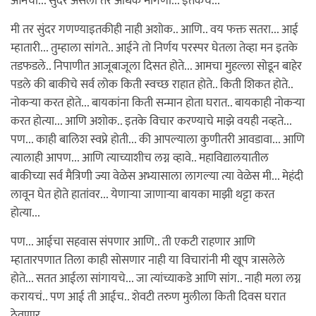
आमची... सुंदर असलो तर अधिक मागणी... इतकंच...
मी तर सुंदर गणण्याइतकीही नाही अशोक.. आणि.. वय फक्त सतरा... आई
म्हातारी... तुम्हाला सांगते.. आईने तो निर्णय परस्पर घेतला तेव्हा मन इतके
तडफडले.. निपाणीत आजूबाजूला दिसत होते... आमचा मुहल्ला सोडून बाहेर
पडले की बाकीचे सर्व लोक किती स्वच्छ राहात होते.. किती शिकत होते..
नोकर्‍या करत होते... बायकांना किती सन्मान होता घरात.. बायकाही नोकर्‍या
करत होत्या... आणि अशोक.. इतके विचार करण्याचे माझे वयही नव्हते...
पण... काही बालिश स्वप्ने होती... की आपल्याला कुणीतरी आवडावा... आणि
त्यालाही आपण... आणि त्याच्याशीच लग्न व्हावे.. महाविद्यालयातील
बाकीच्या सर्व मैत्रिणी ज्या वेळेस अभ्यासाला लागल्या त्या वेळेस मी... मेहंदी
लावून घेत होते हातांवर... येणार्‍या जाणार्‍या बायका माझी थट्टा करत
होत्या...
पण... आईचा सहवास संपणार आणि.. ती एकटी राहणार आणि
म्हातारपणात तिला काही सोसणार नाही या विचारांनी मी खूप त्रासलेले
होते... सतत आईला सांगायचे... जा त्यांच्याकडे आणि सांग.. नाही मला लग्न
करायचं.. पण आई ती आईच.. शेवटी तरुण मुलीला किती दिवस घरात
ठेवणार..