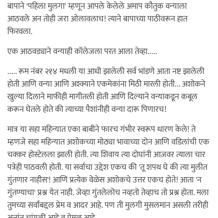
बापाने 'पहिला मुलगा' म्हणून आपले केलेले अमाप कौतुक वन्याला
आठवले अन तोही जरा ओलावलाच! त्याने बापाच्या पाठीवरून हात
फिरवला.
एक आठवड्याने वन्याही कॉलेजला परत आला तेव्हा.....
..... रूम नंबर २१४ मधली या आधी झालेली सर्व भांडणे आता नष्ट झालेली
होती आणि वन्या आणि अश्क्याने एकमेकांना मिठी मारली होती... अशोकने
खुल्या दिलाने माफीही मागीतली होती आणि दिल्याने वन्याकडून कबूल
करून घेतले होते की त्याच्या पैशांनीही वन्या दारू पिणारच!
मात्र या सहा महिन्यात एका बाबीने फारच गंभीर स्वरूप धारण केले! ते
म्हणजे सहा महिन्यात अशोकच्या मोठ्या भावाच्या दोन आणि वडिलांची एक
चक्कर होस्टेलला झाली होती. त्या शिवाय त्या दोघांनी आजवर त्याला चार
पत्रेही पाठवली होती. या सर्वाचा उद्देश एकच की 'तू शपथ घे की त्या मुलीत
गुंतणार नाहीस'! आणि प्रत्येक वेळेस अशोकचे उत्तर एकच होते! आता 'न
गुंतण्याचा' प्रश्न येत नाही. जेव्हा गुंतलेलोच नव्हतो तेव्हाच तो प्रश्न होता. मला
तुमच्या सर्वांबद्दल प्रेम व आदर आहे. पण ती मुलगी मुसलमान असली तरीही