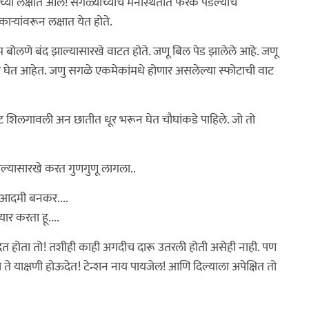
याच्या लक्षात आलं! सगळ्यांच्याच मनस्थितीत फरक पडल्याचे
ार्‍यांवरून लक्षात येत होते.
 एकदम बोलणे बंद झाल्यासारखे वाटत होते. जणू बिल पेड झालेले आहे. जणू
 घेत आहेत. जणु सगळे एकमेकांमधे होणार असलेल्या स्फोटाची वाट
व्हीकट शिलगावली अन छातीत धूर भरून घेत चौघांकडे पाहिले. जो तो
िल्यासारखे करत गुणगुणू लागला..
्फ आदमी बनकर....
ार करता हू....
 देत होता तो! तशीही काही अगदीच दारू उतरली होती असेही नाही. पण
चे ते याक्षणी होऊदेत! टेन्शन नाय पायजेल! आणि दिल्याला अपेक्षित तो