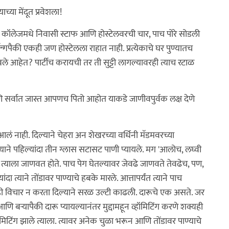
या मेंदूत प्रवेशला!
ॉलेजमधे निवासी स्टाफ आणि होस्टेलवरची चार, पाच पोरे सोडली
गपैकी एकही जण होस्टेलला राहात नाही. प्रत्येकाचे घर पुण्यातच
े आहेत? पार्टीच करायची तर ती सुट्टी लागल्यावरही त्याच रटाळ
 आणि सर्वात जास्त आपणच पितो आहोत याकडे जाणीवपुर्वक लक्ष देणे
लं नाही. दिल्याने चेहरा अन शेखरच्या वर्धिनी मॅडमवरच्या
्याने पहिल्यांदा तीन ग्लास सटासट पाणी प्यायले. मग 'आलोच, लघ्वी
याला जाणवत होते. पाच पेग घेतल्यावर जेवढे जाणवते तेवढेच, पण,
 त्याने तोंडावर पाण्याचे हबके मारले. आत्तापर्यंत त्याने पाच
ी विचार न करता दिल्याने सरळ उल्टी काढली. दारूचे एक असते. जर
 बर्‍यापैकी दारू प्यायल्यानंतर मुद्दामहून व्हॉमिटिंग करणे शक्यही
हॉमिटिंग झाले त्याला. त्यावर अनेक चुळा भरून आणि तोंडावर पाण्याचे