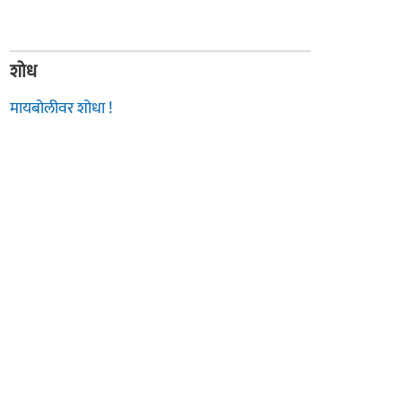
शोध
मायबोलीवर शोधा !