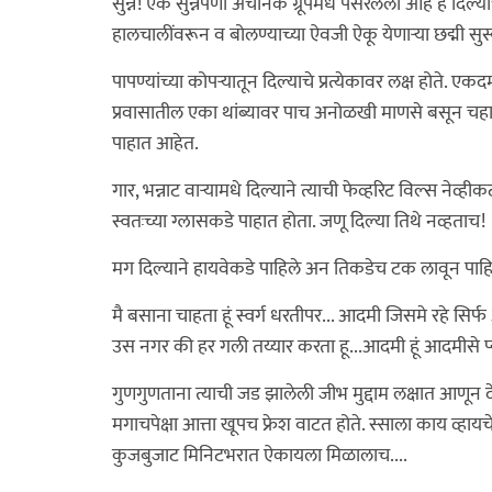
सुन्न! एक सुन्नपणा अचानक ग्रूपमधे पसरलेला आहे हे दिल्
हालचालींवरून व बोलण्याच्या ऐवजी ऐकू येणार्‍या छद्मी सुस्क
पापण्यांच्या कोपर्‍यातून दिल्याचे प्रत्येकावर लक्ष होते.
प्रवासातील एका थांब्यावर पाच अनोळखी माणसे बसून चहा
पाहात आहेत.
गार, भन्नाट वार्‍यामधे दिल्याने त्याची फेव्हरिट विल्स ने
स्वतःच्या ग्लासकडे पाहात होता. जणू दिल्या तिथे नव्हताच!
मग दिल्याने हायवेकडे पाहिले अन तिकडेच टक लावून पाह
मै बसाना चाहता हूं स्वर्ग धरतीपर... आदमी जिसमे रहे सिर
उस नगर की हर गली तय्यार करता हू...आदमी हूं आदमीसे प्य
गुणगुणताना त्याची जड झालेली जीभ मुद्दाम लक्षात आणून
मगाचपेक्षा आत्ता खूपच फ्रेश वाटत होते. स्साला काय व्हाय
कुजबुजाट मिनिटभरात ऐकायला मिळालाच....