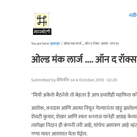
Skip to main content
नवी
You are here:
मुख्यपृष्ठ
/
ओल्ड मंक लार्ज .... ऑन द रॉक्स - क्रमशः - भाग ११
ओल्ड मंक लार्ज .... ऑन द रॉक्स
Submitted by
बेफ़िकीर
on 4 October, 2010 - 02:20
"मियाँ अकेले बैठनेसे तो बेहतर है आप हमारीही महफिल क
अशोक, वनदास आणि आत्मा निघून गेल्यानंतर खट्टू झालेल्य
शेवटी कुमार, शेखर आणि स्वतः धनराज यानेही आग्रह केला 
त्यापेक्षा निदान ही कंपनी तरी आहे, यांचेच आमंत्रण आहे म्
गप्पा मारत आरामात घेता येईल.