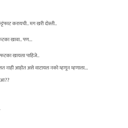
्टंफाट करायची.. मग खरी दोस्ती..
फटका खावा.. पण...
एक फटका खायला पाहिजे..
लत नाही आहोत असे वाटायल नको म्हणून म्हणाला...
? आ??
.