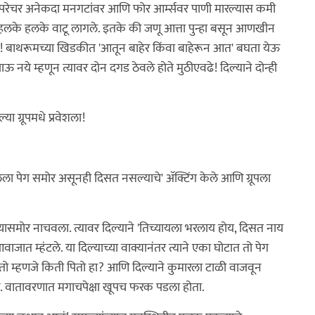
े टेंपरेचर अनेकदा मनगटांवर आणि फोर आर्म्सवर पाणी मारल्यास कमी
 हलके हलके वाटू लागले. इतके की जणू आत्ता पुन्हा बसून आणखीन
न! बाथरूमच्या खिडकीत 'आतून बाहेर किंवा बाहेरून आत' बघता येऊ
ऊ नये म्हणून त्यावर दोन दगड ठेवले होते मुठीएवढे! दिल्याने दोन्ही
या ग्रूपमधे प्रवेशला!
ेला पेग समोर असूनही दिसत नसल्याचे' अ‍ॅक्टिंग केले आणि ग्रूपला
ळ्यासमोर नाचवला. त्यावर दिल्याने 'तिच्यायला भरलाय होय, दिसत नाय
ात म्हंटले. या दिल्याच्या वाक्यानंतर त्याने एका घोटात तो पेग
ितो म्हणजे किती पितो हा? आणि दिल्याने कुमारला टाळी वाजवून
आले. वातावरणात मगाचपेक्षा खूपच फरक पडला होता.