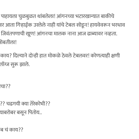
े पाहायला चुळबुळत थांबलेला! आंगनच्या भटारखान्यात बाकीचे
ता गिर्‍हाईक उरलेले नाही यांचे टेबल सोडून! हायवेवरून भरधाव
्स हीच जिवंतपणाची खूण! आंगनचा मालक नाना आज ढाब्यावर नव्हता.
सोबतीला!
 काय? दिल्याने दोन्ही हात मोकळे ठेवले टेबलवर! कोणत्याही क्षणी
ग्ज सुरू झाले.
नाचा??
?? चढगयी क्या तेरेकोभी??
च्याबरोबर बसून पितोय..
िताब चं काय??