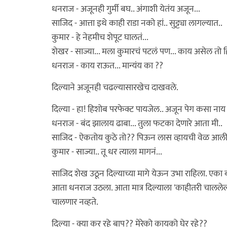
धनराज - अजूनही गुर्मी बघ.. अंगाशी येतंय अजून...
साजिद - आत्ता इथे काही राडा नको हां.. सुट्ट्या लागल्यात..
कुमार - हे नेहमीच शेपूट घालतं...
शेखर - साज्या... मला कुमारचं पटलं पण... काय असेल तो ह
धनराज - काय राऊत... मान्यंय का ??
दिल्याने अजूनही चढल्यासारखेच दाखवले.
दिल्या - हा! हिशोब परफेक्ट पायजेल.. अजून पेग कसा न
धनराज - बंद झालाय ढाबा... तुला फटका देणारे आता मी..
साजिद - ऐकतोय कुठे तो?? पिऊन लास व्हायची वेळ आली
कुमार - साज्या.. तू धर त्याला मागनं...
साजिद शेख उठून दिल्याच्या मागे येऊन उभा राहिला. एका बा
आता धनराज उठला. आता मात्र दिल्याला 'काहीतरी चाललेलं
चालणार नव्हते.
दिल्या - क्या कर रहे बाप?? मेरेको कायको घेर रहे??