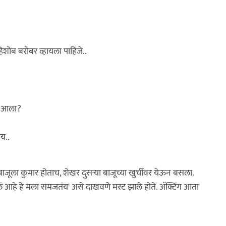
िशोब बरोबर व्हायला पाहिजे..
ाय आला?
य..
जूला कुमार होताच, शेखर दुसर्‍या बाजूच्या खुर्चीवर येऊन बसला.
 आहे हे मला समजतंय' असे दाखवणे मस्ट झाले होते. अ‍ॅक्टिंग आता