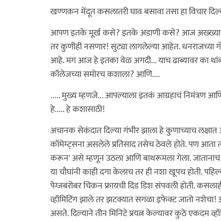
खण्णकन मेंदूत कसलातरी घाव बसावा तसा हा विचार दिल्याच्
आपण इतके मूर्ख कसे? इतके अडाणी कसे? आज अख्ख्या क
तर कुणीही नसणार! सुट्या लागलेल्या आहेत. धनराजच्या गॅन्
आहे. मग आज हे इतका वेळ अगदी... याच ढाब्यावर का थांबल
कॉलेजच्या समोरच कशाला? आणि....
..... मुख्य म्हणजे... आपल्याला इतकं आग्रहाचं निमंत्रण
हे..... हे कशासाठी!
अचानक सेकंदात दिल्या गंभीर झाला हे कुणाच्याच लक्षात आ
कॉमेम्ट्सना असलेले प्रतिसाद तसेच ठेवले होते. पण आता त
करून' असे म्हणून उठला आणि बाथरूमला गेला. जातानाच त्
या चौघांनी काही दगा केलाच तर ही नशा खूपच होती. पहिल्यांदा
पेग्जबरोबर चिकन फ्रायची दिड डिश संपवली होती. कसलाह
व्हॉमिटिंग झाले तर झटक्यात सगळा इफेक्ट जातो नशेचा! आणि
असते. दिल्याने तीन मिनिटे प्रयत्न केल्यावर कुठे एकदम व्