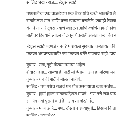
साजिद शेख - राज.... लेट्स स्टार्ट...
मध्यरात्रीचा एक वाजलेला! एक वेटर यांचे कधी आवरतेय त
सगळे जण भात आणि वरण खायला बसलेले! एकाही टेबलवर आ
वेगाने जाणारे ट्रक्स, त्यांचे लाइट्स आणि क्वचित हॉर्न
नाहीतर दिल्याने त्याला बोलवून घेतलाही असता कदाचित 
'लेट्स स्टार्ट' म्हणजे काय? मारायला सुरुवात करतायत की
फटका अडवण्यासाठी! पण फटका वगैरे पडलाच नाही. डायलॉ
कुमार - राज, तूही मोठ्या मनाचा आहेस...
शेखर - हाड... साल्या ही पार्टी मी देतोय... अन हा मोठ्या म
कुमार - गप बे! पार्टीचं बोलत नाहीये..
साजिद - मग मधेच राजचं मन मोठ असण्याचा काय संबंध...
कुमार - ह्यानं ह्याला सगळ्यांदेखत मारलं... पण तरी राज या
साजिद - वो पुरानी बाते है... अब तो दोस्ती है..
कुमार - मान्य आहे... पण.. दोस्ती करण्यापुर्वी... हिसाब क
साजिद - म्हणजे??