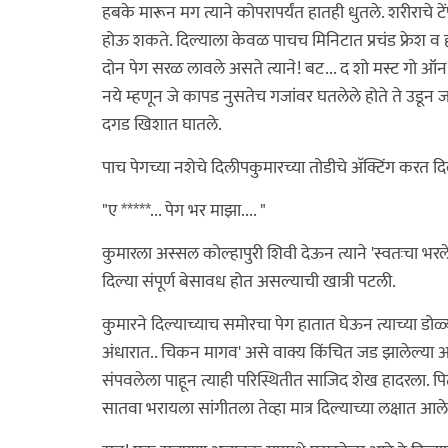
हबके मारून मग त्याने कोपरापर्यंत हातही धुतले. शरीराच
होऊ शकते. दिल्याला केवळ पाचच मिनिटात प्रचंड फ्रेश व
दोन पेग सरळ लावले असते त्याने! बट... द शो मस्ट गो ऑ
नये म्हणून जे कापड नुसतेच गजांवर घतलेले होते ते उडून जा
दगड खिशात घातले.
पाच पेगच्या नशेचे दिलीपकुमारच्या तोडीचे अ‍ॅक्टिंग करत दिल्
"ए *****... पेग भर माझा.... "
कुमारला अस्सल कोल्हापुरी शिवी देऊन त्याने 'स्वतःचा भरल
दिल्या संपूर्ण बेसावध होत असल्याची खात्री पटली.
कुमारने दिल्याच्याच समोरचा पेग हातात घेऊन त्याच्या डो
अंधारात.. चिकन मागव' असे वाक्य किंचित जड झालेल्या आवाज
संपवलेला पाहून त्याही परिस्थितीत साजिद शेख हादरला. प
सातवा भरायला सांगीतला तेव्हा मात्र दिल्याच्या लक्षात 