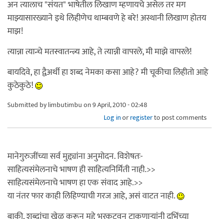
अन त्यालाच "संयत" भाषेतील लिखाण म्हणायचे असेल तर मग
माझ्यासारख्याने इथे लिहीणेच थाम्बवणे हे बरे! अस्थानी लिखाण होतय
माझ!
त्यान्ना त्यान्चे मतस्वातन्त्र्य आहे, ते त्यान्नी वापरले, मी माझे वापरले!
बायदिवे, हा द्वैअर्थी हा शब्द नेमका कसा आहे? मी चूकीचा लिहीतो आहे
कुठेकुठे!
Submitted by
limbutimbu
on 9 April, 2010 - 02:48
Log in
or
register
to post comments
मानेगुरुजींच्या सर्व मुद्द्यांना अनुमोदन. विशेषतः-
साहित्यसंमेलनाचे भाषण ही साहित्यनिर्मिती नाही.>>
साहित्यसंमेलनाचे भाषण हा एक संवाद आहे.>>
या नंतर फार काही लिहिण्याची गरज आहे, असं वाटत नाही.
बाकी, शब्दांचा खेळ करून मुद्दे भरकटवून टाकणार्‍यांनी दभिंच्या