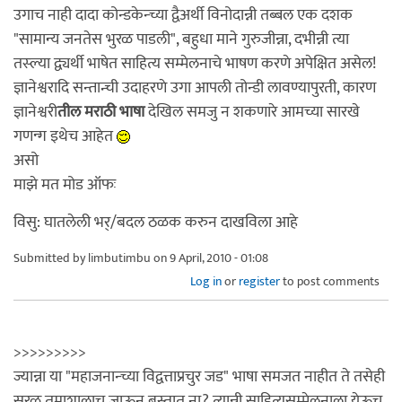
उगाच नाही दादा कोन्डकेन्च्या द्वैअर्थी विनोदान्नी तब्बल एक दशक
"सामान्य जनतेस भुरळ पाडली", बहुधा माने गुरुजीन्ना, दभीन्नी त्या
तस्ल्या द्व्यर्थी भाषेत साहित्य सम्मेलनाचे भाषण करणे अपेक्षित असेल!
ज्ञानेश्वरादि सन्तान्ची उदाहरणे उगा आपली तोन्डी लावण्यापुरती, कारण
ज्ञानेश्वरी
तील मराठी भाषा
देखिल समजु न शकणारे आमच्या सारखे
गणन्ग इथेच आहेत
असो
माझे मत मोड ऑफः
विसु: घातलेली भर्/बदल ठळक करुन दाखविला आहे
Submitted by
limbutimbu
on 9 April, 2010 - 01:08
Log in
or
register
to post comments
>>>>>>>>>
ज्यान्ना या "महाजनान्च्या विद्वत्ताप्रचुर जड" भाषा समजत नाहीत ते तसेही
सरळ तमाशालाच जाऊन बस्तात ना? त्यान्नी साहित्यसम्मेलनाला येऊच