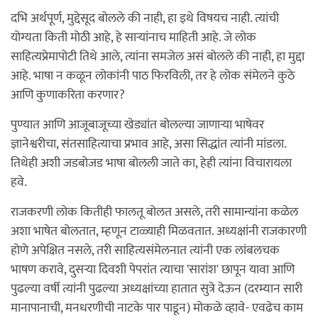
दभि अर्थपूर्ण, मुद्देसूद बोलले की नाही, हा इथे विषयच नाही. त्यांची
योग्यता किती मोठी आहे, हे सार्‍यांनाच माहिती आहे. जे लोक
साहित्यप्रेमापोटी तिथे आले, त्यांना समजेल असं बोलले की नाही, हा मुद्दा
आहे. भाषा न कळून लोकांनी पाठ फिरविली, तर हे लोक संमेलने कुठे
आणि कुणाकरिता करणार?
पुण्यात आणि आजूबाजूच्या खेड्यांत बोलल्या जाणार्‍या भाषेवर
ज्ञानेश्वरीचा, संतसाहित्याचा प्रभाव आहे, असा सिद्धांत त्यांनी मांडला.
तिथेही अशी जडबोजड भाषा बोलली जाते का, हेही त्यांना विचारायला
हवे.
राजकरणी लोक कितीही फालतू बोलत असले, तरी सामान्यांना कळेल
अशा भाषेत बोलतात, म्हणून टाळ्याही मिळवतात. अध्यक्षांनी राजकारणी
होणे अपेक्षित नसले, तरी साहित्यसंमेलनात त्यांनी एक लांबलचक
भाषण करावे, दुसर्‍या दिवशी पेपरांत त्याचा 'सारांश' छापून यावा आणि
पुढल्या वर्षी त्यांनी पुढल्या अध्यक्षांच्या हातात सुत्रे देऊन (दरम्यान सारी
मानापानाची, मनधरणीची नाटके पार पाडून) मोकळे व्हावे- एवढेच काम