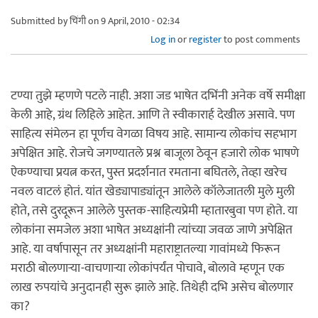
Submitted by
चिंगी
on 9 April, 2010 - 02:34
Log in
or
register
to post comments
टण्या तुझे म्हणणे पटले नाही. अशा जड भाषेत दभिंनी अनेक वर्षे समीक्षा
केली आहे, ग्रंथ लिहिले आहेत. आणि ते स्वीकारार्ह देखील असावे. पण
साहित्य संमेलन हा पूर्णच वेगळा विषय आहे. सामान्य लोकांच सहभाग
अपेक्षित आहे. रोजचे जगण्यातले प्रश्न बाजूला ठेवून हजारो लोक भाषणे
ऐकण्याचा प्रयत्न करत, पुस्त प्रदर्शनात रमताना बघितले, तेव्हा खरेच
नवल वाटलं होतं. यांत खेड्यापाड्यांतून आलेले कॉलेजातली मुले मुली
होते, तसे दुरदूरून आलेले पुस्तक-साहित्यप्रेमी म्हातारबुवा पण होते. या
लोकांना समजेल अशा भाषेत अध्यक्षांनी त्यांच्या जवळ जाणे अपेक्षित
आहे. या वर्षापासून तर अध्यक्षांनी महाराष्ट्रातल्या गावांमध्ये फिरून
मराठी बोलणार्‍या-वाचणार्‍या लोकांपर्यंत पोचावे, बोलावे म्हणून एक
लाख रुपयांचे अनुदानही सुरू झाले आहे. तिथेही दभि असेच बोलणार
का?