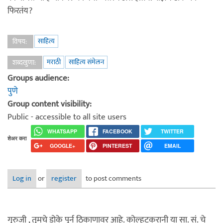
फिरतंय?
साहित्य
विषय:
मराठी
साहित्य संमेलन
शब्दखुणा:
Groups audience:
पुणे
Group content visibility:
Public - accessible to all site users
WHATSAPP
FACEBOOK
TWITTER
शेअर करा
GOOGLE+
PINTEREST
EMAIL
Log in
or
register
to post comments
गुरुजी , तुमचे डोके पूर्न ठिकाणावर आहे. कोल्हटकरानी या सा. सं. चे