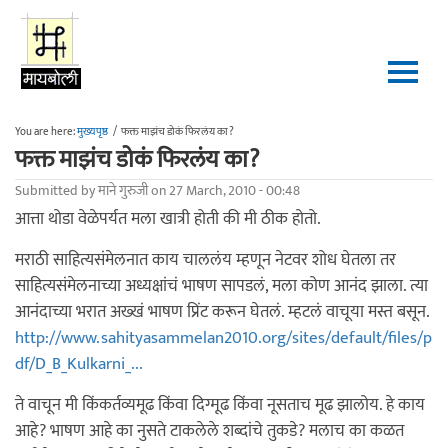
Skip to main content
You are here:
मुख्यपृष्ठ
/
फक्त माझंच डोकं फिरलंय का?
फक्त माझंच डोकं फिरलंय का?
Submitted by
माने गुरुजी
on 27 March, 2010 - 00:48
आत्ता थोडा वेळेपर्यत मला खात्री होती की मी ठीक होतो.
मराठी साहित्यसंमेलनात काय चाललंय म्हणून नेटवर शोध घेतला तर
साहित्यसंमेलनाच्या अध्यक्षांचं भाषण सापडलं, मला कोण आनंद झाला. त्या
आनंदाच्या भरात अख्खं भाषण प्रिंट करून घेतलं. म्हटलं वाचूया मस्त बसून.
http://www.sahityasammelan2010.org/sites/default/files/p
df/D_B_Kulkarni_...
ते वाचून मी किंकर्तव्यमूढ किंवा दिग्मूढ किंवा नूसताच मूढ झालोय. हे काय
आहे? भाषण आहे का नुसते टाकलेले शब्दांचे तुकडे? मलाच का कळत