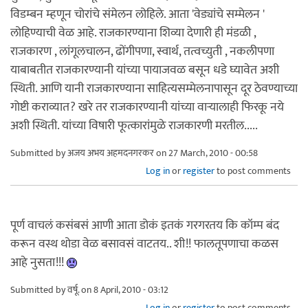
विडम्बन म्हणून चोरांचे संमेलन लोहिले. आता 'वेड्यांचे सम्मेलन '
लोहिण्याची वेळ आहे. राजकारण्याना शिव्या देणारी ही मंडळी ,
राजकारण , लांगूलचालन, ढोंगीपणा, स्वार्थ, तत्वच्युती , नकलीपणा
याबाबतीत राजकारण्यानी यांच्या पायाजवळ बसून धडे घ्यावेत अशी
स्थिती. आणि यानी राजकारण्याना साहित्यसम्मेलनापासून दूर ठेवण्याच्या
गोष्टी कराव्यात? खरे तर राजकारण्यानी यांच्या वार्‍यालाही फिरकू नये
अशी स्थिती. यांच्या विषारी फूत्कारांमुळे राजकारणी मरतील.....
Submitted by
अजय अभय अहमदनगरकर
on 27 March, 2010 - 00:58
Log in
or
register
to post comments
पूर्ण वाचलं कसंबसं आणी आता डोकं इतकं गरगरतय कि कॉम्प बंद
करून वस्थ थोडा वेळ बसावसं वाटतय.. शी!! फालतूपणाचा कळस
आहे नुसता!!!
Submitted by
वर्षू.
on 8 April, 2010 - 03:12
Log in
or
register
to post comments