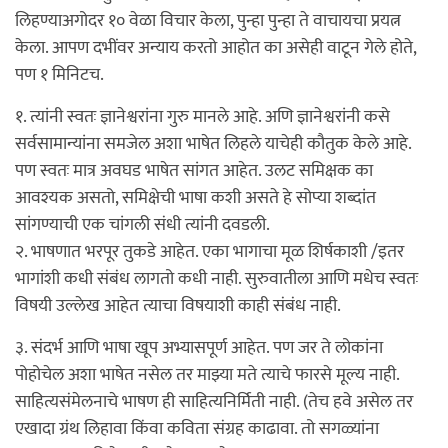
लिहण्याअगोदर १० वेळा विचार केला, पुन्हा पुन्हा ते वाचायचा प्रयत्न
केला. आपण दभींवर अन्याय करतो आहोत का असेही वाटून गेले होते,
पण १ मिनिटच.
१. त्यांनी स्वतः ज्ञानेश्वरांना गुरु मानले आहे. अणि ज्ञानेश्वरांनी कसे
सर्वसामान्यांना समजेल अशा भाषेत लिहले याचेही कौतुक केले आहे.
पण स्वतः मात्र अवघड भाषेत सांगत आहेत. उलट समिक्षक का
आवश्यक असतो, समिक्षेची भाषा कशी असते हे सोप्या शब्दांत
सांगण्याची एक चांगली संधी त्यांनी दवडली.
२. भाषणात भरपूर तुकडे आहेत. एका भागाचा मूळ शिर्षकाशी /इतर
भागांशी कधी संबंध लागतो कधी नाही. सुरुवातीला आणि मधेच स्वतः
विषयी उल्लेख आहेत त्याचा विषयाशी काही संबंध नाही.
३. संदर्भ आणि भाषा खूप अभ्यासपूर्ण आहेत. पण जर ते लोकांना
पोहोचेल अशा भाषेत नसेल तर माझ्या मते त्याचे फारसे मूल्य नाही.
साहित्यसंमेलनाचे भाषण ही साहित्यनिर्मिती नाही. (तेच हवे असेल तर
एखादा ग्रंथ लिहावा किंवा कविता संग्रह काढावा. तो सगळ्यांना