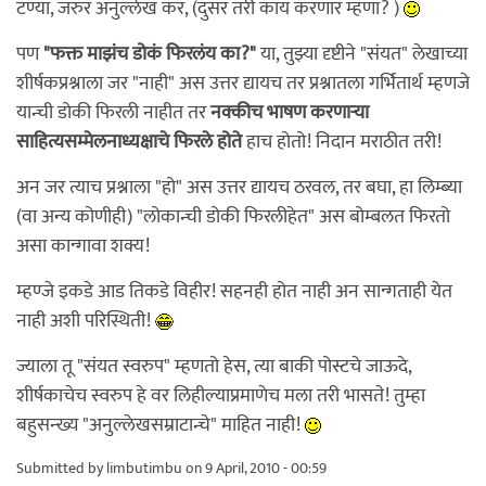
टण्या, जरुर अनुल्लेख कर, (दुसर तरी काय करणार म्हणा? )
पण
"फक्त माझंच डोकं फिरलंय का?"
या, तुझ्या दृष्टीने "संयत" लेखाच्या
शीर्षकप्रश्नाला जर "नाही" अस उत्तर द्यायच तर प्रश्नातला गर्भितार्थ म्हणजे
यान्ची डोकी फिरली नाहीत तर
नक्कीच भाषण करणार्‍या
साहित्यसम्मेलनाध्यक्षाचे फिरले होते
हाच होतो! निदान मराठीत तरी!
अन जर त्याच प्रश्नाला "हो" अस उत्तर द्यायच ठरवल, तर बघा, हा लिम्ब्या
(वा अन्य कोणीही) "लोकान्ची डोकी फिरलीहेत" अस बोम्बलत फिरतो
असा कान्गावा शक्य!
म्हण्जे इकडे आड तिकडे विहीर! सहनही होत नाही अन सान्गताही येत
नाही अशी परिस्थिती!
ज्याला तू "संयत स्वरुप" म्हणतो हेस, त्या बाकी पोस्टचे जाऊदे,
शीर्षकाचेच स्वरुप हे वर लिहील्याप्रमाणेच मला तरी भासते! तुम्हा
बहुसन्ख्य "अनुल्लेखसम्राटान्चे" माहित नाही!
Submitted by
limbutimbu
on 9 April, 2010 - 00:59