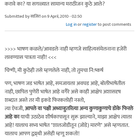
करावे का? या सगळ्यात सामान्य मराठीजन कुठे आले?
Submitted by
साजिरा
on 9 April, 2010 - 02:50
Log in
or
register
to post comments
>>>> भाषण कळले/आवडले नाही म्हणजे साहित्यसंमेलनाना हजेरी
लावण्यास पात्रता नाही! <<<
चिन्गी, मी कुठेही तसे म्हणलेले नाही, तो तुमचा नि:ष्कर्ष
पण, भाषण जड भाषेत आहे, समजायला अवघड आहे, बोलीभाषेतील
नाही, छापिल पुणेरी भाषेत आहे वगैरे असे काही आक्षेप अशासदृष
शब्दात अस्ते तर मी इकडे फिरकलोही नस्तो,
त्या ऐवजी,
आपले वा पक्षी अध्यार्‍हुतरित्या अन्य कुणाकुणाचे डोके फिरले
आहे का
याची उठाठेव शीर्षकापासून सुरू झाल्याने, माझा आक्षेप त्याला
आहे! यालाच सभ्य भाषेत "शालजोडीतून (जोडे) मारणे" असे म्हणतात.
यालाच आपण द्वय्र्थी असेही म्हणू शकतो!