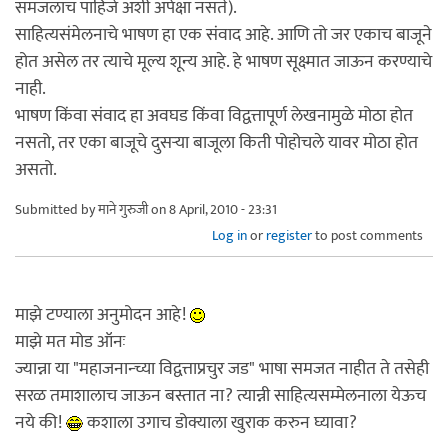
समजलाच पाहिजे अशी अपेक्षा नसते).
साहित्यसंमेलनाचे भाषण हा एक संवाद आहे. आणि तो जर एकाच बाजूने
होत असेल तर त्याचे मूल्य शून्य आहे. हे भाषण सूक्ष्मात जाऊन करण्याचे
नाही.
भाषण किंवा संवाद हा अवघड किंवा विद्वत्तापूर्ण लेखनामुळे मोठा होत
नसतो, तर एका बाजूचे दुसर्‍या बाजूला किती पोहोचले यावर मोठा होत
असतो.
Submitted by
माने गुरुजी
on 8 April, 2010 - 23:31
Log in
or
register
to post comments
माझे टण्याला अनुमोदन आहे!
माझे मत मोड ऑनः
ज्यान्ना या "महाजनान्च्या विद्वत्ताप्रचुर जड" भाषा समजत नाहीत ते तसेही
सरळ तमाशालाच जाऊन बस्तात ना? त्यान्नी साहित्यसम्मेलनाला येऊच
नये की!
कशाला उगाच डोक्याला खुराक करुन घ्यावा?