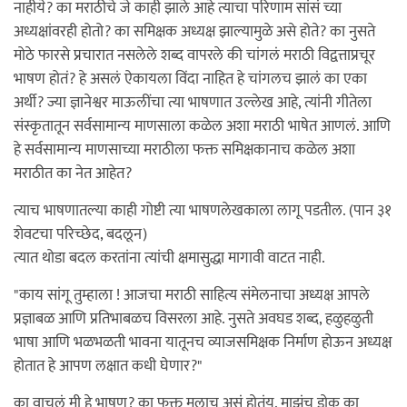
नाहीये? का मराठीचे जे काही झाले आहे त्याचा परिणाम सांसं च्या
अध्यक्षांवरही होतो? का समिक्षक अध्यक्ष झाल्यामुळे असे होते? का नुसते
मोठे फारसे प्रचारात नसलेले शब्द वापरले की चांगलं मराठी विद्वत्ताप्रचूर
भाषण होतं? हे असलं ऐकायला विंदा नाहित हे चांगलच झालं का एका
अर्थी? ज्या ज्ञानेश्वर माऊलींचा त्या भाषणात उल्लेख आहे, त्यांनी गीतेला
संस्कृतातून सर्वसामान्य माणसाला कळेल अशा मराठी भाषेत आणलं. आणि
हे सर्वसामान्य माणसाच्या मराठीला फक्त समिक्षकानाच कळेल अशा
मराठीत का नेत आहेत?
त्याच भाषणातल्या काही गोष्टी त्या भाषणलेखकाला लागू पडतील. (पान ३१
शेवटचा परिच्छेद, बदलून)
त्यात थोडा बदल करतांना त्यांची क्षमासुद्धा मागावी वाटत नाही.
"काय सांगू तुम्हाला ! आजचा मराठी साहित्य संमेलनाचा अध्यक्ष आपले
प्रज्ञाबळ आणि प्रतिभाबळच विसरला आहे. नुसते अवघड शब्द, हळुहळुती
भाषा आणि भळभळती भावना यातूनच व्याजसमिक्षक निर्माण होऊन अध्यक्ष
होतात हे आपण लक्षात कधी घेणार?"
का वाचलं मी हे भाषण? का फक्त मलाच असं होतंय. माझंच डोक का