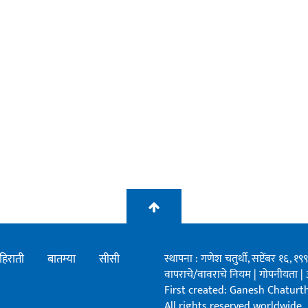
हिराती
बातम्या
सीसी
स्थापना : गणेश चतुर्थी, सप्टेंबर १६, 
वापराचे/वावराचे नियम
|
गोपनीयता
|
First created: Ganesh Chaturthi
All rights reserved worldwide.