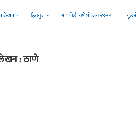
न लेखन
हितगुज
मायबोली गणेशोत्सव २०२५
गुलम
लेखन : ठाणे