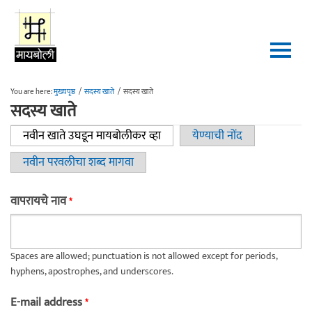
Skip to main content
You are here:
मुख्यपृष्ठ
/
सदस्य खाते
/
सदस्य खाते
सदस्य खाते
नवीन खाते उघडून मायबोलीकर व्हा
(active tab)
येण्याची नोंद
Primary tabs
नवीन परवलीचा शब्द मागवा
वापरायचे नाव
*
Spaces are allowed; punctuation is not allowed except for periods,
hyphens, apostrophes, and underscores.
E-mail address
*