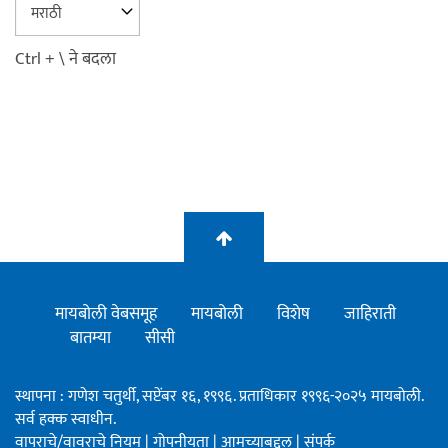
Ctrl + \ ने बदला
मायबोली वेबसमूह
मायबोली
विशेष
जाहिराती
बातम्या
सीसी
स्थापना : गणेश चतुर्थी, सप्टेंबर १६, १९९६. प्रताधिकार १९९६-२०२५ मायबोली.
सर्व हक्क स्वाधीन.
वापराचे/वावराचे नियम
|
गोपनीयता
|
आमच्याबद्दल
|
संपर्क