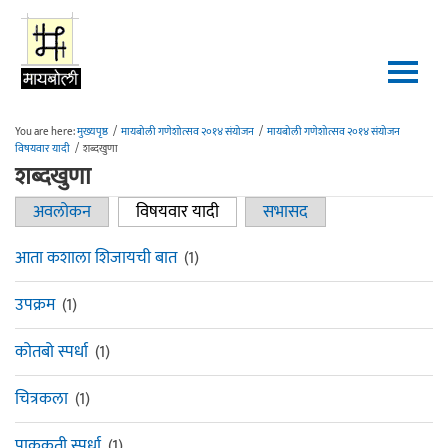
Skip to main content
You are here:
मुख्यपृष्ठ
/
मायबोली गणेशोत्सव २०१४ संयोजन
/
मायबोली गणेशोत्सव २०१४ संयोजन
विषयवार यादी
/
शब्दखुणा
शब्दखुणा
अवलोकन
विषयवार यादी
(active tab)
सभासद
Primary tabs
आता कशाला शिजायची बात
(1)
उपक्रम
(1)
कोतबो स्पर्धा
(1)
चित्रकला
(1)
पाककृती स्पर्धा
(1)