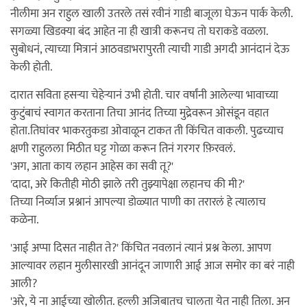
नीलीमा अन राहुल खाली उतरले तसं रवीनं गाडी बाजूला घेऊन पार्क केली.
सगळ्या खिडक्या बंद आहेत ना ही खात्री करूनच तो घराकडे वळला.
सुबोधनं, त्याच्या मित्रानं आठवडाभरापुरती त्याची गाडी अगदी आनंदानं देऊ
केली होती.
दारात सविता हसर्‍या चेहेर्‍यानं उभी होती. चार वर्षांनी आलेल्या भावाच्या
कुटुंबाचं स्वागत करताना तिचा आनंद तिच्या मुद्रेवरून ओसंडून वहात
होता.तिघांवर भाकरतुकडा ओवाळून टाकत ती किंचित वाकली. पुढच्याच
क्षणी राहुलला मिठीत घट्ट गोळा करून तिनं गरगर फ़िरवलं.
'अग, आता काय लहान आहेस का सवी तू?'
'दादा, अरे कितीही मोठी झाले तरी तुझ्यापेक्षा लहानच की मी?'
तिच्या निर्व्याज प्रश्नानं आपल्या डोळ्यात पाणी का तरारलं हे त्यालाच
कळेना.
'आई अप्पा दिसत नाहीत ते?' किंचित नवलानं त्यानं प्रश्न केला. आपण
आल्यावर लहान मुलीसारखी आनंदून जाणारी आई आज समोर का बरं नाही
आली?
'अरे, ये ना आईच्या खोलीत. हल्ली अजिबातच चालता येत नाही तिला. अन