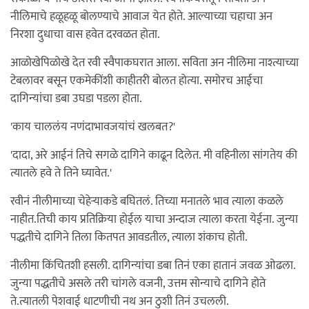
नीलिमाचे हळूहळू बोलण्याचे आवाज येत होते. आल्याच्या चहाचा अन
निरशा दुधाचा वास हवेत दरवळत होता.
आळोखेपिळोखे देत रवी स्वैपाकघरात आला. सविता अन नीलिमा नाश्त्याच्या
टेबलावर बसून एकमेकींशी काहीतरी बोलत होत्या. समोरच आईचा
दागिन्यांचा डबा उघडा पडला होता.
'काय चाललंय नणंदाभावजयांचं खलबत?'
'दादा, अरे आईनं तिचे सगळे दागिने काढून दिलेत. मी वहिनीला सांगतेय की
त्यातले हवे ते तिने घ्यावेत.'
रवीनं नीलीमाच्या चेहेर्‍याकडे बघितलं. तिच्या मनातले भाव त्याला कळले
नाहीत.तिची काय प्रतिक्रिया होईल याचा अन्दाज त्याला करता येईना. जुन्या
पद्धतीचे दागिने तिला कितपत आवडतील, त्याला शंकाच होती.
नीलीमा किंचितशी हसली. दागिन्यांचा डबा तिनं एका हातानं जवळ ओढला.
जुन्या पद्धतीचे असले तरी चांगले वजनी, उत्तम सोन्याचे दागिने होते
ते.त्यातली पेशवाई धाटणीची नथ अन ठुशी तिनं उचलली.