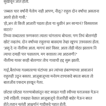
सुखावून जात होती.
'तब्बल चार वर्षांनी येतोय नाही आपण, नीलू? राहुल दोन वर्षांचा असताना
आलो होतो गावी.'
'हो,अन तो किती आजारी पडला होता या धुळीनं अन सार्‍यानं? विसरलास
वाटतं?
तिच्या शब्दातला फ़णकारा त्याला चांगलाच बोचला. पण तिचं बोलणंही
खोटं नव्हतंच. दोन वर्षांच्या राहुलचा बाळदमा तेव्हा खूपच उफ़ाळला होता.
'असू दे ना नीलीमा आता. मागचं सारं विसर. आता तोही मोठा झालाय नि
त्याचा दमाही पार पळालाय. मग कशाला त्या आठवणी?'
नीलीमा यावर काही बोलणार तोच गावाची हद्द सुरू झाली.
गाई,बैलांच्या गळ्यातल्या घंटांच्या अन त्यांच्या हंबरण्याच्या आवाजानं
राहुलही उठून बसला. आजूबाजूच्या मनोरम दृश्याकडे बघता बघता तो
बालजीव एकदम हरखून गेला.
छोट्या छोट्या गल्ल्याबोळांतून वाट काढत गाडी रवीच्या घराजवळ येऊन
उभी राहिली. एवढ्या वेळात आजूबाजूचे शेजारीही बाहेर येऊन बघत
होते.लहान मुलंही आश्चर्यानं गाडीकडे पहात होती.