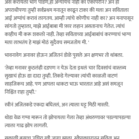
असं करायला भाग पाडणं,हा अन्यायच नाही का एकापरीनं? अन हा
अपराधीपणा तुम्ही सर्वप्रथम मनातून काढून टाका की मला अन सविताला
आई अप्पांचं करावं लागतय. आम्ही त्यांचे कोणीच नाही का? अन मनापासून
सांगतो तुम्हाला, माझे आईबाबा मी फ़ार लहान असतानाच गेलेत. त्यांचं
काहीच मी करू शकलो नाही. तेव्हा सविताच्या आईबाबांचं करण्याचं भाग्य
मला लाभतंय हे माझं मोठं सुदैवच समजतोय मी. '
भावनावेग अनावर होऊन अजितनं डोळे पुसले अन क्षणभर तो थांबला.
'तेव्हा मनावर कुठलंही दडपण न येऊ देता इथलं चार दिवसांचं वास्तव्य
सुखाचं होऊ द्या दादा तुम्ही. तिकडे गेल्यावर त्यांची काळजी वाटणं
साहजिकच आहे. पण आपला धाकटा भाऊ भारतात आहे असं समजून
निश्चिंत राहा तुम्ही.'
रवीनं अजितकडे एकदा बघितलं, अन त्याला घट्ट मिठी मारली.
थोडा वेळ गप्पा मारून तो झोपायला गेला तेव्हा अंथरुणावर पडल्यापडल्या
त्याला गाढ झोप लागली.
सकाळी बर्‍याच उशिरा रवी जागा झाला. स्वैपाकघरातून सविता अन