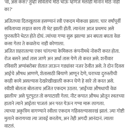
'वा, असं कसं? तुम्ही सविताचे मोठे भाऊ म्हणजे मलाही मानानं मोठे नाही
का?'
अजितच्या दिलखुलास हसण्यानं रवी एकदम मोकळा झाला. चार वर्षांपूर्वी
सविताच्या लग्नात काय ती भेट झाली होती. त्यानंतर आज प्रथमच असे
फ़ुरसतीने भेटत होते दोघं. त्यांच्या गप्पा सुरू झाल्या अन बघता बघता वेळ
कसा गेला ते कळलेच नाही कोणाला.
अजित शहरातल्या एका चांगल्या केमिकल कंपनीमधे नोकरी करत होता.
रोज बसने अर्धा तास जाणे अन अर्धा तास येणे तो करत असे. शनीवार
रविवारी अप्पांबरोबर शेतात जाऊन गड्यांवर नजर ठेवीत असे. ते दोन दिवस
आईचे औषध आणणे, शेतासाठी बियाणे आणून देणे, घराच्या दुरुस्तीची
काही कामे असल्यास देखरेखीखाली करून घेणे हे सारे तो करत असे.
रवीशी बोलता बोलताच अजित एकदम उठला. 'आईंच्या औषधाची वेळ
झालीय' असे पुटपुटत तो कपाटाशी गेला. नीट कपात औषध ओतून स्वतःच्या
हाताने त्याने आईला पाजलं अन परत येऊन गप्पा मारू लागला.
त्याच्या अकृत्रिम वागण्याने रवीला एकदम गहिवरल्यासारखं झालं. ज्या गोष्टी
मुलाने करायच्या त्या जावई करतोय, अन तेही अगदी आनंदानं. त्याला
वाटलं.