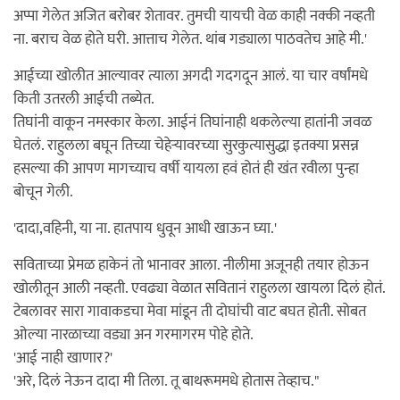
अप्पा गेलेत अजित बरोबर शेतावर. तुमची यायची वेळ काही नक्की नव्हती
ना. बराच वेळ होते घरी. आत्ताच गेलेत. थांब गड्याला पाठवतेच आहे मी.'
आईच्या खोलीत आल्यावर त्याला अगदी गदगदून आलं. या चार वर्षांमधे
किती उतरली आईची तब्येत.
तिघांनी वाकून नमस्कार केला. आईनं तिघांनाही थकलेल्या हातांनी जवळ
घेतलं. राहुलला बघून तिच्या चेहेर्‍यावरच्या सुरकुत्यासुद्धा इतक्या प्रसन्न
हसल्या की आपण मागच्याच वर्षी यायला हवं होतं ही खंत रवीला पुन्हा
बोचून गेली.
'दादा,वहिनी, या ना. हातपाय धुवून आधी खाऊन घ्या.'
सविताच्या प्रेमळ हाकेनं तो भानावर आला. नीलीमा अजूनही तयार होऊन
खोलीतून आली नव्हती. एवढ्या वेळात सवितानं राहुलला खायला दिलं होतं.
टेबलावर सारा गावाकडचा मेवा मांडून ती दोघांची वाट बघत होती. सोबत
ओल्या नारळाच्या वड्या अन गरमागरम पोहे होते.
'आई नाही खाणार?'
'अरे, दिलं नेऊन दादा मी तिला. तू बाथरूममधे होतास तेव्हाच."