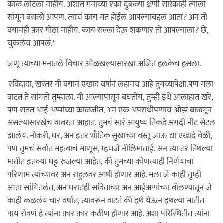
काळ लोटला नाहीय. अशात मनाच्या एका दुबळ्या क्षणी सारंकाही त्याला
सांगून बसलो आपण. त्याचं काय मत होईल आपल्याबद्दल आता? अन तो
वयानंही फ़ार मोठा नाहीय. काय सल्ला देऊ शकणार तो आपल्याला? छे,
चुकलंच आपलं.'
जणू त्याच्या मनातले विचार ओळखल्यासारखा अजित हलकेच हसला.
'रविदादा, खरंतर मी वयानं एखाद वर्षानं लहानच आहे तुमच्यापेक्षा.पण मला
वाटतं ते सांगतो तुम्हाला. मी आल्यापासून बघतोय, तुम्ही इथे आलाहात खरे,
पण सतत आई अप्पांच्या काळजीत, अन एक अपराधीपणाचं ओझं बाळगून
असल्यासारखेच वावरता आहात. तुमचं सारं आयुष्य तिकडे अगदी नीट सेटल
झालंय. नोकरी, घर, अन इतर भौतिक सुखाच्या वस्तू जाऊ द्या एखादे वेळी,
पण तुमचं सर्वात महत्वाचं माणूस, म्हणजे नीलिमाताई. अन त्या तर तिथल्या
मातीत इतक्या घट्ट रुजल्या आहेत, की तुमच्या कोणत्याही निर्णयाचा
परिणाम त्यांच्यावर अन राहुलवर आधी होणार आहे. मला जे काही तुम्ही
आत्ता सांगितलंत, अन घरातही सविताच्या अन आईअप्पांच्या बोलण्यातून जे
काही कळलंय चार वर्षात, त्यावरून वाटतं की इथे येऊन इथल्या मातीत
पाय रोवणं हे त्यांना फ़ार फ़ार कठीण होणार आहे. अशा परिस्थितीत त्यांना