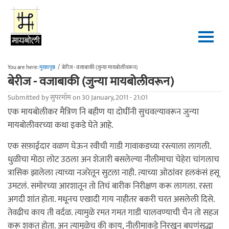
Skip to main content
You are here:
मुख्यपृष्ठ
/
बेरीज - वजाबाकी (जुन्या मायबोलीवरून)
बेरीज - वजाबाकी (जुन्या मायबोलीवरून)
Submitted by
सुपरमॉम
on 30 January, 2011 - 21:01
एक मायबोलीकर मैत्रिण नि बहीण या दोघींनी सुचवल्यावरून जुन्या
मायबोलीवरच्या कथा इकडे घेते आहे.
एक सफ़ाईदार वळण घेऊन रवीची गाडी गावाकडच्या रस्त्याला लागली.
धुळीचा मोठा लोट उठला अन शेजारी बसलेल्या नीलीमाचा चेहेरा चांगलाच
त्रासिक झालेला त्याच्या नजरेतून सुटला नाही. त्याच्या ओठांवर हलकंसं हसू
उमटलं. समोरच्या आरशातून तो तिचं बारीक निरीक्षण करू लागला. रस्ता
अगदी शांत होता. मधूनच एखादी गाय नाहीतर बकरी चरत असलेली दिसे.
तेवढीच काय ती वर्दळ. त्यामुळे रमत गमत गाडी चालवण्याची चैन तो सहज
करू शकत होता. अन त्यामुळेच की काय, नीलीमाकडे निरखून बघणंसुद्धा