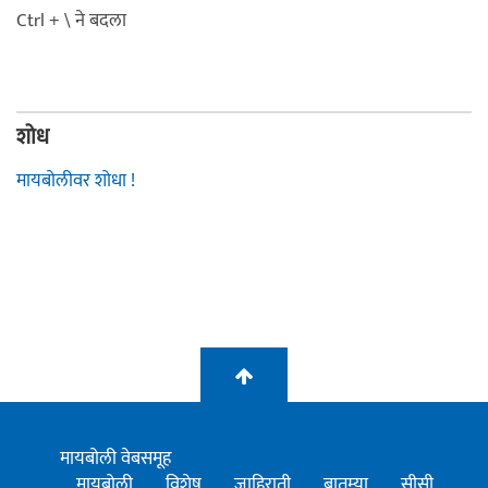
Ctrl + \ ने बदला
शोध
मायबोलीवर शोधा !
मायबोली वेबसमूह
मायबोली
विशेष
जाहिराती
बातम्या
सीसी