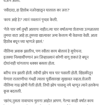
घेऊन आला.
'रवीदादा, हा हिशोब नजरेखालून घालाल का जरा?'
'काय आहे हे?' त्यानं नवलानं पृच्छा केली.
'गेले चार वर्षं तुम्ही आलाच नाहीत.त्या चार वर्षातल्या शेताच्या उत्पन्नातला
तुमचा वाटा आहे हा.तुमच्या खात्यावर जमा केलाय मी वेळच्या वेळी. आता
हिशोब बघून घ्या म्हणजे झालं.'
नीलिमा अवाक झालीच, पण रवीला काय बोलावं हे सुचेचना.
इतक्या निस्वार्थीपणानं अन जिव्हाळ्यानं कोणी वागू शकतं हे बघून
दोघांनाही चांगलाच धक्का बसला होता.
बरीच रात्र झाली होती. रवीची झोप मात्र पार पळाली होती. खिडकीतून
येणारा रातराणीचा गंधही त्याला पूर्वीसारखा सुखावत नव्हता.शेजारी
नीलिमा गाढ झोपी गेली होती. तिची झोप चाळवू नये म्हणून त्याने हलकेच
कूस बदलली.
'खरंच,नुसता नावाचाच मुलगा आहोत आपण. गेल्या काही वर्षात काय