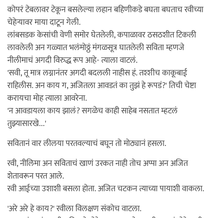
कोपरं टेबलावर टेकून बसलेल्या लहान बहिणीकडे बघता बघताच रवीच्या
चेहेर्‍यावर माया दाटून गेली.
लांबसडक केसांची वेणी समोर घेतलेली, कपाळावर ठसठशीत टिकली
लावलेली अन गळ्यात भलंमोठ्ठं मंगळसूत्र घातलेली सविता म्हणजे
नीलीमाचं अगदी विरुद्ध रूप आहे- त्याला वाटलं.
'सवी, तू मात्र लग्नानंतर अगदी बदलली नाहीस हं. तश्शीच काकूबाई
राहिलीस. अन काय ग, अजितला आवडतं का तुझं हे रूपडं?' तिची चेष्टा
करायचा मोह त्याला आवरेना.
'न आवडायला काय झालं? सगळेच काही साहेब नसतात म्हटलं
तुझ्यासारखे...'
सवितानं वार लीलया परतवल्याचं बघून तो मोठ्यानं हसला.
रवी, नीलिमा अन सविताचं खाणं उरकत नाही तोच अप्पा अन अजित
शेतावरून परत आले.
रवी आईच्या उशाशी बसला होता. अजित चटकन त्याच्या पायाशी वाकला.
'अरे अरे हे काय?' रवीला विलक्षण संकोच वाटला.