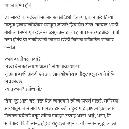
त्याला जमत होतं.
एकसारखे कापलेले केस, नाकात छोटीशी हिरकणी, कानातले तिच्या
नाजूक हालचालींबरोबर चमकून जाणारे हिर्‍याचेच टॉप्स. गळ्यात अगदी
बारीक चेनमधे गुंफ़लेलं मंगळसूत्र अन डाव्या हातात फ़क्त घड्याळ. किती
गरम होतंय या सबबीखाली कालच खरेदी केलेला स्लीवलेस सलवार
कमीज.
'काय बघतोयस एवढं?'
तिच्या वैतागलेल्या आवाजाने तो भानावर आला.
'तू आता बाकी अगदी एन आर आय शोभतेस हं नीलू.' हसून त्याने डोळे
मिचकावले.
'त्यात काय? आहेच मी.'
तिचा मूड आता जरा परत येऊ लागल्याने रवीला हायसं वाटलं. समोरच्या
आरशातून त्याने मागे एक नजर टाकली. राहुल गाढ झोपला होता.त्याच्या
निरागस चर्येकडे बघून रवीला एकदम उत्साह आला. आई, अप्पा, नि
सविताला किती आनंद होईल राहुलला बघून याची कल्पनासुद्धा त्याला