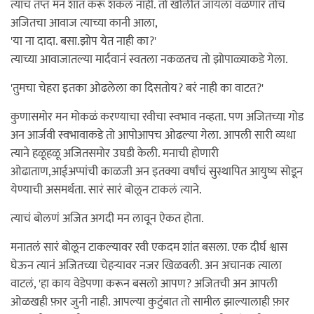
त्याचं तप्त मन शांत करू शकलं नाही. तो खोलीत जायला वळणार तोच
अजितचा आवाज त्याच्या कानी आला,
'या ना दादा. बसा.झोप येत नाही का?'
त्याच्या आवाजातल्या मार्दवानं स्वतला नकळतच तो झोपाळ्याकडे गेला.
'तुमचा चेहरा इतका ओढलेला का दिसतोय? बरं नाही का वाटत?'
कुणासमोर मन मोकळं करण्याचा रवीचा स्वभाव नव्हता. पण अजितच्या गोड
अन आर्जवी स्वभावाकडे तो आपोआपच ओढल्या गेला. आपली सारी व्यथा
त्याने हळूहळू अजितसमोर उघडी केली. मनाची होणारी
ओढाताण,आईअप्पांची काळजी अन इतक्या वर्षांचं सुस्थापित आयुष्य सोडून
येण्याची असमर्थता. सारं सारं बोलून टाकलं त्याने.
त्याचं बोलणं अजित अगदी मन लावून ऐकत होता.
मनातलं सारं बोलून टाकल्यावर रवी एकदम शांत बसला. एक दीर्घ श्वास
घेऊन त्यानं अजितच्या चेहर्‍यावर नजर खिळवली. अन अचानक त्याला
वाटलं, 'हा काय वेडेपणा करून बसलो आपण? अजितची अन आपली
ओळखही फ़ार जुनी नाही. आपल्या कुटुंबात तो सामील झाल्यालाही फ़ार