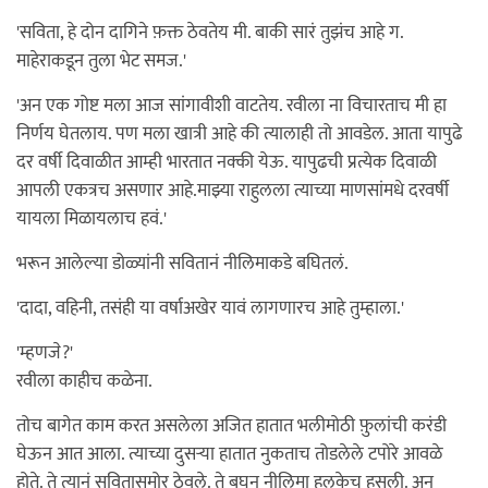
'सविता, हे दोन दागिने फ़क्त ठेवतेय मी. बाकी सारं तुझंच आहे ग.
माहेराकडून तुला भेट समज.'
'अन एक गोष्ट मला आज सांगावीशी वाटतेय. रवीला ना विचारताच मी हा
निर्णय घेतलाय. पण मला खात्री आहे की त्यालाही तो आवडेल. आता यापुढे
दर वर्षी दिवाळीत आम्ही भारतात नक्की येऊ. यापुढची प्रत्येक दिवाळी
आपली एकत्रच असणार आहे.माझ्या राहुलला त्याच्या माणसांमधे दरवर्षी
यायला मिळायलाच हवं.'
भरून आलेल्या डोळ्यांनी सवितानं नीलिमाकडे बघितलं.
'दादा, वहिनी, तसंही या वर्षाअखेर यावं लागणारच आहे तुम्हाला.'
'म्हणजे?'
रवीला काहीच कळेना.
तोच बागेत काम करत असलेला अजित हातात भलीमोठी फ़ुलांची करंडी
घेऊन आत आला. त्याच्या दुसर्‍या हातात नुकताच तोडलेले टपोरे आवळे
होते. ते त्यानं सवितासमोर ठेवले. ते बघून नीलिमा हलकेच हसली. अन