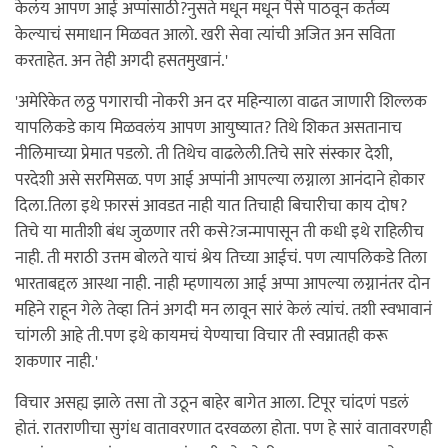
केलंय आपण आई अप्पांसाठी?नुसते मधून मधून पैसे पाठवून कर्तव्य
केल्याचं समाधान मिळवत आलो. खरी सेवा त्यांची अजित अन सविता
करताहेत. अन तेही अगदी हसतमुखानं.'
'अमेरिकेत लठ्ठ पगाराची नोकरी अन दर महिन्याला वाढत जाणारी शिल्लक
यापलिकडे काय मिळवलंय आपण आयुष्यात? तिथे शिकत असतानाच
नीलिमाच्या प्रेमात पडलो. ती तिथेच वाढलेली.तिचे सारे संस्कार देशी,
परदेशी असे सरमिसळ. पण आई अप्पांनी आपल्या लग्नाला आनंदाने होकार
दिला.तिला इथे फ़ारसं आवडत नाही यात तिचाही बिचारीचा काय दोष?
तिचे या मातीशी बंध जुळणार तरी कसे?जन्मापासून ती कधी इथे राहिलीच
नाही. ती मराठी उत्तम बोलते याचं श्रेय तिच्या आईचं. पण त्यापलिकडे तिला
भारताबद्दल आस्था नाही. नाही म्हणायला आई अप्पा आपल्या लग्नानंतर दोन
महिने राहून गेले तेव्हा तिनं अगदी मन लावून सारं केलं त्यांचं. तशी स्वभावानं
चांगली आहे ती.पण इथे कायमचं येण्याचा विचार ती स्वप्नातही करू
शकणार नाही.'
विचार असह्य झाले तसा तो उठून बाहेर बागेत आला. टिपूर चांदणं पडलं
होतं. रातराणीचा सुगंध वातावरणात दरवळला होता. पण हे सारं वातावरणही