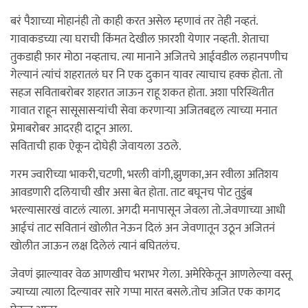
बरं पैशाच्या मोहानंही तो काही करत असेल म्हणावं तर तेही नव्हतं.
गावाकडच्या त्या घराची किंमत देखील फ़ारशी येणार नव्हती. शेताचा
तुकडाही फ़ार मोठा नव्हताच. त्या मानाने अजितचे आईवडील लहानपणीच
गेल्यानं त्यांचं शहरातलं घर नि एक दुकान यावर त्याचाच हक्क होता. तो
सहज सविताबरोबर शहरात जाऊन राहू शकत होता. अशा परिस्थितीत
गावात राहून सासूसासर्‍यांची सेवा करणार्‍या अजितबद्दल त्याच्या मनात
प्रेमाबरोबर आदरही दाटून आला.
सविताची हाक ऐकून दोघेही जेवायला उठले.
गरम ज्वारीच्या भाकरी,चटणी, भरली वांगी,झुणका,अन रवीला अतिशय
आवडणारी दलियाची खीर असा बेत होता. ताट बघूनच पोट तुडुंब
भरल्यासारखं वाटलं त्याला. अगदी मनापासून जेवला तो.जेवणाच्या आधी
आईचं ताट सवितानं खोलीत नेऊन दिलं अन जेवणातून उठून अजितनं
खोलीत जाऊन लक्ष दिलेलं त्यानं बघितलंच.
जेवणं झाल्यावर वेळ आणखीच भराभर गेला. अमेरिकेतून आणलेल्या वस्तू
ज्याच्या त्याला दिल्यावर सारे गप्पा मारत बसले.तोच अजित एक कागद