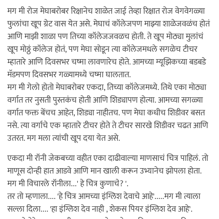
मग मी रोज मेघाबरोबर रिक्षानेच शाळेत जाई तेव्हा रिक्षात रोज वेगवेगळ्या
फुलांचा खूप ग्रेट वास येत असे. मेघाचं कॉलेजपण माझ्या शाळेजवळंच होतं
आणि माझी शाळा पण तिच्या कॉलेजजवळच होती. ते खूप मोठ्या मुलांचं
खूप मोठ्ठं कॉलेज होतं, पण मेघा सोडून त्या कॉलेजमधले सगळेच टीचर
म्हातारे आणि दिवसभर चष्मा लावणारेच होते. आमच्या म्यूझिकच्या बडबडे
मॅडमपण दिवसभर गळ्यामध्ये चष्मा घालतात.
मग मी गेलो होतो मेघाबरोबर एकदा, तिच्या कॉलेजमध्ये. तिथे एका मोठ्या
वर्गात तर नुसती पुस्तकंच होती आणि शिड्यापण होत्या. आमच्या सगळ्या
वर्गात फक्त बेंचच आहेत, शिड्या नाहीतच. पण मेघा कधीच शिडीवर बसत
नसे. त्या वर्गाचे एक म्हातारे टीचर होते ते टीचर सारखे शिडीवर चढत आणि
उतरत. मग मला त्यांची खूप दया येत असे.
एकदा मी रॉनी जेकबच्या वहीत एका दाढीवाल्या माणसाचं चित्र पाहिलं. तो
माणूस दोन्ही हात आडवे आणि मान खाली करून उभ्यानेच झोपला होता.
मग मी विचारले रॉनीला...' हे चित्र कुणाचे? '.
तर तो म्हणाला.... 'हे चित्र आमच्या इंग्लिश देवाचे आहे'.....मग मी त्याला
सल्ला दिला.... 'हा इंग्लिश देव नाही , शेकस पियर इंग्लिश देव आहे'.