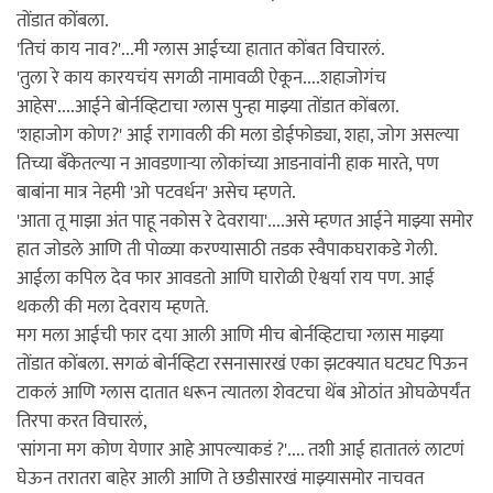
तोंडात कोंबला.
'तिचं काय नाव?'...मी ग्लास आईच्या हातात कोंबत विचारलं.
'तुला रे काय कारयचंय सगळी नामावळी ऐकून....शहाजोगंच
आहेस'....आईने बोर्नव्हिटाचा ग्लास पुन्हा माझ्या तोंडात कोंबला.
'शहाजोग कोण?' आई रागावली की मला डोईफोड्या, शहा, जोग असल्या
तिच्या बँकेतल्या न आवडणार्‍या लोकांच्या आडनावांनी हाक मारते, पण
बाबांना मात्र नेहमी 'ओ पटवर्धन' असेच म्हणते.
'आता तू माझा अंत पाहू नकोस रे देवराया'....असे म्हणत आईने माझ्या समोर
हात जोडले आणि ती पोळ्या करण्यासाठी तडक स्वैपाकघराकडे गेली.
आईला कपिल देव फार आवडतो आणि घारोळी ऐश्वर्या राय पण. आई
थकली की मला देवराय म्हणते.
मग मला आईची फार दया आली आणि मीच बोर्नव्हिटाचा ग्लास माझ्या
तोंडात कोंबला. सगळं बोर्नव्हिटा रसनासारखं एका झटक्यात घटघट पिऊन
टाकलं आणि ग्लास दातात धरून त्यातला शेवटचा थेंब ओठांत ओघळेपर्यंत
तिरपा करत विचारलं,
'सांगना मग कोण येणार आहे आपल्याकडं ?'.... तशी आई हातातलं लाटणं
घेऊन तरातरा बाहेर आली आणि ते छडीसारखं माझ्यासमोर नाचवत