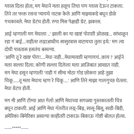
ग्लास दिला होता, मग मेघाने मला हळूच तिचा पण ग्लास देऊन टाकला.
तिने तर फक्त रसना प्यायचे नाटक केले आणि माझ्याकडे बघून डोळे
गचकावले. मेघा ग्रेटंच होती. रुपा मिस पेक्षाही ग्रेट. झकास.
आई म्हणाली मग मेघाला ..' झाली का या खाष्टं पोराशी ओळख... सांभाळून
रहा गं बाई...नाहीतर लग्नाआधीच सासुरवास वाटायचा तुला इथे.' मग त्या
दोघी पावतास हसतंच बसल्या.
'आणि तू रे खाष्ट पोरा!....मेघा नाही...मेघामावशी म्हणायचं..काय !' आईने
मला सल्ला दिला. कोणी सल्ला दिलेला मला आजिबात आवडत नाही.
मग मेघा हसून म्हणाली 'नाही गं सीमा मोठा गोड छोकरा आहे तुझा
चिकू.....तू मला मेघाच म्हण रे चिकू....' आणि तिने माझा गालगुच्छ घेतला.
मेघा ग्रेटच होती.
मग मी आणि टॉम्या आत गेलो आणि मेघाच्या सगळ्या पुस्तकातली चित्र
बघून टाकली. आई आणि मेघा गॅलरीत लग्न्-बिग्न, सासू-बिसू, साडी-बिडी,
अमेरिका-बिमेरिका असल्या काहीतरी टाकाऊ-बिकाऊ गोष्टी बोलत होत्या.
-----*****-----