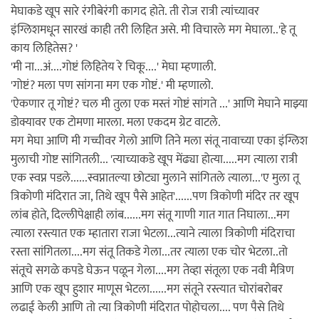
मेघाकडे खूप सारे रंगीबेरंगी कागद होते. ती रोज रात्री त्यांच्यावर
इंग्लिशमधून सारखं काही तरी लिहित असे. मी विचारले मग मेघाला..'हे तू
काय लिहितेस? '
'मी ना...अं....गोष्टं लिहितेय रे चिकू....' मेघा म्हणाली.
'गोष्टं? मला पण सांगना मग एक गोष्टं.' मी म्हणालो.
'ऐकणार तू गोष्टं? चल मी तुला एक मस्तं गोष्टं सांगते ...' आणि मेघाने माझ्या
डोक्यावर एक टोमणा मारला. मला एकदम ग्रेट वाटले.
मग मेघा आणि मी गच्चीवर गेलो आणि तिने मला संतू नावाच्या एका इंग्लिश
मुलाची गोष्ट सांगितली... 'त्याच्याकडे खूप मेंढ्या होत्या.....मग त्याला रात्री
एक स्वप्न पडले......स्वप्नातल्या छोट्या मुलाने सांगितले त्याला...'ए मुला तू
त्रिकोणी मंदिरात जा, तिथे खूप पैसे आहेत'......पण त्रिकोणी मंदिर तर खूप
लांब होते, दिल्लीपेक्षाही लांब......मग संतू गाणी गात गात निघाला...मग
त्याला रस्त्यात एक म्हातारा राजा भेटला...त्याने त्याला त्रिकोणी मंदिराचा
रस्ता सांगितला....मग संतू तिकडे गेला...तर त्याला एक चोर भेटला..तो
संतूचे सगळे कपडे घेऊन पळून गेला....मग तेव्हा संतूला एक नवी मैत्रिण
आणि एक खूप हुशार माणूस भेटला......मग संतूने रस्त्यात चोरांबरोबर
लढाई केली आणि तो त्या त्रिकोणी मंदिरात पोहोचला.... पण पैसे तिथे