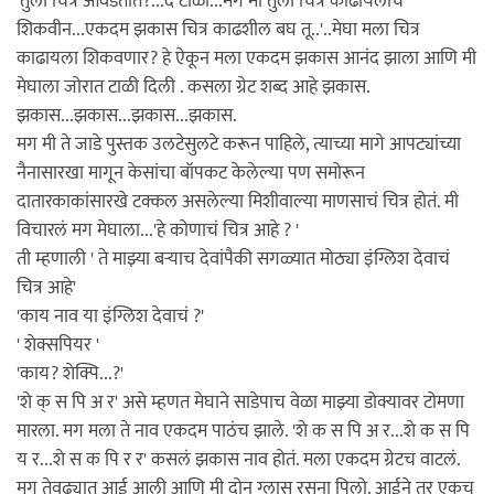
'तुला चित्र आवडतात?...दे टाळी...मग मी तुला चित्रं काढायलाच
शिकवीन...एकदम झकास चित्र काढशील बघ तू..'..मेघा मला चित्र
काढायला शिकवणार? हे ऐकून मला एकदम झकास आनंद झाला आणि मी
मेघाला जोरात टाळी दिली . कसला ग्रेट शब्द आहे झकास.
झकास...झकास...झकास...झकास.
मग मी ते जाडे पुस्तक उलटेसुलटे करून पाहिले, त्याच्या मागे आपट्यांच्या
नैनासारखा मागून केसांचा बॉपकट केलेल्या पण समोरून
दातारकाकांसारखे टक्कल असलेल्या मिशीवाल्या माणसाचं चित्र होतं. मी
विचारलं मग मेघाला...'हे कोणाचं चित्र आहे ? '
ती म्हणाली ' ते माझ्या बर्‍याच देवांपैकी सगळ्यात मोठ्या इंग्लिश देवाचं
चित्र आहे'
'काय नाव या इंग्लिश देवाचं ?'
' शेक्सपियर '
'काय? शेक्पि...?'
'शे क् स पि अ र' असे म्हणत मेघाने साडेपाच वेळा माझ्या डोक्यावर टोमणा
मारला. मग मला ते नाव एकदम पाठंच झाले. 'शे क स पि अ र...शे क स पि
य र...शे स क पि र र' कसलं झकास नाव होतं. मला एकदम ग्रेटच वाटलं.
मग तेवढ्यात आई आली आणि मी दोन ग्लास रसना पिलो. आईने तर एकच