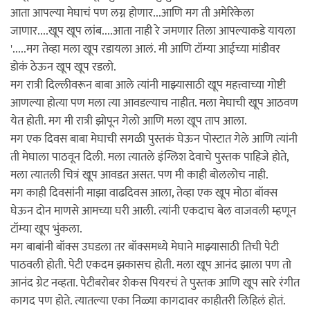
आता आपल्या मेघाचं पण लग्न होणार...आणि मग ती अमेरिकेला
जाणार....खूप खूप लांब....आता नाही रे जमणार तिला आपल्याकडे यायला
'.....मग तेव्हा मला खूप रडायला आलं. मी आणि टॉम्या आईच्या मांडीवर
डोकं ठेऊन खूप खूप रडलो.
मग रात्री दिल्लीवरून बाबा आले त्यांनी माझ्यासाठी खूप महत्त्वाच्या गोष्टी
आणल्या होत्या पण मला त्या आवडल्याच नाहीत. मला मेघाची खूप आठवण
येत होती. मग मी रात्री झोपून गेलो आणि मला खूप ताप आला.
मग एक दिवस बाबा मेघाची सगळी पुस्तकं घेऊन पोस्टात गेले आणि त्यांनी
ती मेघाला पाठवून दिली. मला त्यातले इंग्लिश देवाचे पुस्तक पाहिजे होते,
मला त्यातली चित्रं खूप आवडत असत. पण मी काही बोललोच नाही.
मग काही दिवसांनी माझा वाढदिवस आला, तेव्हा एक खूप मोठा बॉक्स
घेऊन दोन माणसे आमच्या घरी आली. त्यांनी एकदाच बेल वाजवली म्हणून
टॉम्या खूप भुंकला.
मग बाबांनी बॉक्स उघडला तर बॉक्समध्ये मेघाने माझ्यासाठी तिची पेटी
पाठवली होती. पेटी एकदम झकासच होती. मला खूप आनंद झाला पण तो
आनंद ग्रेट नव्हता. पेटीबरोबर शेकस पियरचं ते पुस्तक आणि खूप सारे रंगीत
कागद पण होते. त्यातल्या एका निळ्या कागदावर काहीतरी लिहिलं होतं.