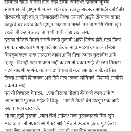
टॉम्याला खाऊ घातली होती तेव्हा टॉम्या दिवसभर दातारकाकूंच्या
सोफ्याखाली झोपून गेला. मग रात्री दातारकाकू नाकावर आंधळी कोशिंबीर
खेळायची पट्टी बांधून सोप्याखाली गेल्या. त्यारात्री आईने टॉम्याला दातार
काकूंचं घर खराब केलं म्हणून लाटण्याने मारलं. मग मी आणि टॉम्या खूप
रडलो. मी लहान असतांना कधी कधी थोडा रडत असे.
दुसर्‍या बॅगेतले मेघाचे सगळे कपडे गुलाबी आणि निळेच होते. मला निळा
रंग फार आवडतो पण गुलाबी आजिबात नाही. माझ्या वर्गातल्या निशा
चिपळूणकरचं नाक सारखंच वहातं आणि तिचा रुमाल गुलाबीच आहे
म्हणून. निशाही मला आवडत नाही कारण ती चक्रम आहे. ती रुपा मिसला
चटकचांदणी म्हणते. चटकचांदणी शब्दही मला आवडंत नाही. तो तिला
तिच्या आजीने शिकवला असे तिने मला एकदा सांगितलं. निशाची आजीही
चक्रमच आहे.
मग मी विचारलं मेघाला.....'त्या तिसर्‍या मोठ्या बॅगमध्ये काय आहे ?'
'त्यात माझी पुस्तकं आहेत रे चिकू....' आणि मेघाने बॅग उघडून एक जाडे
पुस्तक मला दाखवले.
'मी बघू तुझी पुस्तकं...त्यात चित्रं आहेत? मला पुस्तकातली चित्रं खूप
आवडतात ' मी मेघाला सांगितलं आणि मेघाने एकदम हातंच पुढे केला.