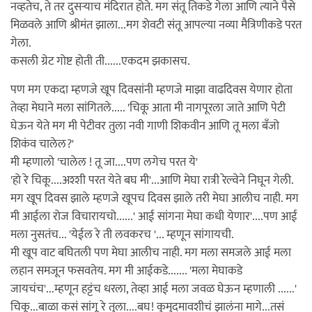
नव्हतेच, ते तर दुसर्‍याच मंदिरात होते. मग संतू तिकडे गेला आणि त्याने पैसे
मिळवले आणि श्रीमंत झाला...मग शेवटी संतू आपल्या नव्या मैत्रिणीकडे परत
गेला.
कसली ग्रेट गोष्ट होती ती......एकदम झकासच.
पण मग एकदा म्हणजे खूप दिवसांनी म्हणजे माझा वाढदिवस येणार होता
तेव्हा मेघाने मला सांगितले..... 'चिकू आता मी नागपूरला जाते आणि पेटी
घेऊन येते मग मी पेटीवर तुला नवी गाणी शिकवीन आणि तू मला बँजो
शिकंव चालेल?'
मी म्हणालो 'चालेल ! तू जा....पण लगेच परत ये'
'हो रे चिकू....अश्शी परत येते बघ मी'...आणि मेघा रात्री रेल्वेने निघून गेली.
मग खूप दिवस झाले म्हणजे खूपच दिवस झाले तरी मेघा आलीच नाही. मग
मी आईला रोज विचारायचो......' आई सांगना मेघा कधी येणार'....पण आई
मला नुसतंच... 'येईल रे ती लवकरच '... म्हणून सांगायची.
मी खूप वाट बघितली पण मेघा आलीच नाही. मग मला समजले आई मला
लहान समजून फसवतेय. मग मी आईकडे....... 'मला मेघाकडे
जायचंच'...म्हणून हट्टंच धरला, तेव्हा आई मला जवळ घेऊन म्हणाली ......'
चिकू...बाळा कसं सांगू रे तुला....बघ! कुमुदमावशीचं झालंना मागे...तसं