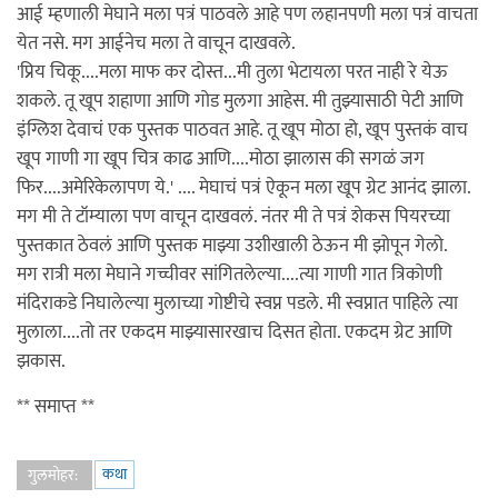
आई म्हणाली मेघाने मला पत्रं पाठवले आहे पण लहानपणी मला पत्रं वाचता
येत नसे. मग आईनेच मला ते वाचून दाखवले.
'प्रिय चिकू....मला माफ कर दोस्त...मी तुला भेटायला परत नाही रे येऊ
शकले. तू खूप शहाणा आणि गोड मुलगा आहेस. मी तुझ्यासाठी पेटी आणि
इंग्लिश देवाचं एक पुस्तक पाठवत आहे. तू खूप मोठा हो, खूप पुस्तकं वाच
खूप गाणी गा खूप चित्र काढ आणि....मोठा झालास की सगळं जग
फिर....अमेरिकेलापण ये.' .... मेघाचं पत्रं ऐकून मला खूप ग्रेट आनंद झाला.
मग मी ते टॉम्याला पण वाचून दाखवलं. नंतर मी ते पत्रं शेकस पियरच्या
पुस्तकात ठेवलं आणि पुस्तक माझ्या उशीखाली ठेऊन मी झोपून गेलो.
मग रात्री मला मेघाने गच्चीवर सांगितलेल्या....त्या गाणी गात त्रिकोणी
मंदिराकडे निघालेल्या मुलाच्या गोष्टीचे स्वप्न पडले. मी स्वप्नात पाहिले त्या
मुलाला....तो तर एकदम माझ्यासारखाच दिसत होता. एकदम ग्रेट आणि
झकास.
** समाप्त **
कथा
गुलमोहर: