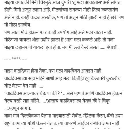
माझ्या वर्गातली मिनी चिरमुले आज दुपारी 'तू मला आवडतोस' असे सांगत
होती. मिनी अजून लहान आहे. मोठ्यांच्या सगळ्या गोष्टी तिला कळतातंच
असे नाही. काही कळत असतील, पण ती अजून मोठी झाली नाही हे खरे. पण
मी मोठा झालोय.
पण आता मोठं होऊन फार काही उपयोग आहे असे मला वाटत नाही.
मोठेपणा यायला थोडा उशीर झाला हे आता मला कळलं आहे, तो मला
माझ्या लहानपणी यायला हवा होता. मग मी लग्न केलं असतं.......मेघाशी.
-----*****-----
माझा वाढदिवस होता तेव्हा, पण मला वाढदिवस आवडत नाही.
वाढदिवसाच्या सहा महिने आधी आई मला कितीही हट्ट केलातरी कुठलीच
गोष्ट घेऊन देत नाही .....
' वाढदिवस आल्यावर घेऊया की रे ' ...असे म्हणते आणि वाढदिवस होऊन
गेल्यावरही सहा महिने......'आत्ताच वाढदिवसाला घेतलं की रे चिकू'
....म्हणून सांगते.
बाबा मात्र दिल्लीवरून येतांना माझ्यासाठी रोबोट, मॅग्नेटचा कॅरम, बँजो अशा
खूप कामाच्या गोष्टी घेऊन येतात. त्या वापरणे आईला कधीच जमत नाही