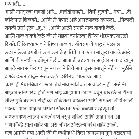
म्हणाली.....
'माझी नागपूरला मावशी आहे.....वासंतीमावशी....तिची मुलगी....मेघा.....ती
कॉलेजात शिकवते....आणि ती येणार आहे आपल्याकडं रहायला.....मिळाली
सगळी उत्तरं तुला...हूं..?'... आणि आईने रागाने नाक वाकडे केले.
आईने नाक वाकडे केले की ती माझ्या वर्गातल्या शिरिन धोडपकरसारखी
दिसते. शिरिनच्या भावाने तिच्या नाकावर सॉक्समध्ये घालून पंख्याला
लटकवलेला दगडी बॉल मारला तेव्हा तिचे नाक एका बाजूला वाकडे झाले
आणि ती फरशीवर झोपून गेली....आता ती उठल्यावर आईला नाक दाखवून
आपले नाव सांगेल म्हणून मग त्याने तिचे नाक दुसर्‍याबाजूने बॅटीच्या मुठीने
दणके देऊन ठोकून सरळ केले. शिरीनचा भाऊ ग्रेट आहे.
'कोण ही मेघा-बिघा?...मला तिचं नाव आजिबात आवडलं नाही ' असे मी
आईला सांगणारंच होतो पण आईच्या हातात लाटणं बघून घाबरलेला टॉम्या
सॉक्समुळे घसरून टीव्हीच्या शोकेसला धडकला आणि सगळ्या सीडी खाली
पडल्या. आता आईला आपला सॉक्सचा प्लॅन कळणार म्हणून मी
बाथरूममध्ये जाऊन बादलीमध्ये बसून राहिलो आणि आईने मग 'ओ
पाणकोंबडे आता बाहेर या' असे जोरात ओरडल्यावरंच बाहेर आलो.
मला आईची दया आली की मी कधीकधी तिला फावड्याचाकूने बटाट्याची