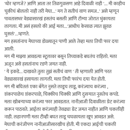
'थोर म्हणजे? आणि आता तर तिळगुळसण आहे दिवाळी नाही '... मी काहीच
चुकीचं बोललो नाही तरी मेघा...' मग ते सतीचं वाण समज..' असे म्हणून
पावतासभर वेड्यासारखं हसतंच बसली आणि टॉम्या जोरात भुंकायला
लागला. मी असं हसलो की आई मला...'आधीच केसाळ त्यात झुरळ
घुसलं'...म्हणते.
मग हसतांनाच मेघाच्या डोळ्यातून पाणी आले तेव्हा मला तिची फार दया
आली.
मग मी माझ्या आवडत्या स्टूलावर बसून तिच्याकडे बघतंच राहिलो. मला
अजून असे हसतांनाच रडणे जमत नाही.
' ये इकडे... दाखवते तुला तुझं सतीचं वाण ' ती म्हणाली आणि परत
वेड्यासारखं हसायला लागली. मला तिची फारंच दया येत होती.
मग मी बघितलं एका बॅगेत नुसते लाडूच लाडू, करंज्याच करंज्या ,
शंकरपाळेच शंकरपाळे, चिक्कीच चिक्की आणि दुसर्‍यात नुसतेच कपडे.
मला खोबर्‍याच्या करंज्या फार आवडतात. नानीआजी दिवाळीला ग्रेट करंज्या
करून पाठवते. आईला करंज्याही तेवढ्या ग्रेट जमत नाहीत आणि चकलीही
नाही. लहानपणी मला टीव्ही बघत लाडू चघळायला खूप आवडत असे.
मेघाची करंजीपण नानीआजीसारखीच होती. मी एकदा आईची चकली