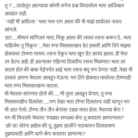
तू ?'....शाळेतून आल्यावर कोणी लगेच प्रश्न विचारलेलं मला आजिबात
आवडंत नाही.
' नाही मी आदित्य! ' मला फार राग आला की मी माझं शाळेतलं नावच
सांगतो.
'हट!....सीमानं सांगितलं मला, चिकू आला की त्याला रसना करून दे.. मला
माहित्येय तू चिकूच '...मेघा रुपा मिससारखंच ग्रेट हसली आणि तिने माझ्या
डोक्यावर टोमणा मारला. रसना ऐकून मला खूप ग्रेट आनंद झाला. ही मेघा
तर ग्रेटच आहे. ही आल्यावर पहिल्या दिवशीच रसना मिळणार! मला तर
वाटलं होतं की बाबा येईपर्यंत आई मला रसना बघू पण देणार नाही. तेव्हा मी
ठरवलं आपण मेघाला आवडून घेऊया. मग तिने डोक्यात मारलेला टोमणाही
मला रुपा मिससारखाच वाटला.
मी मेघाला सांगणार होतो की ....'मी तुला आवडून घेणार, तू रुपा
मिससारखीच दिसतेस'.....पण तेव्हा मला टॉम्या दिसलाच नाही म्हणून मग
मी आत गेलो. टॉम्या तीन तीन बॅगांवर उड्या मारत होता. मेघाच्या बॅगा ?
मग मी विचारले मेघाला 'एवढ्या सगळ्या बॅगा तू कशाला आणल्यास?'
'अरे वा! थोरंच आहेस की तू, तुझ्या आजीने पाठवलान दिवाळसण
तुझ्यासाठी आणि म्हणे बॅगा कशाला आणल्या?'