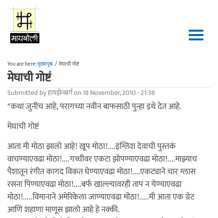
Skip to main content
You are here:
मुख्यपृष्ठ
/
मेघाची गोष्टं
मेघाची गोष्टं
Submitted by
हायझेनबर्ग
on 18 November, 2010 - 21:38
*कथा जुनीच आहे, परागच्या नवीन बाफसाठी पुन्हा इथे देत आहे.
मेघाची गोष्टं
आता मी मोठा झालो आहे! खूप मोठा!....इंग्लिश देवाची पुस्तकं
वाचण्याएवढा मोठा!....गच्चीवर एकटा झोपण्याएवढा मोठा!....माझ्याच
पैशातून रंगीत कागद विकत घेण्याएवढा मोठा!....एकट्याने चार ग्लास
रसना पिण्याएवढा मोठा!....बर्फ खाल्ल्यावरही ताप न येण्याएवढा
मोठा!.....विमानाने अमेरिकेला जाण्याएवढा मोठा!.....मी आता एक ग्रेट
आणि शहाणा माणूस झालो आहे हे नक्की.