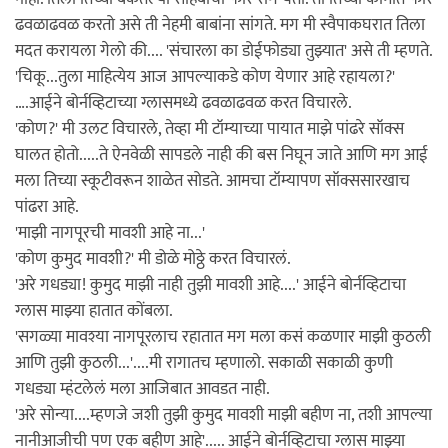
ढवळाढवळ करतो असे ती नेहमी बाबांना सांगते. मग मी स्वैपाकघरात तिला
मदत करायला गेलो की.... 'संचारला का डोईफोड्या तुझ्यात' असे ती म्हणते.
'चिकू...तुला माहित्येय आज आपल्याकडे कोण येणार आहे रहायला?'
….आईने बोर्नव्हिटाच्या ग्लासमध्ये ढवळाढवळ करत विचारले.
'कोण?' मी उलट विचारले, तेव्हा मी टॉम्याच्या पायात माझे पांढरे सॉक्स
घालत होतो.....ते ऐनवेळी सापडले नाही की बस निघून जाते आणि मग आई
मला तिच्या स्कूटीवरून शाळेत सोडते. आमचा टॉम्यापण सॉक्ससारखाच
पांढरा आहे.
'माझी नागपूरची मावशी आहे ना...'
'कोण कुमुद मावशी?' मी डोळे मोठ्ठे करत विचारलं.
'अरे गधड्या! कुमुद माझी नाही तुझी मावशी आहे....' आईने बोर्नव्हिटाचा
ग्लास माझ्या हातात कोंबला.
'सगळ्या मावश्या नागपूरलाच रहातात मग मला कसं कळणार माझी कुठली
आणि तुझी कुठली...'....मी रागातच म्हणालो. सकाळी सकाळी कुणी
गधड्या म्हंटलेलं मला आजिबात आवडत नाही.
'अरे सोन्या....म्हणजे जशी तुझी कुमुद मावशी माझी बहीण ना, तशी आपल्या
नानीआजीची पण एक बहीण आहे'..... आईने बोर्नव्हिटाचा ग्लास माझ्या