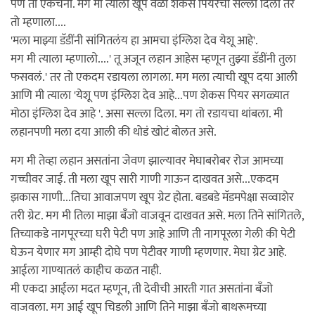
पण तो ऐकेचना. मग मी त्याला खूप वेळा शेकस पियरचा सल्ला दिला तर
तो म्हणाला....
'मला माझ्या डॅडींनी सांगितलंय हा आमचा इंग्लिश देव येशू आहे'.
मग मी त्याला म्हणालो....' तू अजून लहान आहेस म्हणून तुझ्या डॅडींनी तुला
फसवलं.' तर तो एकदम रडायला लागला. मग मला त्याची खूप दया आली
आणि मी त्याला 'येशू पण इंग्लिश देव आहे...पण शेकस पियर सगळ्यात
मोठा इंग्लिश देव आहे '. असा सल्ला दिला. मग तो रडायचा थांबला. मी
लहानपणी मला दया आली की थोडं खोटं बोलत असे.
मग मी तेव्हा लहान असतांना जेवण झाल्यावर मेघाबरोबर रोज आमच्या
गच्चीवर जाई. ती मला खूप सारी गाणी गाऊन दाखवत असे...एकदम
झकास गाणी...तिचा आवाजपण खूप ग्रेट होता. बडबडे मॅडमपेक्षा सव्वाशेर
तरी ग्रेट. मग मी तिला माझा बँजो वाजवून दाखवत असे. मला तिने सांगितले,
तिच्याकडे नागपूरच्या घरी पेटी पण आहे आणि ती नागपूरला गेली की पेटी
घेऊन येणार मग आम्ही दोघे पण पेटीवर गाणी म्हणणार. मेघा ग्रेट आहे.
आईला गाण्यातलं काहीच कळत नाही.
मी एकदा आईला मदत म्हणून, ती देवीची आरती गात असतांना बँजो
वाजवला. मग आई खूप चिडली आणि तिने माझा बँजो बाथरूमच्या