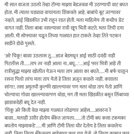
मी सात वाजता उठलो तेव्हा टॉम्या माझ्या बेडजवळ मी उठण्याची वाट बघत
होता. मी त्याला घड्याळ वाचायला शिकवले आहे. बाबांचे बूट जाग्यावर
नव्हते. आई खिडकीत उभी राहून रडत होती. मला माहित्येय ती कधीच ग्रेट
वागत नाही. तिला बाबा नसल्यावर रात्री खूप भिती वाटते. मला तिची दया
आली. मी सोफ्यावर चढून तिच्या गळ्यात हात टाकले तेव्हा तिने पटकन
साडीने डोळे पुसले.
'अरे चिकू! बाळा उठलास तू....आज बेडमधून आई साठी दवंडी नाही
पिटलीस ती.....ताप तर नाही आला ना..बघू...'...आई फार भित्री आहे ती
रात्रीसुद्धा माझ्या खोलीत येऊन मला ताप आला का बघते.....मी बर्फ घालून
रसना पिलो तरंच मला ताप येतो हे तिला अजून कळले नाही. कशाला
सांगा!. तसा अमृतची कुल्फी खाल्ल्यावर पण मला थोडा ताप येतो आणि
भोल्याचा गोळा खाल्ल्यावरपण थोडा, मग ती मला खिडकीत बसून लिंबाच्या
झाडाकडेही बघू देत नाही.
'चिकू अरे किती वेळ माझ्या गळ्यात लोढणार आहेस....आवरना रे
बाळा...मलाही उशीर होतोय बँकेत जायला......तो टॉमी बघ कसा टकमका
बघतोय माझ्याकडे'.....मी आणि टॉमी तिला धीर देतोय हे तिला कळलेच
नाही. तिला तिच्या बँकेतल्या साहेबाचा फार राग येतो. तो तिच्या कामात फार