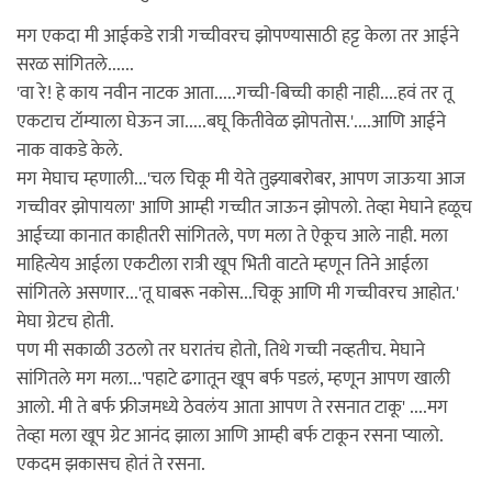
मग एकदा मी आईकडे रात्री गच्चीवरच झोपण्यासाठी हट्ट केला तर आईने
सरळ सांगितले......
'वा रे! हे काय नवीन नाटक आता.....गच्ची-बिच्ची काही नाही....हवं तर तू
एकटाच टॉम्याला घेऊन जा.....बघू कितीवेळ झोपतोस.'....आणि आईने
नाक वाकडे केले.
मग मेघाच म्हणाली...'चल चिकू मी येते तुझ्याबरोबर, आपण जाऊया आज
गच्चीवर झोपायला' आणि आम्ही गच्चीत जाऊन झोपलो. तेव्हा मेघाने हळूच
आईच्या कानात काहीतरी सांगितले, पण मला ते ऐकूच आले नाही. मला
माहित्येय आईला एकटीला रात्री खूप भिती वाटते म्हणून तिने आईला
सांगितले असणार...'तू घाबरू नकोस...चिकू आणि मी गच्चीवरच आहोत.'
मेघा ग्रेटच होती.
पण मी सकाळी उठलो तर घरातंच होतो, तिथे गच्ची नव्हतीच. मेघाने
सांगितले मग मला...'पहाटे ढगातून खूप बर्फ पडलं, म्हणून आपण खाली
आलो. मी ते बर्फ फ्रीजमध्ये ठेवलंय आता आपण ते रसनात टाकू' ....मग
तेव्हा मला खूप ग्रेट आनंद झाला आणि आम्ही बर्फ टाकून रसना प्यालो.
एकदम झकासच होतं ते रसना.