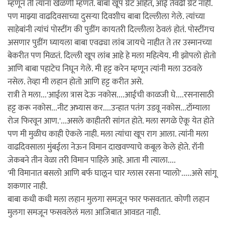
म्हणून ती त्यांना खेळणी म्हणते. बाबा खूप ग्रेट आहेत, आई तेवढी ग्रेट नाही.
पण माझ्या वाढदिवसाच्या दुसर्‍या दिवशीच बाबा दिल्लीला गेले. त्यांच्या
साहेबांनी त्यांचं पोस्टींग की पुडींग कायतरी दिल्लीला ठेवलं होतं. पोस्टींगच
असणार पुडींग घ्यायला बाबा एवढ्या लांब जायचे नाहीत ते तर उस्मानच्या
बेकरीत पण मिळतं. दिल्ली खूप लांब आहे हे मला महित्येय. मी झोपलो होतो
आणि बाबा पहाटेच निघून गेले. मी हट्ट करेन म्हणून त्यांनी मला उठवले
नसेल. तेव्हा मी लहान होतो आणि हट्ट करीत असे.
रात्री ते मला...'आईला त्रास देऊ नकोस....आईची काळजी घे....रसनासाठी
हट्ट करू नकोस...नीट अभ्यास कर....उन्हात पतंग उडवू नकोस...टॉम्याला
रोज फिरवून आण.'...असले काहीतरी सांगत होते. मला सगळे ऐकू येत होते
पण मी मुळीच काही ऐकले नाही. मला त्यांचा खूप राग आला. त्यांनी मला
वाढदिवसाला मुंबईला नेऊन विमान दाखवण्याचे कबूल केले होते. रॉनी
जेकबने तीन वेळा तरी विमान पाहिले आहे. आता मी त्याला....
'मी विमानात बसलो आणि बर्फ घालून चार ग्लास रसना प्यालो'.....असे सांगू
शकणार नाही.
बाबा कधी कधी मला लहान मुलगा समजून फार फसवतात. कोणी लहान
मुलगा समजून फसवलेलं मला आजिबात आवडत नाही.