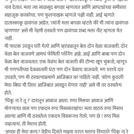
नावं देतात. मला त्या साळसूद बगळा म्हणतात आणि आपट्यांच्या समीरला
सहाजूक करकोचा. पण फुलपाखरू म्हणजे पक्षी नाही. आई म्हणते
दातारकाकू ढावंगळ आहेत. 'त्यांनी मला बगळा म्हंटले की मी त्यांना ढावंगळ
म्हणणार' असे मी नेहमी ठरवतो पण ढावंगळ शब्द मला नीट म्हणता येत
नाही.
मी फाटक उघडून घरी गेलो आणि व्हरंड्यातून बेल दोन वेळा वाजवली. दोन
वेळा बेल वाजवणे आमचं फॅमिली प्लॅनिंग आहे. आई आणि बाबा पण दोन
वेळा बेल वाजवतात. एक वेळंच बेल वाजली की टॉम्या खूप भुंकतो, म्हणून
मी गणपतीच्या देवळातली घंटा पण दोन वेळाच वाजवतो. मग घराचे दार
उघडले, पण मी ठरवल्याप्रमाणे आजिबात वर पाहिले नाही. 'कोण कुठली
मेघा-बिघा मी तिला आजिबात आवडून घेणार नाही' असे मी तर ठरवलेच
होते.
'चिकू ना रे तू ?' दारातून आवाज आला. रुपा मिसचा आवाज आणि
मोगर्‍याचा वास पण एकदम रुपा मिससारखांच! मला वाटलं रुपा मिसच
आल्या आणि मी ठरवलेलं एकदम विसरूनच गेलो. पण छे ! रुपा मिस
नव्हत्याचं. ती मेघाच होती.
'अच्छा ही मेघा काय? वेडीच दिसते माझ्या घरात मलाच विचारते 'चिकू ना रे