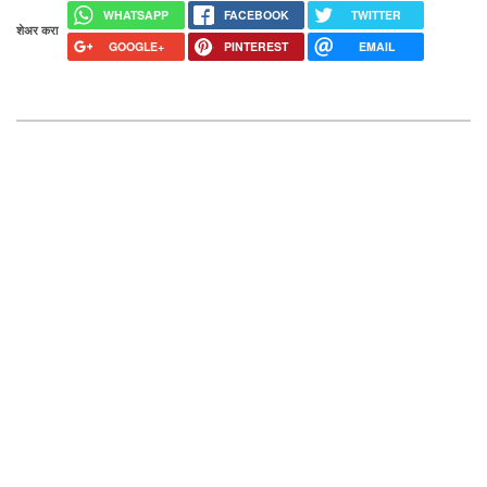
WHATSAPP
FACEBOOK
TWITTER
शेअर करा
GOOGLE+
PINTEREST
EMAIL