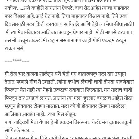
' मेघाला त्रास देऊ नकोस....तिला क्रूर आणि विक्षिप्त प्रश्न विचारू
नकोस'.....असे काहीसे सांगतांना ऐकले. बाबा ग्रेट आहेत त्यांचा माझ्यावर
फार विश्वास आहे. आई ग्रेट नाही. तिचा माझ्यावर विश्वास नाही. तिने एका
दिवसासाठी मला किती कायकाय सांगितले आणि तेही त्या मेघा-बिघासाठी!
'मी त्या मेघा-बिघाला आजिबात आवडून घेणार नाही ' मोठी माणसे ठरवतात
तसं मी ठरवून टाकलं. मी लहान असतांनापण काही गोष्टी एकदम ठरवून
टाकत असे.
-----*****-----
मी रोज चार वाजता शाळेतून घरी येतो मग दातारकाकू मला दार उघडून
देतात. म्हणजे मीच ते उघडतो. त्यांना कधीच लॅचची चावी दोनदा पावणेबारा
फिरवता येत नाही त्या नेहमी एकदाच सवाबारा फिरवतात. मग मलाच चावी
फिरवून दार उघडावं लागतं. जातांना त्या मला 'हुश्शार बगळाच आहेस मोठा'
म्हणून डोक्यावर टोमणा मारतात. मला कोणी डोक्यावर टोमणा मारलेला
आजिबात आवडंत नाही...रुपा मिस सोडून.
पण त्यादिवशी मेघा येणार हे मी एकदम विसरूनच गेलो. मग दातारकाकूंनी
सांगितले मला....
'ते फुलपाखरू गेलं की रे चावी घेऊन ' दातारकाकू सगळ्या मुलांना पक्षांची