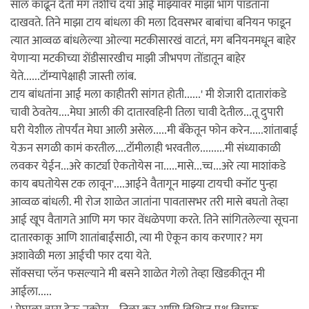
साल काढून देतो मग तशीच दया आई माझ्यावर माझा भांग पाडतांना
दाखवते. तिने माझा टाय बांधला की मला दिवसभर बाबांचा बनियन फाडून
त्यात आव्वळ बांधलेल्या ओल्या मटकीसारखं वाटतं, मग बनियनमधून बाहेर
येणार्‍या मटकीच्या शेंडीसारखीच माझी जीभपण तोंडातून बाहेर
येते......टॉम्यापेक्षाही जास्ती लांब.
टाय बांधतांना आई मला काहीतरी सांगत होती......' मी शेजारी दातारांकडे
चावी ठेवतेय....मेघा आली की दातारवहिनी तिला चावी देतील...तू दुपारी
घरी येशील तोपर्यंत मेघा आली असेल.....मी बँकेतून फोन करेन.....शांताबाई
येऊन सगळी कामं करतील....टॉमीलाही भरवतील.........मी संध्याकाळी
लवकर येईन...अरे कार्ट्या ऐकतोयेस ना.....मासे...च्च...अरे त्या माशांकडे
काय बघतोयेस टक लावून'....आईने वैतागून माझ्या टायची क्नॉट पुन्हा
आव्वळ बांधली. मी रोज शाळेत जातांना पावतासभर तरी मासे बघतो तेव्हा
आई खूप वैतागते आणि मग फार वेंधळेपणा करते. तिने सांगितलेल्या सूचना
दातारकाकू आणि शातांबाईंसाठी, त्या मी ऐकून काय करणार? मग
अशावेळी मला आईची फार दया येते.
सॉक्सचा प्लॅन फसल्याने मी बसने शाळेत गेलो तेव्हा खिडकीतून मी
आईला.....