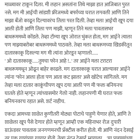
माळ्यावर टाकून दिला. मी लहान असतांना तिथे माझा हात आजिबात पुरत
नसे. मग मी आईची सांडशी फ्रीजमध्ये बर्फाच्या घरात लपवली आणि तिने
माझा बँजो काढून दिल्यावरंच तिला परत दिली. तेव्हा मला आईची खूप दया
आली होती आणि तिला पण माझी, म्हणून तिने मला पावतासभर
बाथरूममध्ये कोंडले. तेव्हा टॉम्या खूप जोरात भुंकत होता, मग आईने त्याला
पण माझ्याबरोबर बाथरूममध्ये पाठवले. तेव्हा मला बाथरूमच्या खिडकीतून
दातारकाकू दिसल्या मग मी त्यांना ओरडून म्हणालो.....
' ओ दातारकाकू.....तुमचा फोन आहे !..' तर आईने मला टराटरा
बाथरूममधून ओढून बाहेर काढले. मग दातारकाकू घरात आल्यावर आईने
त्यांना 'फोन आला होता पण आता कट झाला' असे खोटेच सांगितले. मग
तेव्हा मला दातार काकूंचीपण खूप दया आली पण मी फक्त बनियनच
घातले होते म्हणून त्यांच्यासमोर गेलो नाही. लहानपणी मी घरात फक्त
बनियनवरच रहात असे. शर्ट नाहीच.
एकदा आमच्या शाळेत कुणीतरी मोठ्या पोटाचे पाहुणे येणार होते, आणि ते
शाळेला खूप पैसे देणार होते म्हणून आम्ही एक महिनाभर रोज दुपारी
ग्राऊंडवर पावतास जनगणमनची प्रॅक्टीस करीत होतो. मी आणि नंदन देसाई
तर एक गाणंपण गाणार होतो. तेव्हा नंदन देसाई म्हणाला... 'या पाहुण्यांच्या