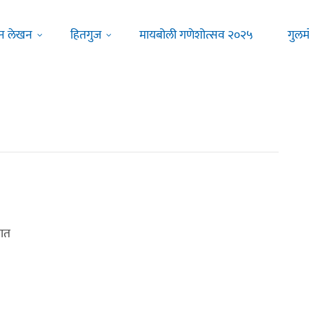
न लेखन
हितगुज
मायबोली गणेशोत्सव २०२५
गुलम
तात