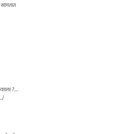
 सांगतात
कशाला ?...
./