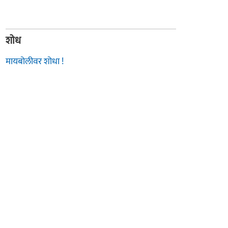
शोध
मायबोलीवर शोधा !