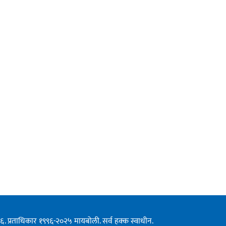
१९९६. प्रताधिकार १९९६-२०२५ मायबोली. सर्व हक्क स्वाधीन.