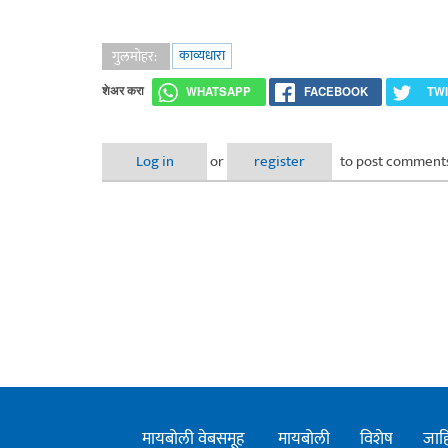
काव्यधारा
गुलमोहर:
शेअर करा
WHATSAPP
FACEBOOK
TW
Log in
or
register
to post comment
मायबोली वेबसमूह
मायबोली
विशेष
जाह