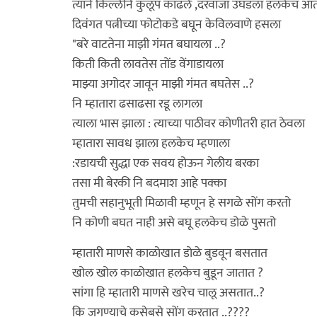
त्याने किल्लीने कुलूप काढले ,दरवाजा उघडला हलकेच आत 
दिवंगत पत्नीच्या फोटोकडे बघून केविलवाणे हसला
"बरे वाटतेना माझी गंमत बघायला ..?
किती किती लावतेस तोंड वेंगाडायला
माझ्या अगोदर जावून माझी गंमत बघतेस ..?
नि म्हातारा ढसाढसा रडू लागला
त्याला भास झाला : त्याच्या पाठीवर कोणीतरी हात ठेवला
म्हातारा सावध झाला हलकेच म्हणाला
:रडायची सुद्धा एक सवय होऊन गेलीय बरका
तसा मी बेरकी नि बदमाश आहे पक्का
तुमची सहानुभूती मिळावी म्हणून हे सगळे सोंग करतो
नि कोणी बघत नाही असे बघू हलकेच डोळे पुसतो
म्हातारी माणसे काळोखात डोळे बुडवून बसतात
खोल खोल काळोखात हलकेच बुडून जातात ?
सांगा हि म्हातारी माणसे खरेच चालू असतात..?
कि जगण्याचे कसेबसे सोंग करतात ..????