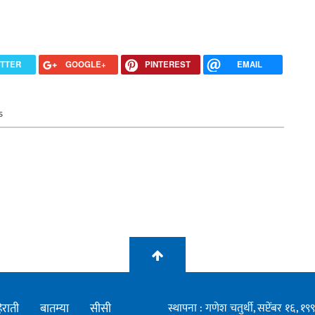
ITTER
GOOGLE+
PINTEREST
EMAIL
s
िराती
बातम्या
सीसी
स्थापना : गणेश चतुर्थी, सप्टेंबर १६, 