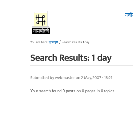
Skip to main content
नवी
You are here:
मुख्यपृष्ठ
/
Search Results: 1 day
Search Results: 1 day
Submitted by
webmaster
on 2 May, 2007 - 18:21
Your search found 0 posts on 0 pages in 0 topics.