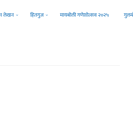
न लेखन
हितगुज
मायबोली गणेशोत्सव २०२५
गुलम