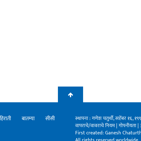
हिराती
बातम्या
सीसी
स्थापना : गणेश चतुर्थी, सप्टेंबर १६, 
वापराचे/वावराचे नियम
|
गोपनीयता
|
First created: Ganesh Chaturthi
All rights reserved worldwide.