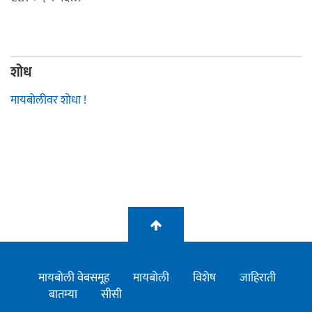
शोध
मायबोलीवर शोधा !
मायबोली वेबसमूह
मायबोली
विशेष
जाहिराती
बातम्या
सीसी