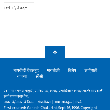
Ctrl + \ ने बदला
मायबोली वेबसमूह
मायबोली
विशेष
जाहिराती
बातम्या
सीसी
स्थापना : गणेश चतुर्थी, सप्टेंबर १६, १९९६. प्रताधिकार १९९६-२०२५ मायबोली.
सर्व हक्क स्वाधीन.
वापराचे/वावराचे नियम
|
गोपनीयता
|
आमच्याबद्दल
|
संपर्क
First created: Ganesh Chaturthi, Sept 16, 1996. Copyright