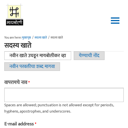
Skip to main content
You are here:
मुख्यपृष्ठ
/
सदस्य खाते
/
सदस्य खाते
सदस्य खाते
नवीन खाते उघडून मायबोलीकर व्हा
(active tab)
येण्याची नोंद
Primary tabs
नवीन परवलीचा शब्द मागवा
वापरायचे नाव
*
Spaces are allowed; punctuation is not allowed except for periods,
hyphens, apostrophes, and underscores.
E-mail address
*