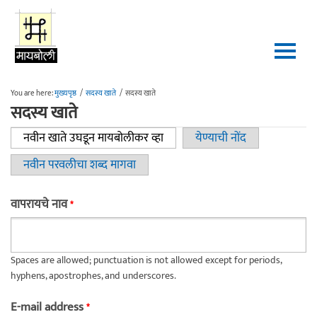
Skip to main content
You are here:
मुख्यपृष्ठ
/
सदस्य खाते
/
सदस्य खाते
सदस्य खाते
नवीन खाते उघडून मायबोलीकर व्हा
(active tab)
येण्याची नोंद
Primary tabs
नवीन परवलीचा शब्द मागवा
वापरायचे नाव
*
Spaces are allowed; punctuation is not allowed except for periods,
hyphens, apostrophes, and underscores.
E-mail address
*