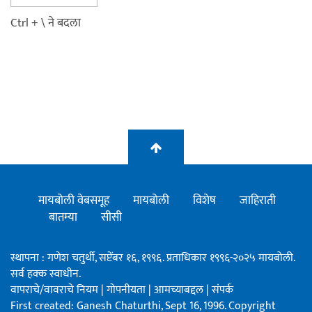
Ctrl + \ ने बदला
मायबोली वेबसमूह
मायबोली
विशेष
जाहिराती
बातम्या
सीसी
स्थापना : गणेश चतुर्थी, सप्टेंबर १६, १९९६. प्रताधिकार १९९६-२०२५ मायबोली.
सर्व हक्क स्वाधीन.
वापराचे/वावराचे नियम
|
गोपनीयता
|
आमच्याबद्दल
|
संपर्क
First created: Ganesh Chaturthi, Sept 16, 1996. Copyright