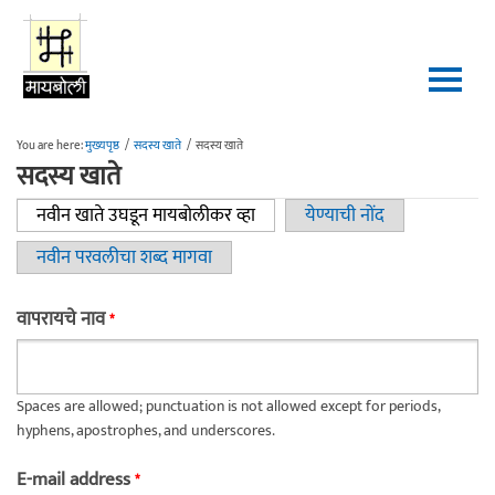
Skip to main content
You are here:
मुख्यपृष्ठ
/
सदस्य खाते
/
सदस्य खाते
सदस्य खाते
नवीन खाते उघडून मायबोलीकर व्हा
(active tab)
येण्याची नोंद
Primary tabs
नवीन परवलीचा शब्द मागवा
वापरायचे नाव
*
Spaces are allowed; punctuation is not allowed except for periods,
hyphens, apostrophes, and underscores.
E-mail address
*