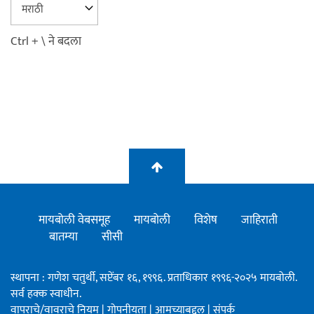
Ctrl + \ ने बदला
मायबोली वेबसमूह
मायबोली
विशेष
जाहिराती
बातम्या
सीसी
स्थापना : गणेश चतुर्थी, सप्टेंबर १६, १९९६. प्रताधिकार १९९६-२०२५ मायबोली.
सर्व हक्क स्वाधीन.
वापराचे/वावराचे नियम
|
गोपनीयता
|
आमच्याबद्दल
|
संपर्क