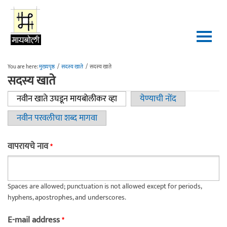
Skip to main content
You are here:
मुख्यपृष्ठ
/
सदस्य खाते
/
सदस्य खाते
सदस्य खाते
नवीन खाते उघडून मायबोलीकर व्हा
(active tab)
येण्याची नोंद
Primary tabs
नवीन परवलीचा शब्द मागवा
वापरायचे नाव
*
Spaces are allowed; punctuation is not allowed except for periods,
hyphens, apostrophes, and underscores.
E-mail address
*