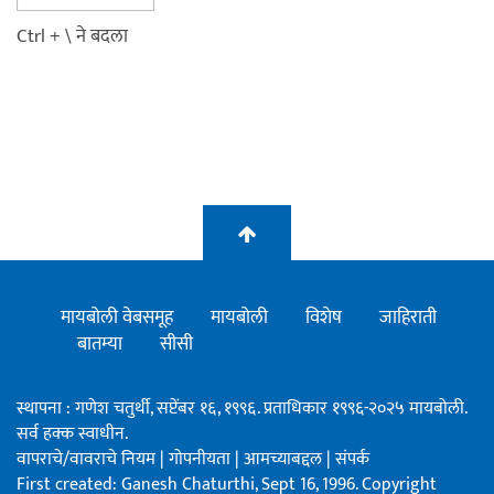
Ctrl + \ ने बदला
मायबोली वेबसमूह
मायबोली
विशेष
जाहिराती
बातम्या
सीसी
स्थापना : गणेश चतुर्थी, सप्टेंबर १६, १९९६. प्रताधिकार १९९६-२०२५ मायबोली.
सर्व हक्क स्वाधीन.
वापराचे/वावराचे नियम
|
गोपनीयता
|
आमच्याबद्दल
|
संपर्क
First created: Ganesh Chaturthi, Sept 16, 1996. Copyright