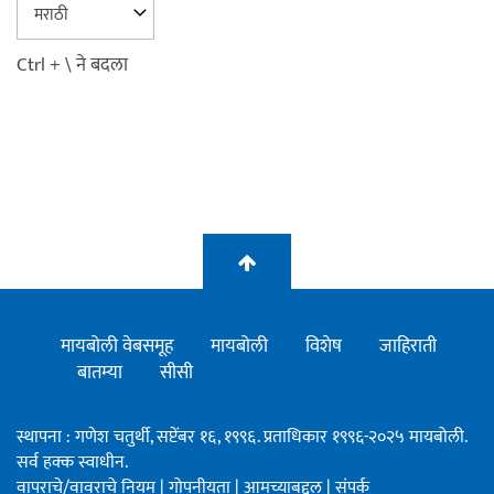
Ctrl + \ ने बदला
मायबोली वेबसमूह
मायबोली
विशेष
जाहिराती
बातम्या
सीसी
स्थापना : गणेश चतुर्थी, सप्टेंबर १६, १९९६. प्रताधिकार १९९६-२०२५ मायबोली.
सर्व हक्क स्वाधीन.
वापराचे/वावराचे नियम
|
गोपनीयता
|
आमच्याबद्दल
|
संपर्क