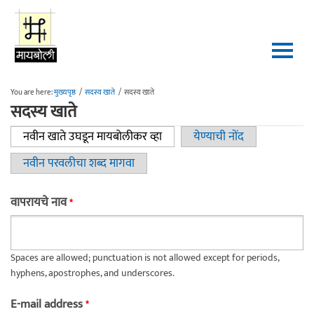
Skip to main content
You are here:
मुख्यपृष्ठ
/
सदस्य खाते
/
सदस्य खाते
सदस्य खाते
नवीन खाते उघडून मायबोलीकर व्हा
(active tab)
येण्याची नोंद
Primary tabs
नवीन परवलीचा शब्द मागवा
वापरायचे नाव
*
Spaces are allowed; punctuation is not allowed except for periods,
hyphens, apostrophes, and underscores.
E-mail address
*