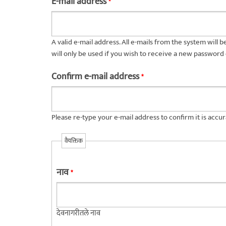
E-mail address
*
A valid e-mail address. All e-mails from the system will 
will only be used if you wish to receive a new password 
Confirm e-mail address
*
Please re-type your e-mail address to confirm it is accur
वैयक्तिक
नाव
*
देवनागरीतले नाव