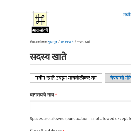
Skip to main content
नवी
You are here:
मुख्यपृष्ठ
/
सदस्य खाते
/
सदस्य खाते
सदस्य खाते
नवीन खाते उघडून मायबोलीकर व्हा
(active tab)
येण्याची नों
Primary tabs
वापरायचे नाव
*
Spaces are allowed; punctuation is not allowed except 