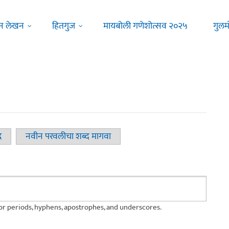
न लेखन
हितगुज
मायबोली गणेशोत्सव २०२५
गुलम
द
नवीन परवलीचा शब्द मागवा
for periods, hyphens, apostrophes, and underscores.