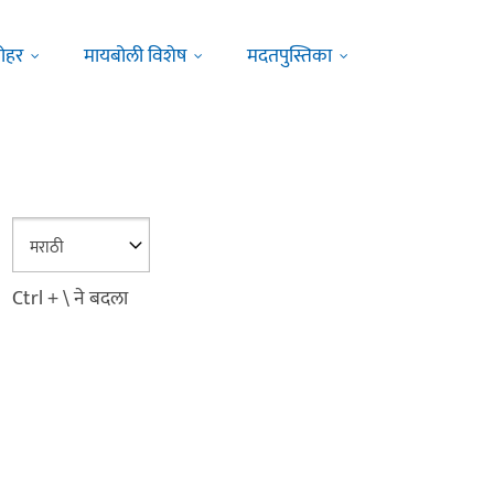
ोहर
मायबोली विशेष
मदतपुस्तिका
Ctrl + \ ने बदला