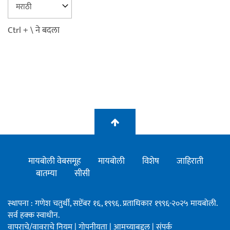
Ctrl + \ ने बदला
मायबोली वेबसमूह
मायबोली
विशेष
जाहिराती
बातम्या
सीसी
स्थापना : गणेश चतुर्थी, सप्टेंबर १६, १९९६. प्रताधिकार १९९६-२०२५ मायबोली.
सर्व हक्क स्वाधीन.
वापराचे/वावराचे नियम
|
गोपनीयता
|
आमच्याबद्दल
|
संपर्क