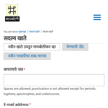
Skip to main content
You are here:
मुख्यपृष्ठ
/
सदस्य खाते
/
सदस्य खाते
सदस्य खाते
नवीन खाते उघडून मायबोलीकर व्हा
(active tab)
येण्याची नोंद
Primary tabs
नवीन परवलीचा शब्द मागवा
वापरायचे नाव
*
Spaces are allowed; punctuation is not allowed except for periods,
hyphens, apostrophes, and underscores.
E-mail address
*