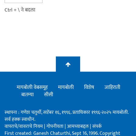
Ctrl + \ ने बदला
मायबोली वेबसमूह
मायबोली
विशेष
जाहिराती
बातम्या
सीसी
स्थापना : गणेश चतुर्थी, सप्टेंबर १६, १९९६. प्रताधिकार १९९६-२०२५ मायबोली.
सर्व हक्क स्वाधीन.
वापराचे/वावराचे नियम
|
गोपनीयता
|
आमच्याबद्दल
|
संपर्क
First created: Ganesh Chaturthi, Sept 16, 1996. Copyright