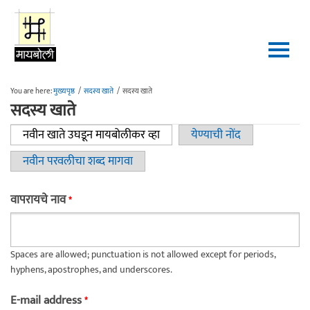
Skip to main content
You are here:
मुख्यपृष्ठ
/
सदस्य खाते
/
सदस्य खाते
सदस्य खाते
नवीन खाते उघडून मायबोलीकर व्हा
(active tab)
येण्याची नोंद
Primary tabs
नवीन परवलीचा शब्द मागवा
वापरायचे नाव
*
Spaces are allowed; punctuation is not allowed except for periods,
hyphens, apostrophes, and underscores.
E-mail address
*