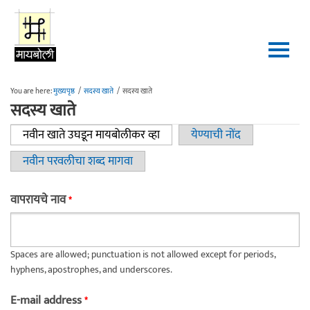
Skip to main content
You are here:
मुख्यपृष्ठ
/
सदस्य खाते
/
सदस्य खाते
सदस्य खाते
नवीन खाते उघडून मायबोलीकर व्हा
(active tab)
येण्याची नोंद
Primary tabs
नवीन परवलीचा शब्द मागवा
वापरायचे नाव
*
Spaces are allowed; punctuation is not allowed except for periods,
hyphens, apostrophes, and underscores.
E-mail address
*