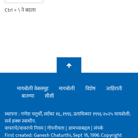
Ctrl + \ ने बदला
मायबोली वेबसमूह
मायबोली
विशेष
जाहिराती
बातम्या
सीसी
स्थापना : गणेश चतुर्थी, सप्टेंबर १६, १९९६. प्रताधिकार १९९६-२०२५ मायबोली.
सर्व हक्क स्वाधीन.
वापराचे/वावराचे नियम
|
गोपनीयता
|
आमच्याबद्दल
|
संपर्क
First created: Ganesh Chaturthi, Sept 16, 1996. Copyright