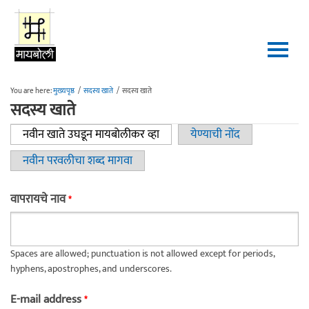
Skip to main content
You are here:
मुख्यपृष्ठ
/
सदस्य खाते
/
सदस्य खाते
सदस्य खाते
नवीन खाते उघडून मायबोलीकर व्हा
(active tab)
येण्याची नोंद
Primary tabs
नवीन परवलीचा शब्द मागवा
वापरायचे नाव
*
Spaces are allowed; punctuation is not allowed except for periods,
hyphens, apostrophes, and underscores.
E-mail address
*