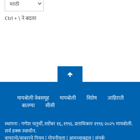
Ctrl + \ ने बदला
मायबोली वेबसमूह
मायबोली
विशेष
जाहिराती
बातम्या
सीसी
स्थापना : गणेश चतुर्थी, सप्टेंबर १६, १९९६. प्रताधिकार १९९६-२०२५ मायबोली.
सर्व हक्क स्वाधीन.
वापराचे/वावराचे नियम
|
गोपनीयता
|
आमच्याबद्दल
|
संपर्क