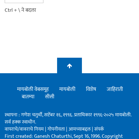
Ctrl + \ ने बदला
मायबोली वेबसमूह
मायबोली
विशेष
जाहिराती
बातम्या
सीसी
स्थापना : गणेश चतुर्थी, सप्टेंबर १६, १९९६. प्रताधिकार १९९६-२०२५ मायबोली.
सर्व हक्क स्वाधीन.
वापराचे/वावराचे नियम
|
गोपनीयता
|
आमच्याबद्दल
|
संपर्क
First created: Ganesh Chaturthi, Sept 16, 1996. Copyright