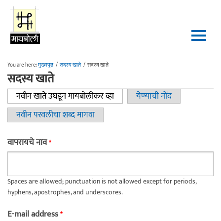
Skip to main content
You are here:
मुख्यपृष्ठ
/
सदस्य खाते
/
सदस्य खाते
सदस्य खाते
नवीन खाते उघडून मायबोलीकर व्हा
(active tab)
येण्याची नोंद
Primary tabs
नवीन परवलीचा शब्द मागवा
वापरायचे नाव
*
Spaces are allowed; punctuation is not allowed except for periods,
hyphens, apostrophes, and underscores.
E-mail address
*