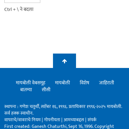
Ctrl + \ ने बदला
मायबोली वेबसमूह
मायबोली
विशेष
जाहिराती
बातम्या
सीसी
स्थापना : गणेश चतुर्थी, सप्टेंबर १६, १९९६. प्रताधिकार १९९६-२०२५ मायबोली.
सर्व हक्क स्वाधीन.
वापराचे/वावराचे नियम
|
गोपनीयता
|
आमच्याबद्दल
|
संपर्क
First created: Ganesh Chaturthi, Sept 16, 1996. Copyright