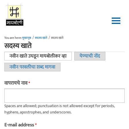
Skip to main content
You are here:
मुख्यपृष्ठ
/
सदस्य खाते
/
सदस्य खाते
सदस्य खाते
नवीन खाते उघडून मायबोलीकर व्हा
(active tab)
येण्याची नोंद
Primary tabs
नवीन परवलीचा शब्द मागवा
वापरायचे नाव
*
Spaces are allowed; punctuation is not allowed except for periods,
hyphens, apostrophes, and underscores.
E-mail address
*