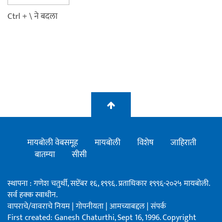
Ctrl + \ ने बदला
मायबोली वेबसमूह
मायबोली
विशेष
जाहिराती
बातम्या
सीसी
स्थापना : गणेश चतुर्थी, सप्टेंबर १६, १९९६. प्रताधिकार १९९६-२०२५ मायबोली.
सर्व हक्क स्वाधीन.
वापराचे/वावराचे नियम
|
गोपनीयता
|
आमच्याबद्दल
|
संपर्क
First created: Ganesh Chaturthi, Sept 16, 1996. Copyright