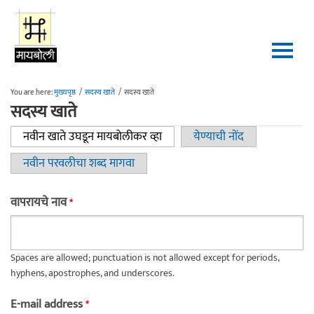
Skip to main content
You are here:
मुख्यपृष्ठ
/
सदस्य खाते
/
सदस्य खाते
सदस्य खाते
नवीन खाते उघडून मायबोलीकर व्हा
(active tab)
येण्याची नोंद
Primary tabs
नवीन परवलीचा शब्द मागवा
वापरायचे नाव
*
Spaces are allowed; punctuation is not allowed except for periods,
hyphens, apostrophes, and underscores.
E-mail address
*