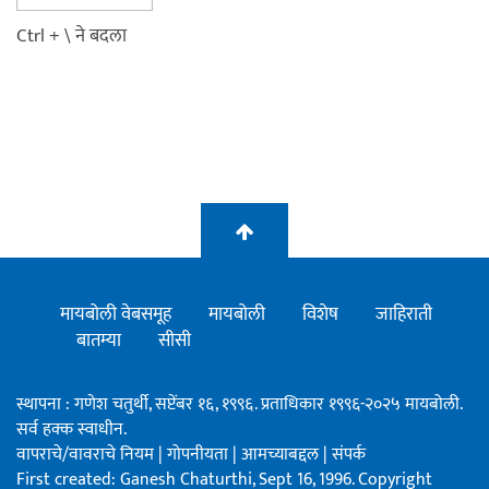
Ctrl + \ ने बदला
मायबोली वेबसमूह
मायबोली
विशेष
जाहिराती
बातम्या
सीसी
स्थापना : गणेश चतुर्थी, सप्टेंबर १६, १९९६. प्रताधिकार १९९६-२०२५ मायबोली.
सर्व हक्क स्वाधीन.
वापराचे/वावराचे नियम
|
गोपनीयता
|
आमच्याबद्दल
|
संपर्क
First created: Ganesh Chaturthi, Sept 16, 1996. Copyright