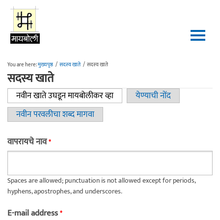
Skip to main content
You are here:
मुख्यपृष्ठ
/
सदस्य खाते
/
सदस्य खाते
सदस्य खाते
नवीन खाते उघडून मायबोलीकर व्हा
(active tab)
येण्याची नोंद
Primary tabs
नवीन परवलीचा शब्द मागवा
वापरायचे नाव
*
Spaces are allowed; punctuation is not allowed except for periods,
hyphens, apostrophes, and underscores.
E-mail address
*