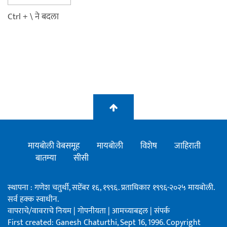
Ctrl + \ ने बदला
मायबोली वेबसमूह
मायबोली
विशेष
जाहिराती
बातम्या
सीसी
स्थापना : गणेश चतुर्थी, सप्टेंबर १६, १९९६. प्रताधिकार १९९६-२०२५ मायबोली.
सर्व हक्क स्वाधीन.
वापराचे/वावराचे नियम
|
गोपनीयता
|
आमच्याबद्दल
|
संपर्क
First created: Ganesh Chaturthi, Sept 16, 1996. Copyright