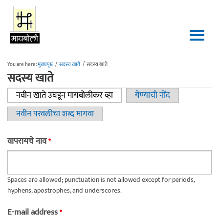
Skip to main content
You are here:
मुख्यपृष्ठ
/
सदस्य खाते
/
सदस्य खाते
सदस्य खाते
नवीन खाते उघडून मायबोलीकर व्हा
(active tab)
येण्याची नोंद
Primary tabs
नवीन परवलीचा शब्द मागवा
वापरायचे नाव
*
Spaces are allowed; punctuation is not allowed except for periods,
hyphens, apostrophes, and underscores.
E-mail address
*