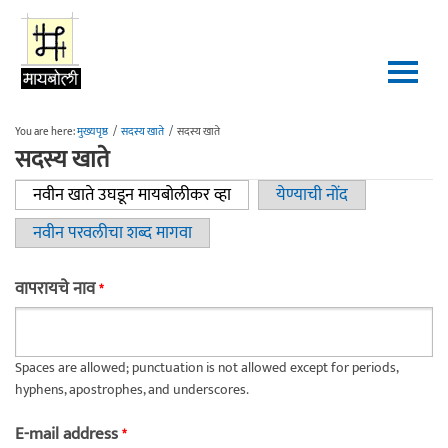
Skip to main content
You are here:
मुख्यपृष्ठ
/
सदस्य खाते
/
सदस्य खाते
सदस्य खाते
नवीन खाते उघडून मायबोलीकर व्हा
(active tab)
येण्याची नोंद
Primary tabs
नवीन परवलीचा शब्द मागवा
वापरायचे नाव
*
Spaces are allowed; punctuation is not allowed except for periods,
hyphens, apostrophes, and underscores.
E-mail address
*