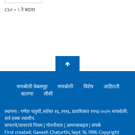
Ctrl + \ ने बदला
मायबोली वेबसमूह
मायबोली
विशेष
जाहिराती
बातम्या
सीसी
स्थापना : गणेश चतुर्थी, सप्टेंबर १६, १९९६. प्रताधिकार १९९६-२०२५ मायबोली.
सर्व हक्क स्वाधीन.
वापराचे/वावराचे नियम
|
गोपनीयता
|
आमच्याबद्दल
|
संपर्क
First created: Ganesh Chaturthi, Sept 16, 1996. Copyright