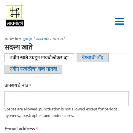
Skip to main content
You are here:
मुख्यपृष्ठ
/
सदस्य खाते
/
सदस्य खाते
सदस्य खाते
नवीन खाते उघडून मायबोलीकर व्हा
(active tab)
येण्याची नोंद
Primary tabs
नवीन परवलीचा शब्द मागवा
वापरायचे नाव
*
Spaces are allowed; punctuation is not allowed except for periods,
hyphens, apostrophes, and underscores.
E-mail address
*