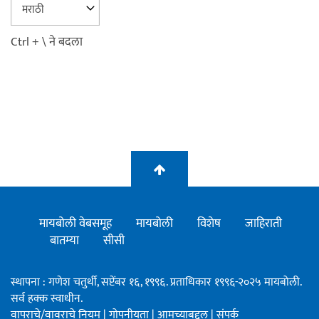
Ctrl + \ ने बदला
मायबोली वेबसमूह
मायबोली
विशेष
जाहिराती
बातम्या
सीसी
स्थापना : गणेश चतुर्थी, सप्टेंबर १६, १९९६. प्रताधिकार १९९६-२०२५ मायबोली.
सर्व हक्क स्वाधीन.
वापराचे/वावराचे नियम
|
गोपनीयता
|
आमच्याबद्दल
|
संपर्क