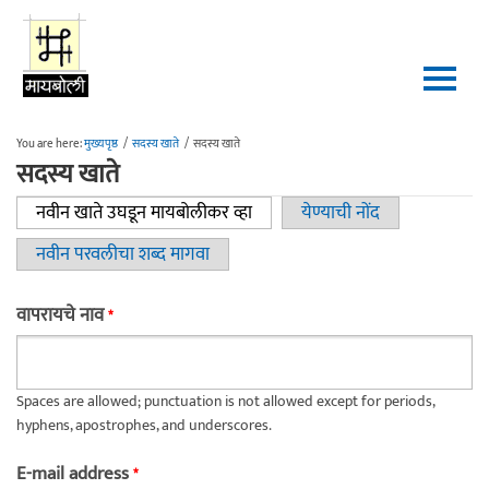
Skip to main content
You are here:
मुख्यपृष्ठ
/
सदस्य खाते
/
सदस्य खाते
सदस्य खाते
नवीन खाते उघडून मायबोलीकर व्हा
(active tab)
येण्याची नोंद
Primary tabs
नवीन परवलीचा शब्द मागवा
वापरायचे नाव
*
Spaces are allowed; punctuation is not allowed except for periods,
hyphens, apostrophes, and underscores.
E-mail address
*