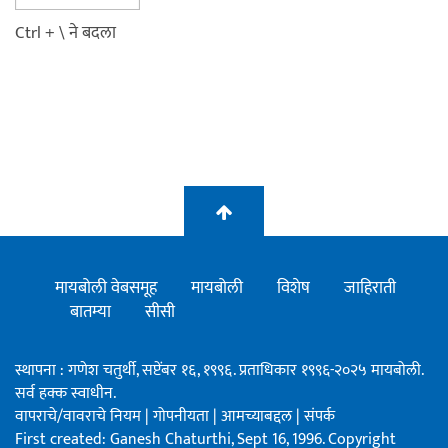
Ctrl + \ ने बदला
मायबोली वेबसमूह
मायबोली
विशेष
जाहिराती
बातम्या
सीसी
स्थापना : गणेश चतुर्थी, सप्टेंबर १६, १९९६. प्रताधिकार १९९६-२०२५ मायबोली.
सर्व हक्क स्वाधीन.
वापराचे/वावराचे नियम
|
गोपनीयता
|
आमच्याबद्दल
|
संपर्क
First created: Ganesh Chaturthi, Sept 16, 1996. Copyright