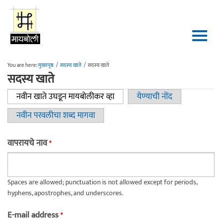
Skip to main content
You are here:
मुख्यपृष्ठ
/
सदस्य खाते
/
सदस्य खाते
सदस्य खाते
नवीन खाते उघडून मायबोलीकर व्हा
(active tab)
येण्याची नोंद
Primary tabs
नवीन परवलीचा शब्द मागवा
वापरायचे नाव
*
Spaces are allowed; punctuation is not allowed except for periods,
hyphens, apostrophes, and underscores.
E-mail address
*