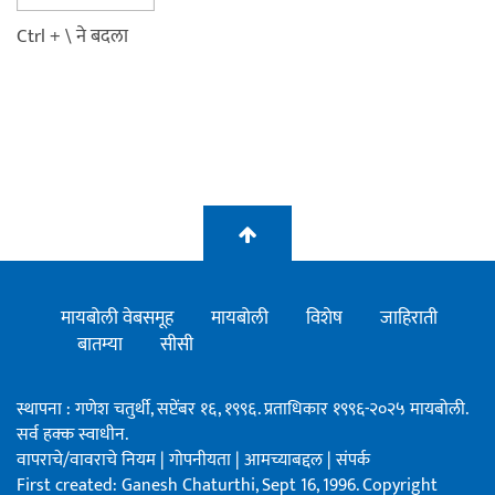
Ctrl + \ ने बदला
मायबोली वेबसमूह
मायबोली
विशेष
जाहिराती
बातम्या
सीसी
स्थापना : गणेश चतुर्थी, सप्टेंबर १६, १९९६. प्रताधिकार १९९६-२०२५ मायबोली.
सर्व हक्क स्वाधीन.
वापराचे/वावराचे नियम
|
गोपनीयता
|
आमच्याबद्दल
|
संपर्क
First created: Ganesh Chaturthi, Sept 16, 1996. Copyright