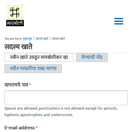
Skip to main content
You are here:
मुख्यपृष्ठ
/
सदस्य खाते
/
सदस्य खाते
सदस्य खाते
नवीन खाते उघडून मायबोलीकर व्हा
(active tab)
येण्याची नोंद
Primary tabs
नवीन परवलीचा शब्द मागवा
वापरायचे नाव
*
Spaces are allowed; punctuation is not allowed except for periods,
hyphens, apostrophes, and underscores.
E-mail address
*