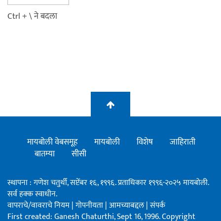
Ctrl + \ ने बदला
मायबोली वेबसमूह
मायबोली
विशेष
जाहिराती
बातम्या
सीसी
स्थापना : गणेश चतुर्थी, सप्टेंबर १६, १९९६. प्रताधिकार १९९६-२०२५ मायबोली.
सर्व हक्क स्वाधीन.
वापराचे/वावराचे नियम
|
गोपनीयता
|
आमच्याबद्दल
|
संपर्क
First created: Ganesh Chaturthi, Sept 16, 1996. Copyright