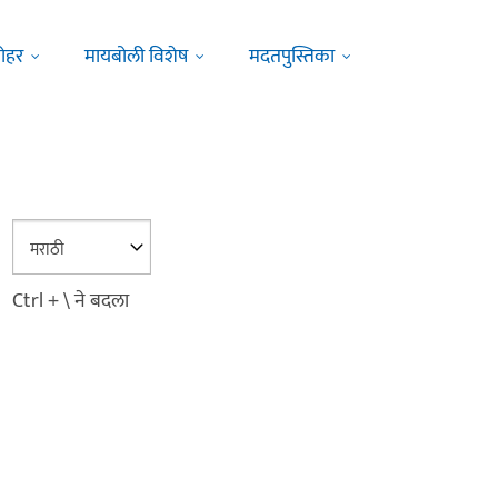
ोहर
मायबोली विशेष
मदतपुस्तिका
Ctrl + \ ने बदला