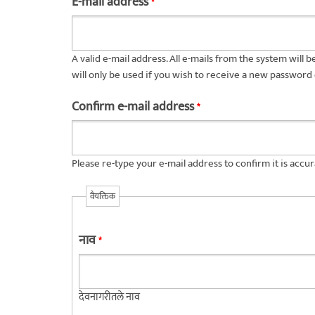
E-mail address
*
A valid e-mail address. All e-mails from the system will 
will only be used if you wish to receive a new password 
Confirm e-mail address
*
Please re-type your e-mail address to confirm it is accur
वैयक्तिक
नाव
*
देवनागरीतले नाव