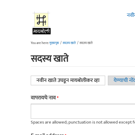
Skip to main content
नवी
You are here:
मुख्यपृष्ठ
/
सदस्य खाते
/
सदस्य खाते
सदस्य खाते
नवीन खाते उघडून मायबोलीकर व्हा
(active tab)
येण्याची नों
Primary tabs
वापरायचे नाव
*
Spaces are allowed; punctuation is not allowed except 