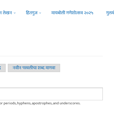
न लेखन
हितगुज
मायबोली गणेशोत्सव २०२५
गुलम
द
नवीन परवलीचा शब्द मागवा
for periods, hyphens, apostrophes, and underscores.