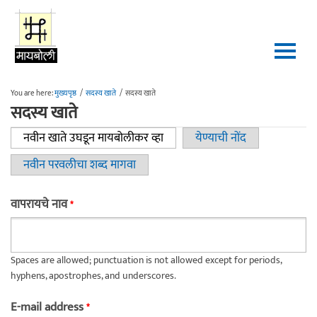
Skip to main content
You are here:
मुख्यपृष्ठ
/
सदस्य खाते
/
सदस्य खाते
सदस्य खाते
नवीन खाते उघडून मायबोलीकर व्हा
(active tab)
येण्याची नोंद
Primary tabs
नवीन परवलीचा शब्द मागवा
वापरायचे नाव
*
Spaces are allowed; punctuation is not allowed except for periods,
hyphens, apostrophes, and underscores.
E-mail address
*