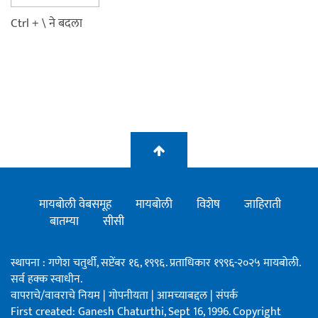
Ctrl + \ ने बदला
मायबोली वेबसमूह
मायबोली
विशेष
जाहिराती
बातम्या
सीसी
स्थापना : गणेश चतुर्थी, सप्टेंबर १६, १९९६. प्रताधिकार १९९६-२०२५ मायबोली.
सर्व हक्क स्वाधीन.
वापराचे/वावराचे नियम
|
गोपनीयता
|
आमच्याबद्दल
|
संपर्क
First created: Ganesh Chaturthi, Sept 16, 1996. Copyright