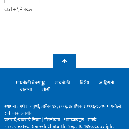
Ctrl + \ ने बदला
मायबोली वेबसमूह
मायबोली
विशेष
जाहिराती
बातम्या
सीसी
स्थापना : गणेश चतुर्थी, सप्टेंबर १६, १९९६. प्रताधिकार १९९६-२०२५ मायबोली.
सर्व हक्क स्वाधीन.
वापराचे/वावराचे नियम
|
गोपनीयता
|
आमच्याबद्दल
|
संपर्क
First created: Ganesh Chaturthi, Sept 16, 1996. Copyright