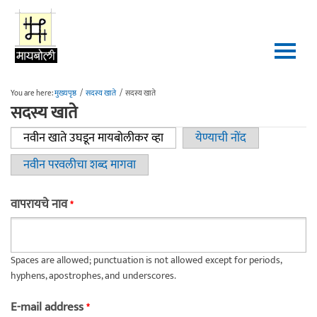
Skip to main content
You are here:
मुख्यपृष्ठ
/
सदस्य खाते
/
सदस्य खाते
सदस्य खाते
नवीन खाते उघडून मायबोलीकर व्हा
(active tab)
येण्याची नोंद
Primary tabs
नवीन परवलीचा शब्द मागवा
वापरायचे नाव
*
Spaces are allowed; punctuation is not allowed except for periods,
hyphens, apostrophes, and underscores.
E-mail address
*