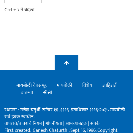
Ctrl + \ ने बदला
मायबोली वेबसमूह
मायबोली
विशेष
जाहिराती
बातम्या
सीसी
स्थापना : गणेश चतुर्थी, सप्टेंबर १६, १९९६. प्रताधिकार १९९६-२०२५ मायबोली.
सर्व हक्क स्वाधीन.
वापराचे/वावराचे नियम
|
गोपनीयता
|
आमच्याबद्दल
|
संपर्क
First created: Ganesh Chaturthi, Sept 16, 1996. Copyright