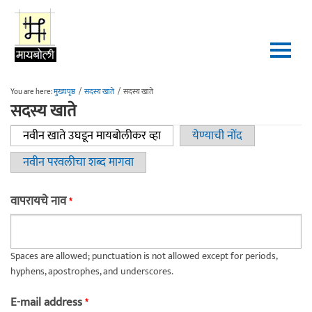
Skip to main content
You are here:
मुख्यपृष्ठ
/
सदस्य खाते
/
सदस्य खाते
सदस्य खाते
नवीन खाते उघडून मायबोलीकर व्हा
(active tab)
येण्याची नोंद
Primary tabs
नवीन परवलीचा शब्द मागवा
वापरायचे नाव
*
Spaces are allowed; punctuation is not allowed except for periods,
hyphens, apostrophes, and underscores.
E-mail address
*