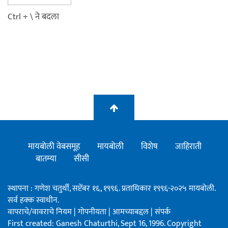
Ctrl + \ ने बदला
मायबोली वेबसमूह
मायबोली
विशेष
जाहिराती
बातम्या
सीसी
स्थापना : गणेश चतुर्थी, सप्टेंबर १६, १९९६. प्रताधिकार १९९६-२०२५ मायबोली.
सर्व हक्क स्वाधीन.
वापराचे/वावराचे नियम
|
गोपनीयता
|
आमच्याबद्दल
|
संपर्क
First created: Ganesh Chaturthi, Sept 16, 1996. Copyright