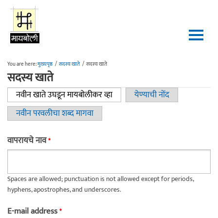
Skip to main content
You are here:
मुख्यपृष्ठ
/
सदस्य खाते
/
सदस्य खाते
सदस्य खाते
नवीन खाते उघडून मायबोलीकर व्हा
(active tab)
येण्याची नोंद
Primary tabs
नवीन परवलीचा शब्द मागवा
वापरायचे नाव
*
Spaces are allowed; punctuation is not allowed except for periods,
hyphens, apostrophes, and underscores.
E-mail address
*