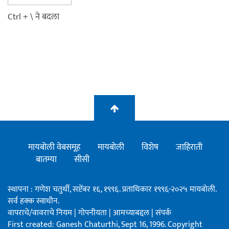
Ctrl + \ ने बदला
मायबोली वेबसमूह
मायबोली
विशेष
जाहिराती
बातम्या
सीसी
स्थापना : गणेश चतुर्थी, सप्टेंबर १६, १९९६. प्रताधिकार १९९६-२०२५ मायबोली.
सर्व हक्क स्वाधीन.
वापराचे/वावराचे नियम
|
गोपनीयता
|
आमच्याबद्दल
|
संपर्क
First created: Ganesh Chaturthi, Sept 16, 1996. Copyright