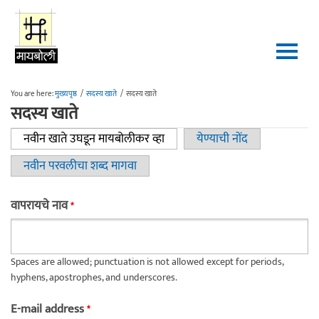
Skip to main content
You are here:
मुख्यपृष्ठ
/
सदस्य खाते
/
सदस्य खाते
सदस्य खाते
नवीन खाते उघडून मायबोलीकर व्हा
(active tab)
येण्याची नोंद
Primary tabs
नवीन परवलीचा शब्द मागवा
वापरायचे नाव
*
Spaces are allowed; punctuation is not allowed except for periods,
hyphens, apostrophes, and underscores.
E-mail address
*