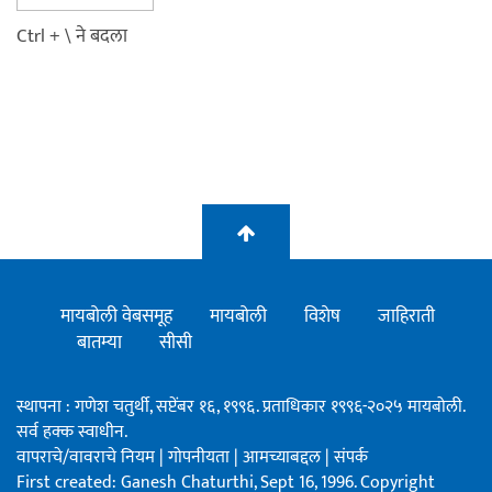
Ctrl + \ ने बदला
मायबोली वेबसमूह
मायबोली
विशेष
जाहिराती
बातम्या
सीसी
स्थापना : गणेश चतुर्थी, सप्टेंबर १६, १९९६. प्रताधिकार १९९६-२०२५ मायबोली.
सर्व हक्क स्वाधीन.
वापराचे/वावराचे नियम
|
गोपनीयता
|
आमच्याबद्दल
|
संपर्क
First created: Ganesh Chaturthi, Sept 16, 1996. Copyright