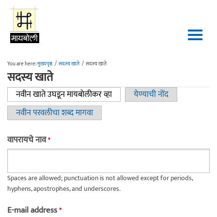
Skip to main content
You are here:
मुख्यपृष्ठ
/
सदस्य खाते
/
सदस्य खाते
सदस्य खाते
नवीन खाते उघडून मायबोलीकर व्हा
(active tab)
येण्याची नोंद
Primary tabs
नवीन परवलीचा शब्द मागवा
वापरायचे नाव
*
Spaces are allowed; punctuation is not allowed except for periods,
hyphens, apostrophes, and underscores.
E-mail address
*