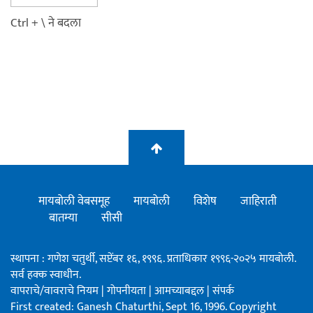
Ctrl + \ ने बदला
मायबोली वेबसमूह
मायबोली
विशेष
जाहिराती
बातम्या
सीसी
स्थापना : गणेश चतुर्थी, सप्टेंबर १६, १९९६. प्रताधिकार १९९६-२०२५ मायबोली.
सर्व हक्क स्वाधीन.
वापराचे/वावराचे नियम
|
गोपनीयता
|
आमच्याबद्दल
|
संपर्क
First created: Ganesh Chaturthi, Sept 16, 1996. Copyright