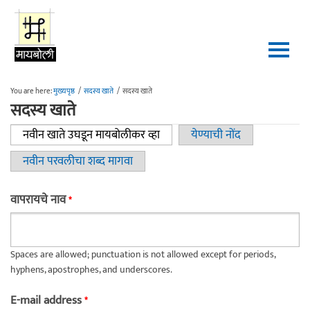
Skip to main content
You are here:
मुख्यपृष्ठ
/
सदस्य खाते
/
सदस्य खाते
सदस्य खाते
नवीन खाते उघडून मायबोलीकर व्हा
(active tab)
येण्याची नोंद
Primary tabs
नवीन परवलीचा शब्द मागवा
वापरायचे नाव
*
Spaces are allowed; punctuation is not allowed except for periods,
hyphens, apostrophes, and underscores.
E-mail address
*