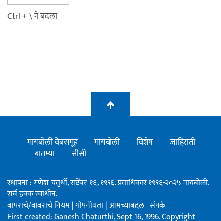
Ctrl + \ ने बदला
मायबोली वेबसमूह
मायबोली
विशेष
जाहिराती
बातम्या
सीसी
स्थापना : गणेश चतुर्थी, सप्टेंबर १६, १९९६. प्रताधिकार १९९६-२०२५ मायबोली.
सर्व हक्क स्वाधीन.
वापराचे/वावराचे नियम
|
गोपनीयता
|
आमच्याबद्दल
|
संपर्क
First created: Ganesh Chaturthi, Sept 16, 1996. Copyright