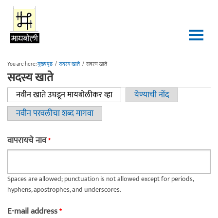
Skip to main content
You are here:
मुख्यपृष्ठ
/
सदस्य खाते
/
सदस्य खाते
सदस्य खाते
नवीन खाते उघडून मायबोलीकर व्हा
(active tab)
येण्याची नोंद
Primary tabs
नवीन परवलीचा शब्द मागवा
वापरायचे नाव
*
Spaces are allowed; punctuation is not allowed except for periods,
hyphens, apostrophes, and underscores.
E-mail address
*