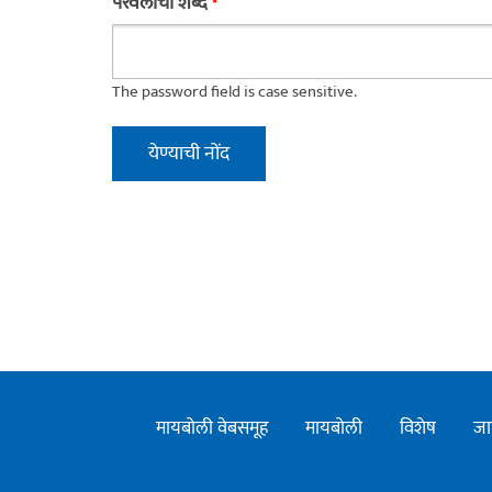
परवलीचा शब्द
*
The password field is case sensitive.
मायबोली वेबसमूह
मायबोली
विशेष
जा