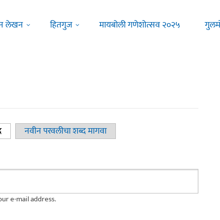
न लेखन
हितगुज
मायबोली गणेशोत्सव २०२५
गुलम
द
(active tab)
नवीन परवलीचा शब्द मागवा
ur e-mail address.