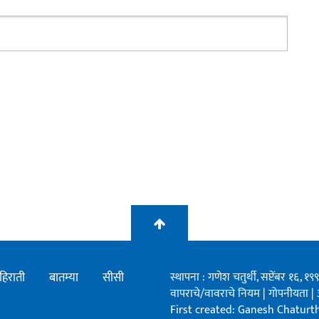
हिराती
बातम्या
सीसी
स्थापना : गणेश चतुर्थी, सप्टेंबर १६, 
वापराचे/वावराचे नियम
|
गोपनीयता
|
First created: Ganesh Chaturthi