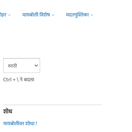
ोहर
मायबोली विशेष
मदतपुस्तिका
Ctrl + \ ने बदला
शोध
मायबोलीवर शोधा !